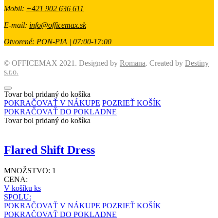
Mobil:
+421 902 636 611
E-mail:
info@officemax.sk
Otvorené:
PON-PIA | 07:00-17:00
© OFFICEMAX 2021. Designed by
Romana
. Created by
Destiny
s.r.o.
Tovar bol pridaný do košíka
POKRAČOVAŤ V NÁKUPE
POZRIEŤ KOŠÍK
POKRAČOVAŤ DO POKLADNE
Tovar bol pridaný do košíka
Flared Shift Dress
MNOŽSTVO:
1
CENA:
V košíku
ks
SPOLU:
POKRAČOVAŤ V NÁKUPE
POZRIEŤ KOŠÍK
POKRAČOVAŤ DO POKLADNE