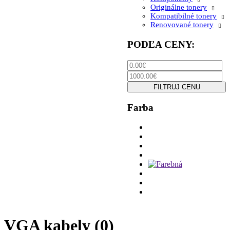
Originálne tonery
Kompatibilné tonery
Renovované tonery
PODĽA CENY:
FILTRUJ CENU
Farba
VGA kabely
(0)