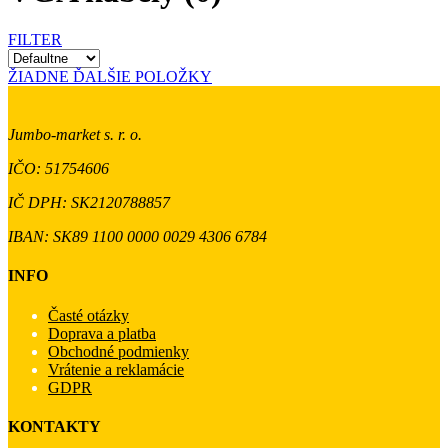
FILTER
ŽIADNE ĎALŠIE POLOŽKY
Jumbo-market s. r. o.
IČO: 51754606
IČ DPH: SK2120788857
IBAN: SK89 1100 0000 0029 4306 6784
INFO
Časté otázky
Doprava a platba
Obchodné podmienky
Vrátenie a reklamácie
GDPR
KONTAKTY