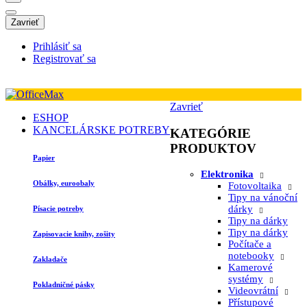
Zavrieť
Prihlásiť sa
Registrovať sa
Zavrieť
ESHOP
KANCELÁRSKE POTREBY
KATEGÓRIE
PRODUKTOV
Papier
Elektronika
Obálky, euroobaly
Fotovoltaika
Tipy na vánoční
dárky
Písacie potreby
Tipy na dárky
Tipy na dárky
Zapisovacie knihy, zošity
Počítače a
notebooky
Zakladače
Kamerové
systémy
Pokladničné pásky
Videovrátní
Přístupové