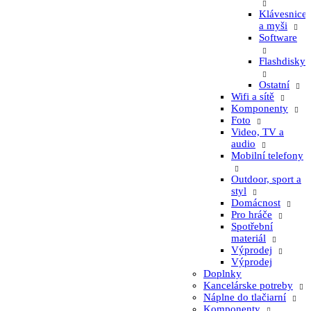
Klávesnice
a myši
Software
Flashdisky
Ostatní
Wifi a sítě
Komponenty
Foto
Video, TV a
audio
Mobilní telefony
Outdoor, sport a
styl
Domácnost
Pro hráče
Spotřební
materiál
Výprodej
Výprodej
Doplnky
Kancelárske potreby
Náplne do tlačiarní
Komponenty