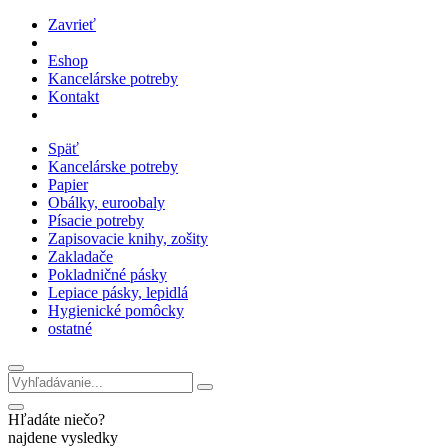
Zavrieť
Eshop
Kancelárske potreby
Kontakt
Späť
Kancelárske potreby
Papier
Obálky, euroobaly
Písacie potreby
Zapisovacie knihy, zošity
Zakladače
Pokladničné pásky
Lepiace pásky, lepidlá
Hygienické pomôcky
ostatné
Hľadáte niečo?
najdene vysledky