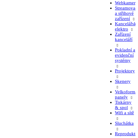
Webkamery
Streamovac
a střihové
zařízení
Kancelářsk
elektro
Zařízení
kanceláří
Pokladní a
evidenční
systémy
Projektory
Skenery
Velkoformá
panely
Tiskárny
& spol
Wifi a sítě
Sluchátka
Reprodukto