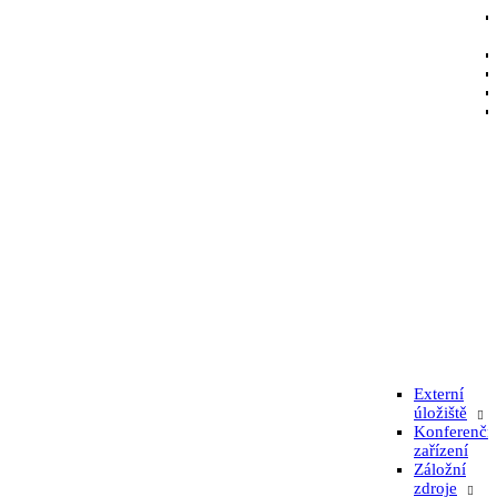
Externí
úložiště
Konferenčn
zařízení
Záložní
zdroje