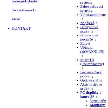
Lepiace pásky, lepidlá
systémy
Zabezpečovací
Hygienické pomôcky
systémy
Video/audio/exten
ostatné
Napájení
Průmyslové
KONTAKT
prvky
Průmyslové
počítače
Zdraví
Ubiquiti
(airMAX/UniFi)
MikroTik
(RouterBoardy)
Pasivní síťové
prvky
Optické sítě
Aktivní síťové
prvky
PC doplňky a
kancelář
Vizualizéry
Monitory