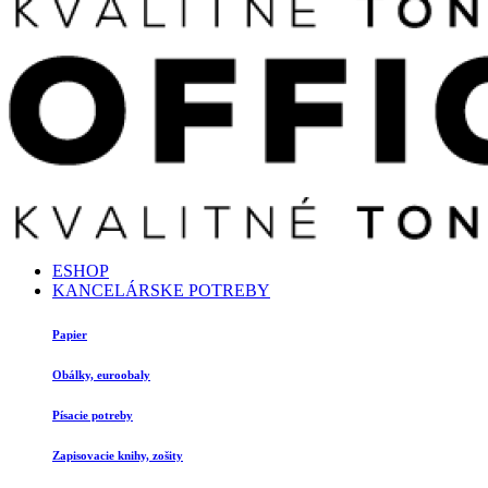
ESHOP
KANCELÁRSKE POTREBY
Papier
Obálky, euroobaly
Písacie potreby
Zapisovacie knihy, zošity