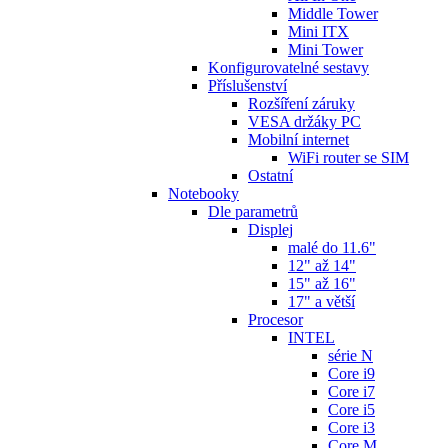
Middle Tower
Mini ITX
Mini Tower
Konfigurovatelné sestavy
Příslušenství
Rozšíření záruky
VESA držáky PC
Mobilní internet
WiFi router se SIM
Ostatní
Notebooky
Dle parametrů
Displej
malé do 11.6"
12" až 14"
15" až 16"
17" a větší
Procesor
INTEL
série N
Core i9
Core i7
Core i5
Core i3
Core M