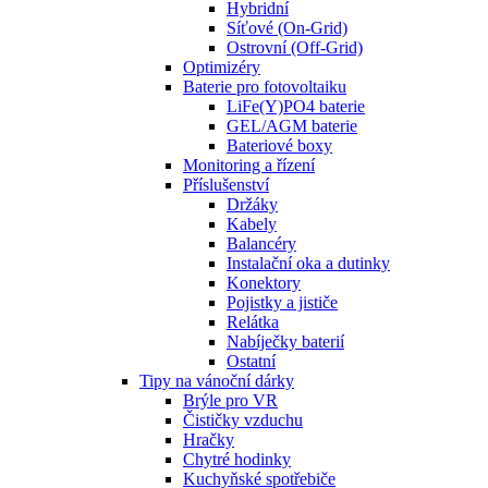
Hybridní
Síťové (On-Grid)
Ostrovní (Off-Grid)
Optimizéry
Baterie pro fotovoltaiku
LiFe(Y)PO4 baterie
GEL/AGM baterie
Bateriové boxy
Monitoring a řízení
Příslušenství
Držáky
Kabely
Balancéry
Instalační oka a dutinky
Konektory
Pojistky a jističe
Relátka
Nabíječky baterií
Ostatní
Tipy na vánoční dárky
Brýle pro VR
Čističky vzduchu
Hračky
Chytré hodinky
Kuchyňské spotřebiče