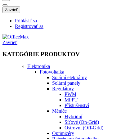
Zavrieť
Prihlásiť sa
Registrovať sa
Zavrieť
KATEGÓRIE PRODUKTOV
Elektronika
Fotovoltaika
Solární elektrárny
Solární panely
Regulátory
PWM
MPPT
Příslušenství
Měniče
Hybridní
Síťové (On-Grid)
Ostrovní (Off-Grid)
Optimizéry
Baterie pro fotovoltaiku