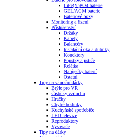
LiFe(Y)PO4 baterie
GEL/AGM baterie
Bateriové boxy
Monitoring a řízení
Příslušenství
Držáky
Kabely
Balancéry
Instalační oka a dutinky
Konektory
Pojistky a jističe
Relátka
Nabíječky baterií
Ostatní
Tipy na vánoční dárky
Brýle pro VR
Čističky vzduchu
Hračky
Chytré hodinky
Kuchyňské spotřebiče
LED televize
Reproduktory
Vysavače
Tipy na dárky