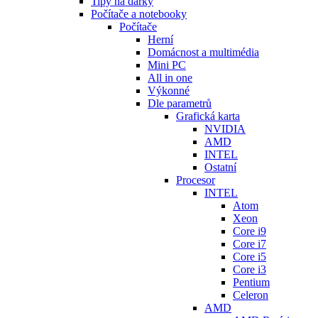
Tipy na dárky
Počítače a notebooky
Počítače
Herní
Domácnost a multimédia
Mini PC
All in one
Výkonné
Dle parametrů
Grafická karta
NVIDIA
AMD
INTEL
Ostatní
Procesor
INTEL
Atom
Xeon
Core i9
Core i7
Core i5
Core i3
Pentium
Celeron
AMD