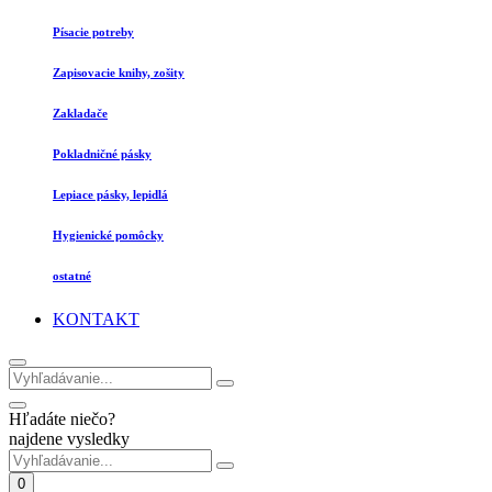
Písacie potreby
Zapisovacie knihy, zošity
Zakladače
Pokladničné pásky
Lepiace pásky, lepidlá
Hygienické pomôcky
ostatné
KONTAKT
Hľadáte niečo?
najdene vysledky
0