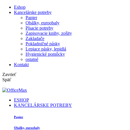
Eshop
Kancelárske potreby
Papier
Obálky, euroobaly
Písacie potreby
Zapisovacie knihy, zošity
Zakladače
Pokladničné pásky
Lepiace pásky, lepidlá
Hygienické pomôcky
ostatné
Kontakt
Zavrieť
Späť
ESHOP
KANCELÁRSKE POTREBY
Papier
Obálky, euroobaly