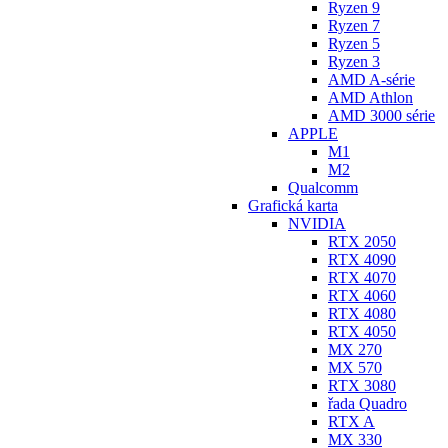
Ryzen 9
Ryzen 7
Ryzen 5
Ryzen 3
AMD A-série
AMD Athlon
AMD 3000 série
APPLE
M1
M2
Qualcomm
Grafická karta
NVIDIA
RTX 2050
RTX 4090
RTX 4070
RTX 4060
RTX 4080
RTX 4050
MX 270
MX 570
RTX 3080
řada Quadro
RTX A
MX 330