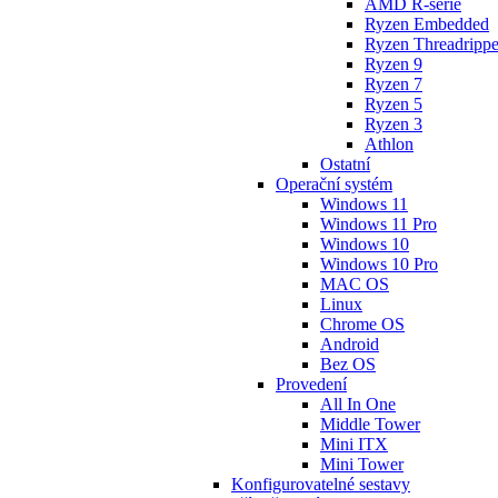
AMD R-série
Ryzen Embedded
Ryzen Threadrippe
Ryzen 9
Ryzen 7
Ryzen 5
Ryzen 3
Athlon
Ostatní
Operační systém
Windows 11
Windows 11 Pro
Windows 10
Windows 10 Pro
MAC OS
Linux
Chrome OS
Android
Bez OS
Provedení
All In One
Middle Tower
Mini ITX
Mini Tower
Konfigurovatelné sestavy