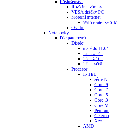
Příslušenství
Rozšíření záruky
VESA držáky PC
Mobilní internet
WiFi router se SIM
Ostatní
Notebooky
Dle parametrů
Displej
malé do 11.6"
12" až 14"
15" až 16"
17" a větší
Procesor
INTEL
série N
Core i9
Core i7
Core i5
Core i3
Core M
Pentium
Celeron
Xeon
AMD