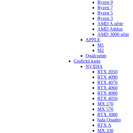
Ryzen 9
Ryzen 7
Ryzen 5
Ryzen 3
AMD A-série
AMD Athlon
AMD 3000 série
APPLE
M1
M2
Qualcomm
Grafická karta
NVIDIA
RTX 2050
RTX 4090
RTX 4070
RTX 4060
RTX 4080
RTX 4050
MX 270
MX 570
RTX 3080
řada Quadro
RTX A
MX 330