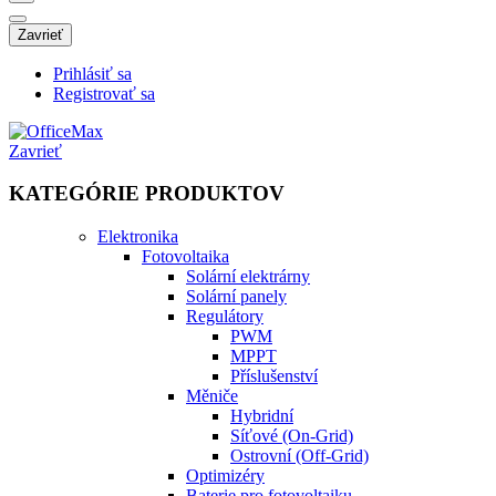
Zavrieť
Prihlásiť sa
Registrovať sa
Zavrieť
KATEGÓRIE PRODUKTOV
Elektronika
Fotovoltaika
Solární elektrárny
Solární panely
Regulátory
PWM
MPPT
Příslušenství
Měniče
Hybridní
Síťové (On-Grid)
Ostrovní (Off-Grid)
Optimizéry
Baterie pro fotovoltaiku