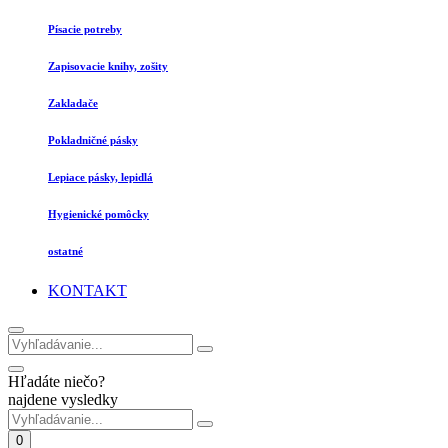
Písacie potreby
Zapisovacie knihy, zošity
Zakladače
Pokladničné pásky
Lepiace pásky, lepidlá
Hygienické pomôcky
ostatné
KONTAKT
Hľadáte niečo?
najdene vysledky
0