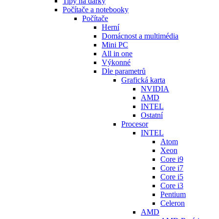
Tipy na dárky
Počítače a notebooky
Počítače
Herní
Domácnost a multimédia
Mini PC
All in one
Výkonné
Dle parametrů
Grafická karta
NVIDIA
AMD
INTEL
Ostatní
Procesor
INTEL
Atom
Xeon
Core i9
Core i7
Core i5
Core i3
Pentium
Celeron
AMD