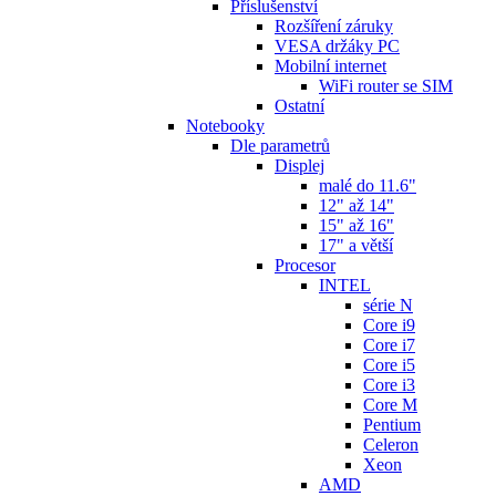
Příslušenství
Rozšíření záruky
VESA držáky PC
Mobilní internet
WiFi router se SIM
Ostatní
Notebooky
Dle parametrů
Displej
malé do 11.6"
12" až 14"
15" až 16"
17" a větší
Procesor
INTEL
série N
Core i9
Core i7
Core i5
Core i3
Core M
Pentium
Celeron
Xeon
AMD