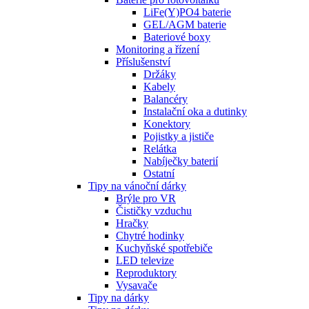
LiFe(Y)PO4 baterie
GEL/AGM baterie
Bateriové boxy
Monitoring a řízení
Příslušenství
Držáky
Kabely
Balancéry
Instalační oka a dutinky
Konektory
Pojistky a jističe
Relátka
Nabíječky baterií
Ostatní
Tipy na vánoční dárky
Brýle pro VR
Čističky vzduchu
Hračky
Chytré hodinky
Kuchyňské spotřebiče
LED televize
Reproduktory
Vysavače
Tipy na dárky