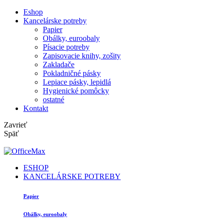
Eshop
Kancelárske potreby
Papier
Obálky, euroobaly
Písacie potreby
Zapisovacie knihy, zošity
Zakladače
Pokladničné pásky
Lepiace pásky, lepidlá
Hygienické pomôcky
ostatné
Kontakt
Zavrieť
Späť
ESHOP
KANCELÁRSKE POTREBY
Papier
Obálky, euroobaly