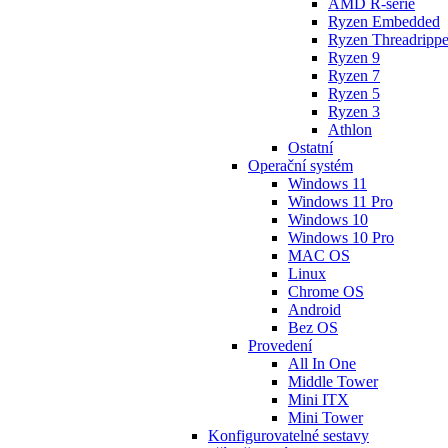
AMD R-série
Ryzen Embedded
Ryzen Threadrippe
Ryzen 9
Ryzen 7
Ryzen 5
Ryzen 3
Athlon
Ostatní
Operační systém
Windows 11
Windows 11 Pro
Windows 10
Windows 10 Pro
MAC OS
Linux
Chrome OS
Android
Bez OS
Provedení
All In One
Middle Tower
Mini ITX
Mini Tower
Konfigurovatelné sestavy