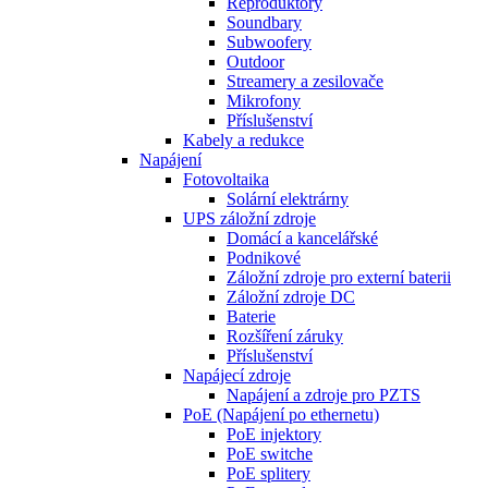
Reproduktory
Soundbary
Subwoofery
Outdoor
Streamery a zesilovače
Mikrofony
Příslušenství
Kabely a redukce
Napájení
Fotovoltaika
Solární elektrárny
UPS záložní zdroje
Domácí a kancelářské
Podnikové
Záložní zdroje pro externí baterii
Záložní zdroje DC
Baterie
Rozšíření záruky
Příslušenství
Napájecí zdroje
Napájení a zdroje pro PZTS
PoE (Napájení po ethernetu)
PoE injektory
PoE switche
PoE splitery