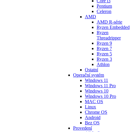
Core i3
Pentium
Celeron
AMD
AMD R-série
Ryzen Embedded
Ryzen
Threadripper
Ryzen 9
Ryzen 7
Ryzen 5
Ryzen 3
Athlon
Ostatní
Operační systém
Windows 11
Windows 11 Pro
Windows 10
Windows 10 Pro
MAC OS
Linux
Chrome OS
Android
Bez OS
Provedení