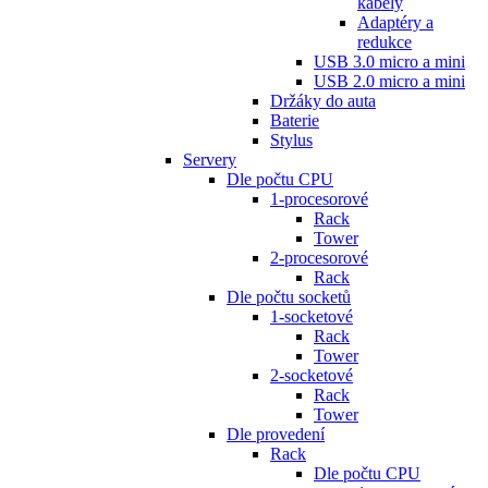
kabely
Adaptéry a
redukce
USB 3.0 micro a mini
USB 2.0 micro a mini
Držáky do auta
Baterie
Stylus
Servery
Dle počtu CPU
1-procesorové
Rack
Tower
2-procesorové
Rack
Dle počtu socketů
1-socketové
Rack
Tower
2-socketové
Rack
Tower
Dle provedení
Rack
Dle počtu CPU