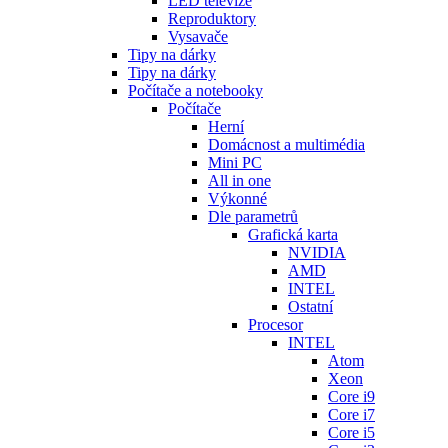
LED televize
Reproduktory
Vysavače
Tipy na dárky
Tipy na dárky
Počítače a notebooky
Počítače
Herní
Domácnost a multimédia
Mini PC
All in one
Výkonné
Dle parametrů
Grafická karta
NVIDIA
AMD
INTEL
Ostatní
Procesor
INTEL
Atom
Xeon
Core i9
Core i7
Core i5