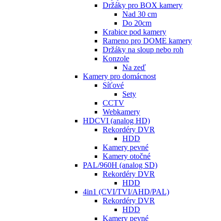
Držáky pro BOX kamery
Nad 30 cm
Do 20cm
Krabice pod kamery
Rameno pro DOME kamery
Držáky na sloup nebo roh
Konzole
Na zeď
Kamery pro domácnost
Síťové
Sety
CCTV
Webkamery
HDCVI (analog HD)
Rekordéry DVR
HDD
Kamery pevné
Kamery otočné
PAL/960H (analog SD)
Rekordéry DVR
HDD
4in1 (CVI/TVI/AHD/PAL)
Rekordéry DVR
HDD
Kamery pevné