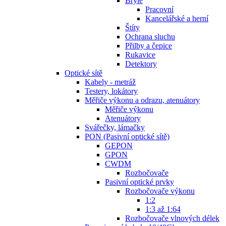
Brýle
Pracovní
Kancelářské a herní
Štíty
Ochrana sluchu
Přilby a čepice
Rukavice
Detektory
Optické sítě
Kabely - metráž
Testery, lokátory
Měřiče výkonu a odrazu, atenuátory
Měřiče výkonu
Atenuátory
Svářečky, lámačky
PON (Pasivní optické sítě)
GEPON
GPON
CWDM
Rozbočovače
Pasivní optické prvky
Rozbočovače výkonu
1:2
1:3 až 1:64
Rozbočovače vlnových délek