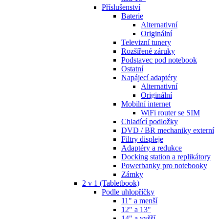
Příslušenství
Baterie
Alternativní
Originální
Televizní tunery
Rozšířené záruky
Podstavec pod notebook
Ostatní
Napájecí adaptéry
Alternativní
Originální
Mobilní internet
WiFi router se SIM
Chladící podložky
DVD / BR mechaniky externí
Filtry displeje
Adaptéry a redukce
Docking station a replikátory
Powerbanky pro notebooky
Zámky
2 v 1 (Tabletbook)
Podle uhlopříčky
11" a menší
12" a 13"
14" a vyšší