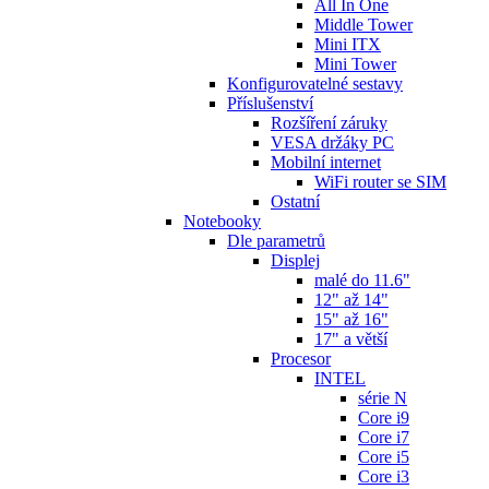
All In One
Middle Tower
Mini ITX
Mini Tower
Konfigurovatelné sestavy
Příslušenství
Rozšíření záruky
VESA držáky PC
Mobilní internet
WiFi router se SIM
Ostatní
Notebooky
Dle parametrů
Displej
malé do 11.6"
12" až 14"
15" až 16"
17" a větší
Procesor
INTEL
série N
Core i9
Core i7
Core i5
Core i3