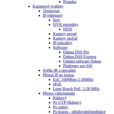
Pouzdra
Kamerové systémy
Termovize
IP (ethernet)
Sety
NVR rekordéry
HDD
Kamery pevné
Kamery otočné
IP enkodéry
Software
Dahua DSS Pro
Dahua DSS Express
Ostatní software Dahua
Platformy pro SW
Světla IR a speciální
Přenos IP po koaxu
EoC 100Mbps 2-30MHz
ePoE
Long Reach PoE, 2-28 MHz
Přenos videosignálu
Rádiový
Po UTP (Baluny)
Po optice
Po koaxu - sdružování/modulace