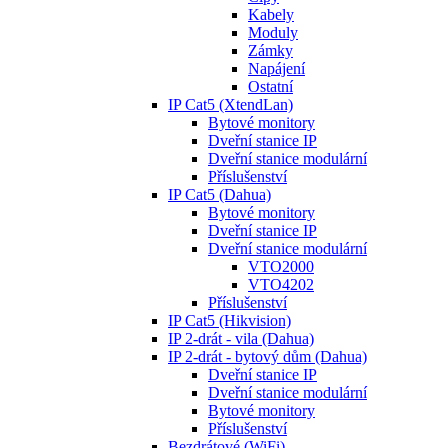
Kabely
Moduly
Zámky
Napájení
Ostatní
IP Cat5 (XtendLan)
Bytové monitory
Dveřní stanice IP
Dveřní stanice modulární
Příslušenství
IP Cat5 (Dahua)
Bytové monitory
Dveřní stanice IP
Dveřní stanice modulární
VTO2000
VTO4202
Příslušenství
IP Cat5 (Hikvision)
IP 2-drát - vila (Dahua)
IP 2-drát - bytový dům (Dahua)
Dveřní stanice IP
Dveřní stanice modulární
Bytové monitory
Příslušenství
Bezdrátové (WiFi)