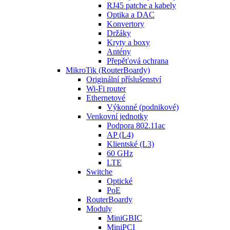
RJ45 patche a kabely
Optika a DAC
Konvertory
Držáky
Kryty a boxy
Antény
Přepěťová ochrana
MikroTik (RouterBoardy)
Originální příslušenství
Wi-Fi router
Ethernetové
Výkonné (podnikové)
Venkovní jednotky
Podpora 802.11ac
AP (L4)
Klientské (L3)
60 GHz
LTE
Switche
Optické
PoE
RouterBoardy
Moduly
MiniGBIC
MiniPCI