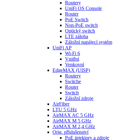
Routery
UniFi OS Console
Router
PoE Switch
Non-PoE switch
Optický switch
LTE záloha
Záložní napájecí systém
UniFi AP
Wi-Fi 6
Vnitřní
Venkovní
EdgeMAX (UISP)
Routery
Switche
Router
Switch
Záložní zdroje
AirFiber
LTU 5 GHz
AirMAX AC 5 GHz
AirMAX M 5 GHz
AirMAX M 2,4 GHz
Orig. příslušenství
PoE injektory a zdroje