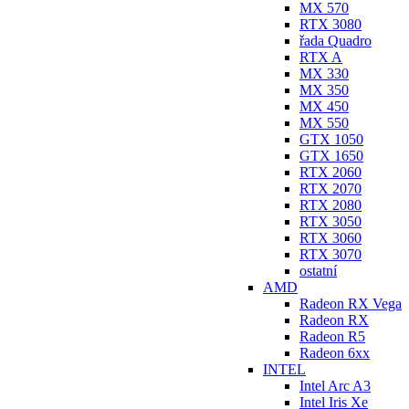
MX 570
RTX 3080
řada Quadro
RTX A
MX 330
MX 350
MX 450
MX 550
GTX 1050
GTX 1650
RTX 2060
RTX 2070
RTX 2080
RTX 3050
RTX 3060
RTX 3070
ostatní
AMD
Radeon RX Vega
Radeon RX
Radeon R5
Radeon 6xx
INTEL
Intel Arc A3
Intel Iris Xe