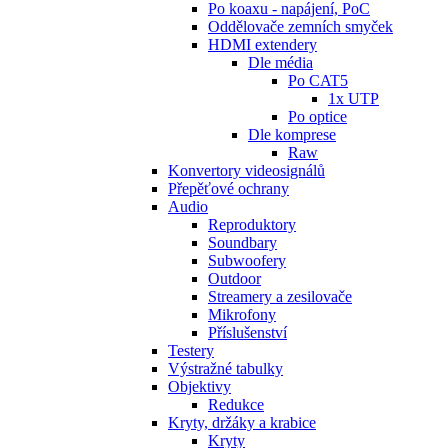
Po koaxu - napájení, PoC
Oddělovače zemních smyček
HDMI extendery
Dle média
Po CAT5
1x UTP
Po optice
Dle komprese
Raw
Konvertory videosignálů
Přepěťové ochrany
Audio
Reproduktory
Soundbary
Subwoofery
Outdoor
Streamery a zesilovače
Mikrofony
Příslušenství
Testery
Výstražné tabulky
Objektivy
Redukce
Kryty, držáky a krabice
Kryty