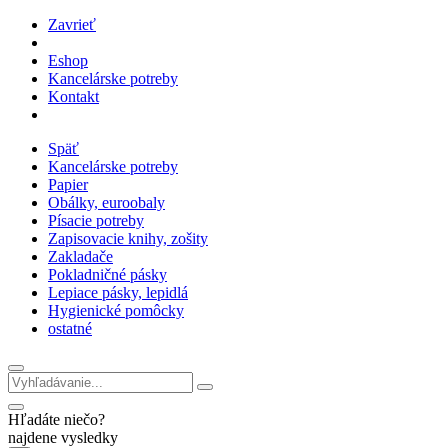
Zavrieť
Eshop
Kancelárske potreby
Kontakt
Späť
Kancelárske potreby
Papier
Obálky, euroobaly
Písacie potreby
Zapisovacie knihy, zošity
Zakladače
Pokladničné pásky
Lepiace pásky, lepidlá
Hygienické pomôcky
ostatné
Hľadáte niečo?
najdene vysledky