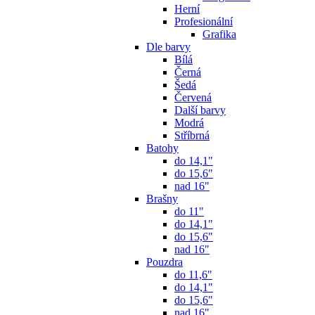
Herní
Profesionální
Grafika
Dle barvy
Bílá
Černá
Šedá
Červená
Další barvy
Modrá
Stříbrná
Batohy
do 14,1"
do 15,6"
nad 16"
Brašny
do 11"
do 14,1"
do 15,6"
nad 16"
Pouzdra
do 11,6"
do 14,1"
do 15,6"
nad 16"