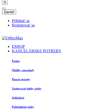
0
Zavrieť
Prihlásiť sa
Registrovať sa
ESHOP
KANCELÁRSKE POTREBY
Papier
Obálky, euroobaly
Písacie potreby
Zapisovacie knihy, zošity
Zakladače
Pokladničné pásky