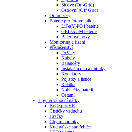
Síťové (On-Grid)
Ostrovní (Off-Grid)
Optimizéry
Baterie pro fotovoltaiku
LiFe(Y)PO4 baterie
GEL/AGM baterie
Bateriové boxy
Monitoring a řízení
Příslušenství
Držáky
Kabely
Balancéry
Instalační oka a dutinky
Konektory
Pojistky a jističe
Relátka
Nabíječky baterií
Ostatní
Tipy na vánoční dárky
Brýle pro VR
Čističky vzduchu
Hračky
Chytré hodinky
Kuchyňské spotřebiče