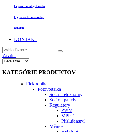
Lepiace pásky, lepidlá
Hygienické pomôcky
ostatné
KONTAKT
Zavrieť
KATEGÓRIE PRODUKTOV
Elektronika
Fotovoltaika
Solární elektrárny
Solární panely
Regulátory
PWM
MPPT
Příslušenství
Měniče
Hybridní