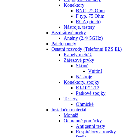
Konektory
BNC, 75 Ohm
F typ, 75 Ohm
RCA (cinch)
Nástroje, testery
Bezdrátové prvky
Antény (2,4/ 5GHz)
Patch panely
Ostatní rozvody (Telefonní,EZS,El.)
Kabely metráž
Zářezové prvky
Skříně
Vnitřní
Nástroje
Konektory, spojky
RJ-10/11/12
Patkové spojky
Testery
Ohmické
Instalační materiál
Montáž
Ochranné pomůcky
Antigenní testy
Respirátory a roušky