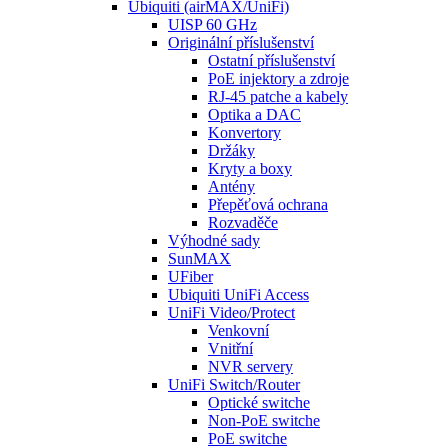
Ubiquiti (airMAX/UniFi)
UISP 60 GHz
Originální příslušenství
Ostatní příslušenství
PoE injektory a zdroje
RJ-45 patche a kabely
Optika a DAC
Konvertory
Držáky
Kryty a boxy
Antény
Přepěťová ochrana
Rozvaděče
Výhodné sady
SunMAX
UFiber
Ubiquiti UniFi Access
UniFi Video/Protect
Venkovní
Vnitřní
NVR servery
UniFi Switch/Router
Optické switche
Non-PoE switche
PoE switche