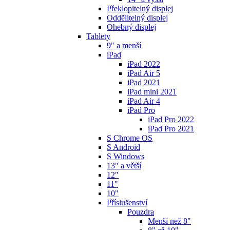
Překlopitelný displej
Oddělitelný displej
Ohebný displej
Tablety
9" a menší
iPad
iPad 2022
iPad Air 5
iPad 2021
iPad mini 2021
iPad Air 4
iPad Pro
iPad Pro 2022
iPad Pro 2021
S Chrome OS
S Android
S Windows
13" a větší
12"
11"
10"
Příslušenství
Pouzdra
Menší než 8"