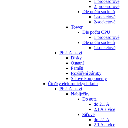
1-procesorové
2-procesorové
Dle počtu socketů
1-socketové
2-socketové
Tower
Dle počtu CPU
1-procesorové
Dle počtu socketů
1-socketové
Příslušenství
Disky
Ostatní
Paměti
Rozšíření záruky
Síťové komponenty
Čtečky elektronických knih
Příslušenství
Nabíječky
Do auta
do 2.1 A
2.1 A a více
Síťové
do 2.1 A
2.1 A a více