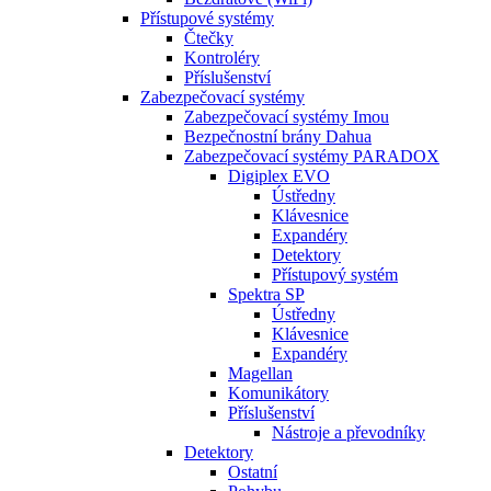
Přístupové systémy
Čtečky
Kontroléry
Příslušenství
Zabezpečovací systémy
Zabezpečovací systémy Imou
Bezpečnostní brány Dahua
Zabezpečovací systémy PARADOX
Digiplex EVO
Ústředny
Klávesnice
Expandéry
Detektory
Přístupový systém
Spektra SP
Ústředny
Klávesnice
Expandéry
Magellan
Komunikátory
Příslušenství
Nástroje a převodníky
Detektory
Ostatní