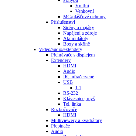
Pohybu
Vnitřní
Venkovní
MG/plášťové ochrany
Příslušenství
Sirény a majáky
Napájení a zdroje
Akumulátoty
Boxy a skříně
Video/audio/extendery
Přehrávače s displejem
Extendery
HDMI
Audio
IR, infračervené
USB
1.1
RS-232
Klávesnice, myš
Tel. linka
Rozbočovače
HDMI
Multiviewery a kvadrátory
Přepínače
Audio