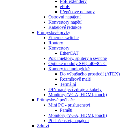
PoE extendery
ePoE
Přepěťové ochrany
Ostrovní napájení
Konvertory napětí
Kabelové redukce
Průmyslové prvky
Ethernet switche
Routery
Konvertory
EtherCAT
PoE injektory, splitery a switche
Optické moduly SFP, -40~85°C
Kamery technologické
Do výbušného prostředí (ATEX)
Rozměrově malé
Termální
DIN napájecí zdroje a kabely
Monitory (VGA, HDMI, touch)
Průmyslové počítače
Mini PC - prislusenstvi
Paměti
Monitory (VGA, HDMI, touch)
Příslušenství, napájení
Zdraví