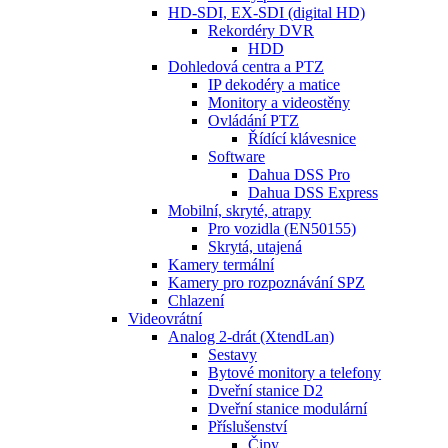
HD-SDI, EX-SDI (digital HD)
Rekordéry DVR
HDD
Dohledová centra a PTZ
IP dekodéry a matice
Monitory a videostěny
Ovládání PTZ
Řídící klávesnice
Software
Dahua DSS Pro
Dahua DSS Express
Mobilní, skryté, atrapy
Pro vozidla (EN50155)
Skrytá, utajená
Kamery termální
Kamery pro rozpoznávání SPZ
Chlazení
Videovrátní
Analog 2-drát (XtendLan)
Sestavy
Bytové monitory a telefony
Dveřní stanice D2
Dveřní stanice modulární
Příslušenství
Čipy