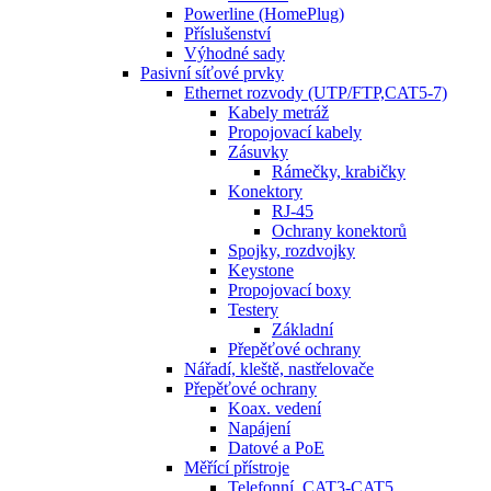
Powerline (HomePlug)
Příslušenství
Výhodné sady
Pasivní síťové prvky
Ethernet rozvody (UTP/FTP,CAT5-7)
Kabely metráž
Propojovací kabely
Zásuvky
Rámečky, krabičky
Konektory
RJ-45
Ochrany konektorů
Spojky, rozdvojky
Keystone
Propojovací boxy
Testery
Základní
Přepěťové ochrany
Nářadí, kleště, nastřelovače
Přepěťové ochrany
Koax. vedení
Napájení
Datové a PoE
Měřící přístroje
Telefonní, CAT3-CAT5