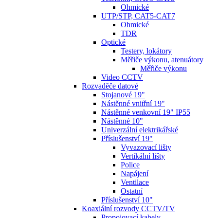
Ohmické
UTP/STP, CAT5-CAT7
Ohmické
TDR
Optické
Testery, lokátory
Měřiče výkonu, atenuátory
Měřiče výkonu
Video CCTV
Rozvaděče datové
Stojanové 19"
Nástěnné vnitřní 19"
Nástěnné venkovní 19" IP55
Nástěnné 10"
Univerzální elektrikářské
Příslušenství 19"
Vyvazovací lišty
Vertikální lišty
Police
Napájení
Ventilace
Ostatní
Příslušenství 10"
Koaxiální rozvody CCTV/TV
Propojovací kabely