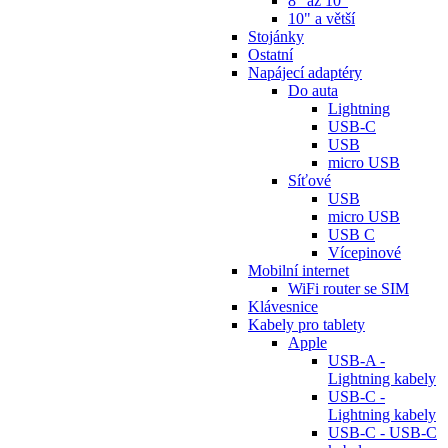
8" až 10"
10" a větší
Stojánky
Ostatní
Napájecí adaptéry
Do auta
Lightning
USB-C
USB
micro USB
Síťové
USB
micro USB
USB C
Vícepinové
Mobilní internet
WiFi router se SIM
Klávesnice
Kabely pro tablety
Apple
USB-A -
Lightning kabely
USB-C -
Lightning kabely
USB-C - USB-C