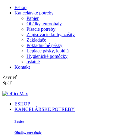
Eshop
Kancelárske potreby
Papier
Obálky, euroobaly
Písacie potreby
Zapisovacie knihy, zošity
Zakladače
Pokladničné pásky
Lepiace pásky, lepidlá
Hygienické pomôcky
ostatné
Kontakt
Zavrieť
Späť
ESHOP
KANCELÁRSKE POTREBY
Papier
Obálky, euroobaly