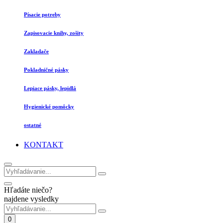
Písacie potreby
Zapisovacie knihy, zošity
Zakladače
Pokladničné pásky
Lepiace pásky, lepidlá
Hygienické pomôcky
ostatné
KONTAKT
Hľadáte niečo?
najdene vysledky
0