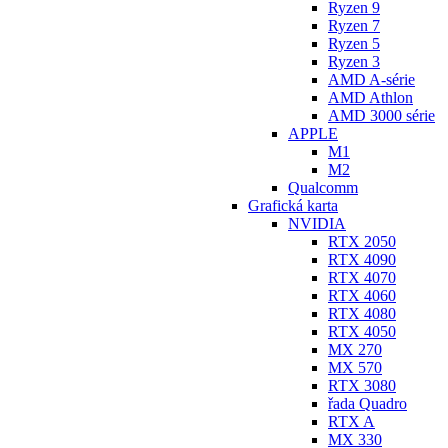
Ryzen 9
Ryzen 7
Ryzen 5
Ryzen 3
AMD A-série
AMD Athlon
AMD 3000 série
APPLE
M1
M2
Qualcomm
Grafická karta
NVIDIA
RTX 2050
RTX 4090
RTX 4070
RTX 4060
RTX 4080
RTX 4050
MX 270
MX 570
RTX 3080
řada Quadro
RTX A
MX 330