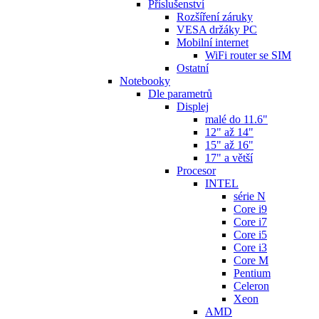
Příslušenství
Rozšíření záruky
VESA držáky PC
Mobilní internet
WiFi router se SIM
Ostatní
Notebooky
Dle parametrů
Displej
malé do 11.6"
12" až 14"
15" až 16"
17" a větší
Procesor
INTEL
série N
Core i9
Core i7
Core i5
Core i3
Core M
Pentium
Celeron
Xeon
AMD