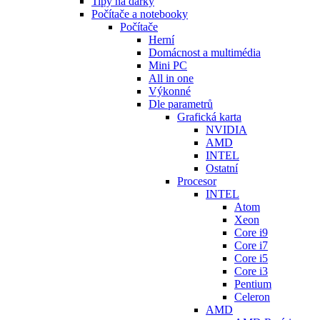
Tipy na dárky
Počítače a notebooky
Počítače
Herní
Domácnost a multimédia
Mini PC
All in one
Výkonné
Dle parametrů
Grafická karta
NVIDIA
AMD
INTEL
Ostatní
Procesor
INTEL
Atom
Xeon
Core i9
Core i7
Core i5
Core i3
Pentium
Celeron
AMD