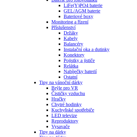
LiFe(Y)PO4 baterie
GEL/AGM baterie
Bateriové boxy
Monitoring a řízení
Příslušenství
Držáky
Kabely
Balancéry
Instalační oka a dutinky
Konektory
Pojistky a jističe
Relátka
Nabíječky baterií
Ostatní
Tipy na vánoční dárky
Brýle pro VR
Čističky vzduchu
Hračky
Chytré hodinky
Kuchyňské spotřebiče
LED televize
Reproduktory
Vysavače
Tipy na dárky