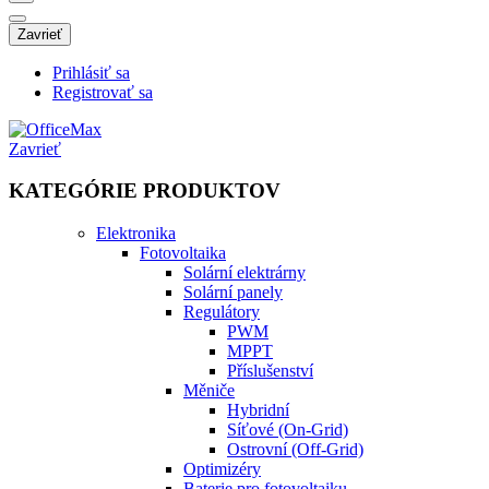
Zavrieť
Prihlásiť sa
Registrovať sa
Zavrieť
KATEGÓRIE PRODUKTOV
Elektronika
Fotovoltaika
Solární elektrárny
Solární panely
Regulátory
PWM
MPPT
Příslušenství
Měniče
Hybridní
Síťové (On-Grid)
Ostrovní (Off-Grid)
Optimizéry
Baterie pro fotovoltaiku