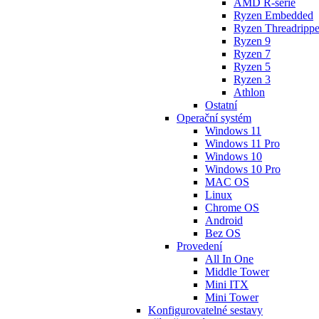
AMD R-série
Ryzen Embedded
Ryzen Threadrippe
Ryzen 9
Ryzen 7
Ryzen 5
Ryzen 3
Athlon
Ostatní
Operační systém
Windows 11
Windows 11 Pro
Windows 10
Windows 10 Pro
MAC OS
Linux
Chrome OS
Android
Bez OS
Provedení
All In One
Middle Tower
Mini ITX
Mini Tower
Konfigurovatelné sestavy