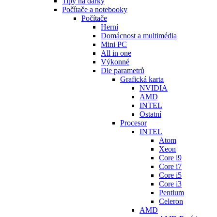
Tipy na dárky
Počítače a notebooky
Počítače
Herní
Domácnost a multimédia
Mini PC
All in one
Výkonné
Dle parametrů
Grafická karta
NVIDIA
AMD
INTEL
Ostatní
Procesor
INTEL
Atom
Xeon
Core i9
Core i7
Core i5
Core i3
Pentium
Celeron
AMD