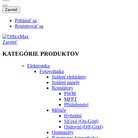
Zavrieť
Prihlásiť sa
Registrovať sa
Zavrieť
KATEGÓRIE PRODUKTOV
Elektronika
Fotovoltaika
Solární elektrárny
Solární panely
Regulátory
PWM
MPPT
Příslušenství
Měniče
Hybridní
Síťové (On-Grid)
Ostrovní (Off-Grid)
Optimizéry
Baterie pro fotovoltaiku