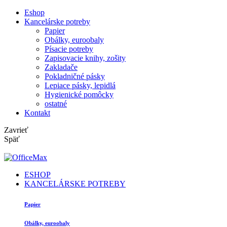
Eshop
Kancelárske potreby
Papier
Obálky, euroobaly
Písacie potreby
Zapisovacie knihy, zošity
Zakladače
Pokladničné pásky
Lepiace pásky, lepidlá
Hygienické pomôcky
ostatné
Kontakt
Zavrieť
Späť
ESHOP
KANCELÁRSKE POTREBY
Papier
Obálky, euroobaly