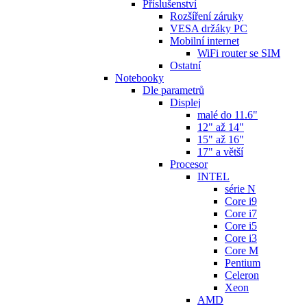
Příslušenství
Rozšíření záruky
VESA držáky PC
Mobilní internet
WiFi router se SIM
Ostatní
Notebooky
Dle parametrů
Displej
malé do 11.6"
12" až 14"
15" až 16"
17" a větší
Procesor
INTEL
série N
Core i9
Core i7
Core i5
Core i3
Core M
Pentium
Celeron
Xeon
AMD