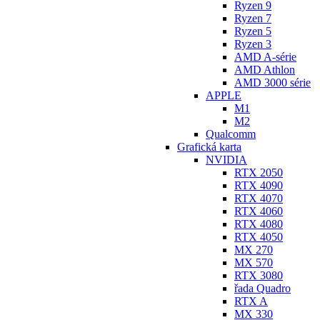
Ryzen 9
Ryzen 7
Ryzen 5
Ryzen 3
AMD A-série
AMD Athlon
AMD 3000 série
APPLE
M1
M2
Qualcomm
Grafická karta
NVIDIA
RTX 2050
RTX 4090
RTX 4070
RTX 4060
RTX 4080
RTX 4050
MX 270
MX 570
RTX 3080
řada Quadro
RTX A
MX 330