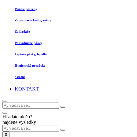
Písacie potreby
Zapisovacie knihy, zošity
Zakladače
Pokladničné pásky
Lepiace pásky, lepidlá
Hygienické pomôcky
ostatné
KONTAKT
Hľadáte niečo?
najdene vysledky
0