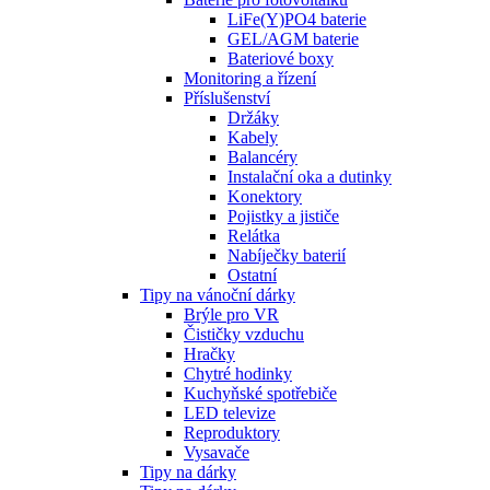
LiFe(Y)PO4 baterie
GEL/AGM baterie
Bateriové boxy
Monitoring a řízení
Příslušenství
Držáky
Kabely
Balancéry
Instalační oka a dutinky
Konektory
Pojistky a jističe
Relátka
Nabíječky baterií
Ostatní
Tipy na vánoční dárky
Brýle pro VR
Čističky vzduchu
Hračky
Chytré hodinky
Kuchyňské spotřebiče
LED televize
Reproduktory
Vysavače
Tipy na dárky