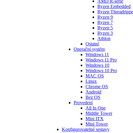
AMD R-série
Ryzen Embedded
Ryzen Threadrippe
Ryzen 9
Ryzen 7
Ryzen 5
Ryzen 3
Athlon
Ostatní
Operační systém
Windows 11
Windows 11 Pro
Windows 10
Windows 10 Pro
MAC OS
Linux
Chrome OS
Android
Bez OS
Provedení
All In One
Middle Tower
Mini ITX
Mini Tower
Konfigurovatelné sestavy