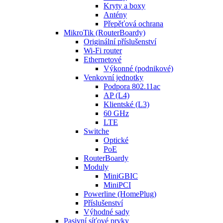
Kryty a boxy
Antény
Přepěťová ochrana
MikroTik (RouterBoardy)
Originální příslušenství
Wi-Fi router
Ethernetové
Výkonné (podnikové)
Venkovní jednotky
Podpora 802.11ac
AP (L4)
Klientské (L3)
60 GHz
LTE
Switche
Optické
PoE
RouterBoardy
Moduly
MiniGBIC
MiniPCI
Powerline (HomePlug)
Příslušenství
Výhodné sady
Pasivní síťové prvky