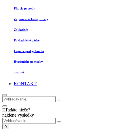
Písacie potreby
Zapisovacie knihy, zošity
Zakladače
Pokladničné pásky
Lepiace pásky, lepidlá
Hygienické pomôcky
ostatné
KONTAKT
Hľadáte niečo?
najdene vysledky
0