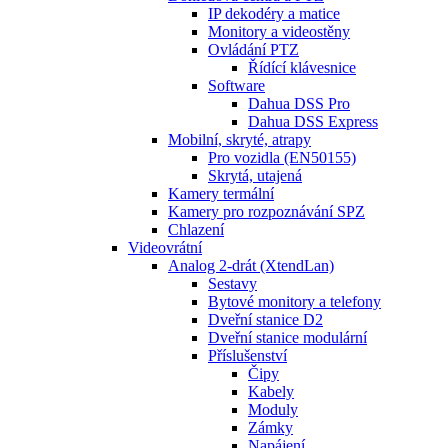
IP dekodéry a matice
Monitory a videostěny
Ovládání PTZ
Řídící klávesnice
Software
Dahua DSS Pro
Dahua DSS Express
Mobilní, skryté, atrapy
Pro vozidla (EN50155)
Skrytá, utajená
Kamery termální
Kamery pro rozpoznávání SPZ
Chlazení
Videovrátní
Analog 2-drát (XtendLan)
Sestavy
Bytové monitory a telefony
Dveřní stanice D2
Dveřní stanice modulární
Příslušenství
Čipy
Kabely
Moduly
Zámky
Napájení