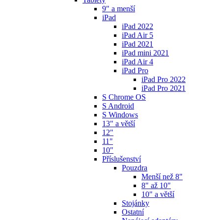
9" a menší
iPad
iPad 2022
iPad Air 5
iPad 2021
iPad mini 2021
iPad Air 4
iPad Pro
iPad Pro 2022
iPad Pro 2021
S Chrome OS
S Android
S Windows
13" a větší
12"
11"
10"
Příslušenství
Pouzdra
Menší než 8"
8" až 10"
10" a větší
Stojánky
Ostatní