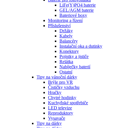
LiFe(Y)PO4 baterie
GEL/AGM baterie
Bateriové boxy
Monitoring a řízení
Příslušenství
Držáky
Kabely
Balancéry
Instalační oka a dutinky
Konektory
Pojistky a jističe
Relátka
Nabíječky baterií
Ostatní
Tipy na vánoční dárky
Brýle pro VR
Čističky vzduchu
Hračky
Chytré hodinky
Kuchyňské spotřebiče
LED televize
Reproduktory
Vysavače
Tipy na dárky