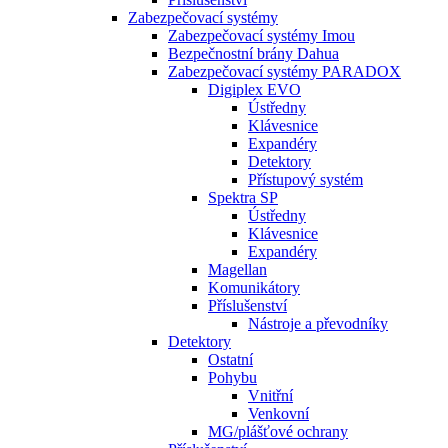
Zabezpečovací systémy
Zabezpečovací systémy Imou
Bezpečnostní brány Dahua
Zabezpečovací systémy PARADOX
Digiplex EVO
Ústředny
Klávesnice
Expandéry
Detektory
Přístupový systém
Spektra SP
Ústředny
Klávesnice
Expandéry
Magellan
Komunikátory
Příslušenství
Nástroje a převodníky
Detektory
Ostatní
Pohybu
Vnitřní
Venkovní
MG/plášťové ochrany