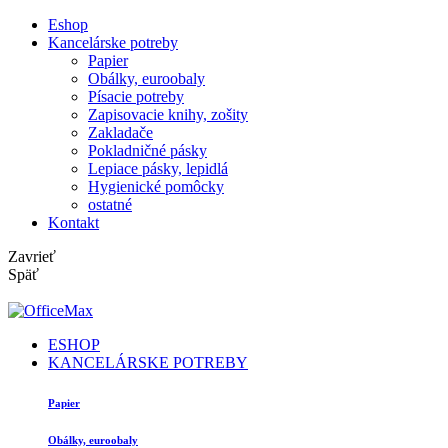
Eshop
Kancelárske potreby
Papier
Obálky, euroobaly
Písacie potreby
Zapisovacie knihy, zošity
Zakladače
Pokladničné pásky
Lepiace pásky, lepidlá
Hygienické pomôcky
ostatné
Kontakt
Zavrieť
Späť
ESHOP
KANCELÁRSKE POTREBY
Papier
Obálky, euroobaly