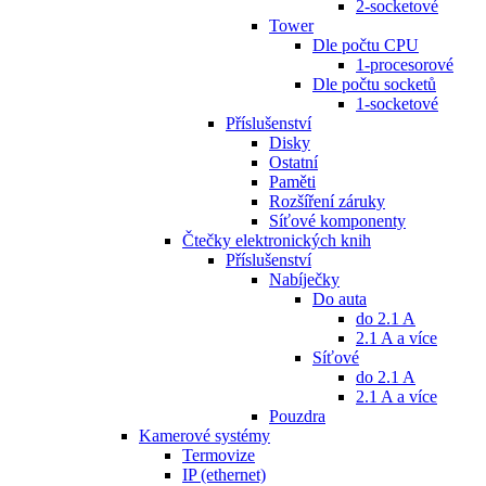
2-socketové
Tower
Dle počtu CPU
1-procesorové
Dle počtu socketů
1-socketové
Příslušenství
Disky
Ostatní
Paměti
Rozšíření záruky
Síťové komponenty
Čtečky elektronických knih
Příslušenství
Nabíječky
Do auta
do 2.1 A
2.1 A a více
Síťové
do 2.1 A
2.1 A a více
Pouzdra
Kamerové systémy
Termovize
IP (ethernet)