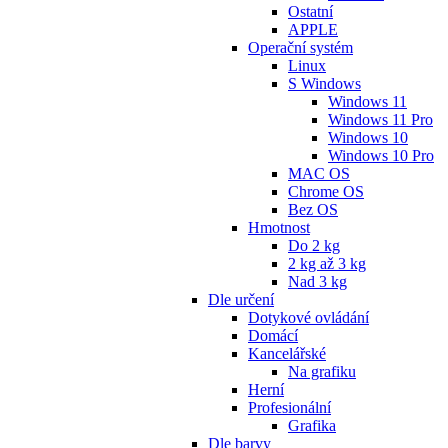
Ostatní
APPLE
Operační systém
Linux
S Windows
Windows 11
Windows 11 Pro
Windows 10
Windows 10 Pro
MAC OS
Chrome OS
Bez OS
Hmotnost
Do 2 kg
2 kg až 3 kg
Nad 3 kg
Dle určení
Dotykové ovládání
Domácí
Kancelářské
Na grafiku
Herní
Profesionální
Grafika
Dle barvy