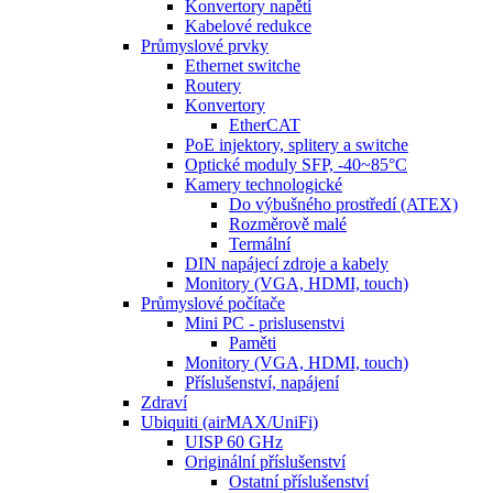
Konvertory napětí
Kabelové redukce
Průmyslové prvky
Ethernet switche
Routery
Konvertory
EtherCAT
PoE injektory, splitery a switche
Optické moduly SFP, -40~85°C
Kamery technologické
Do výbušného prostředí (ATEX)
Rozměrově malé
Termální
DIN napájecí zdroje a kabely
Monitory (VGA, HDMI, touch)
Průmyslové počítače
Mini PC - prislusenstvi
Paměti
Monitory (VGA, HDMI, touch)
Příslušenství, napájení
Zdraví
Ubiquiti (airMAX/UniFi)
UISP 60 GHz
Originální příslušenství
Ostatní příslušenství