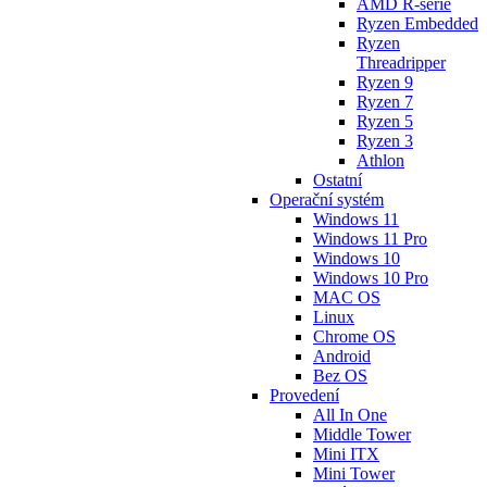
AMD R-série
Ryzen Embedded
Ryzen
Threadripper
Ryzen 9
Ryzen 7
Ryzen 5
Ryzen 3
Athlon
Ostatní
Operační systém
Windows 11
Windows 11 Pro
Windows 10
Windows 10 Pro
MAC OS
Linux
Chrome OS
Android
Bez OS
Provedení
All In One
Middle Tower
Mini ITX
Mini Tower