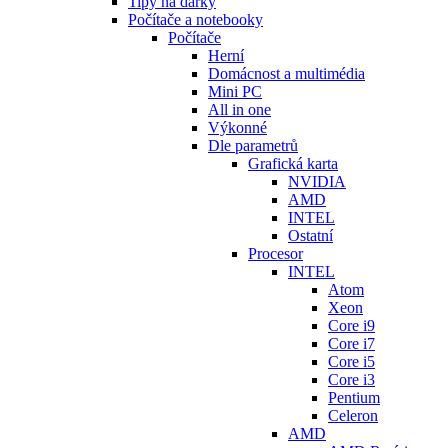
Tipy na dárky
Počítače a notebooky
Počítače
Herní
Domácnost a multimédia
Mini PC
All in one
Výkonné
Dle parametrů
Grafická karta
NVIDIA
AMD
INTEL
Ostatní
Procesor
INTEL
Atom
Xeon
Core i9
Core i7
Core i5
Core i3
Pentium
Celeron
AMD