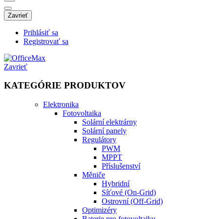
Zavrieť
Prihlásiť sa
Registrovať sa
Zavrieť
KATEGÓRIE PRODUKTOV
Elektronika
Fotovoltaika
Solární elektrárny
Solární panely
Regulátory
PWM
MPPT
Příslušenství
Měniče
Hybridní
Síťové (On-Grid)
Ostrovní (Off-Grid)
Optimizéry
Baterie pro fotovoltaiku