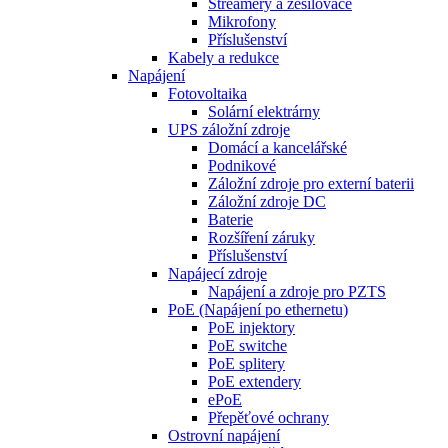
Streamery a zesilovače
Mikrofony
Příslušenství
Kabely a redukce
Napájení
Fotovoltaika
Solární elektrárny
UPS záložní zdroje
Domácí a kancelářské
Podnikové
Záložní zdroje pro externí baterii
Záložní zdroje DC
Baterie
Rozšíření záruky
Příslušenství
Napájecí zdroje
Napájení a zdroje pro PZTS
PoE (Napájení po ethernetu)
PoE injektory
PoE switche
PoE splitery
PoE extendery
ePoE
Přepěťové ochrany
Ostrovní napájení