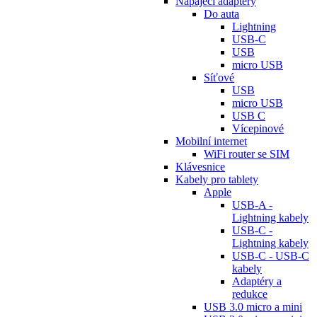
Napájecí adaptéry
Do auta
Lightning
USB-C
USB
micro USB
Síťové
USB
micro USB
USB C
Vícepinové
Mobilní internet
WiFi router se SIM
Klávesnice
Kabely pro tablety
Apple
USB-A -
Lightning kabely
USB-C -
Lightning kabely
USB-C - USB-C
kabely
Adaptéry a
redukce
USB 3.0 micro a mini