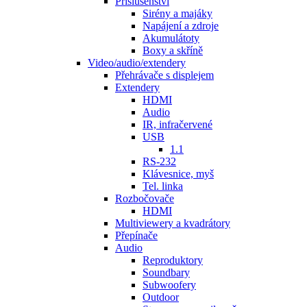
Příslušenství
Sirény a majáky
Napájení a zdroje
Akumulátoty
Boxy a skříně
Video/audio/extendery
Přehrávače s displejem
Extendery
HDMI
Audio
IR, infračervené
USB
1.1
RS-232
Klávesnice, myš
Tel. linka
Rozbočovače
HDMI
Multiviewery a kvadrátory
Přepínače
Audio
Reproduktory
Soundbary
Subwoofery
Outdoor