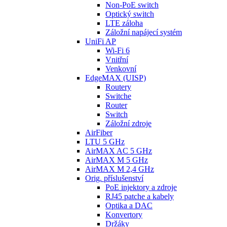
Non-PoE switch
Optický switch
LTE záloha
Záložní napájecí systém
UniFi AP
Wi-Fi 6
Vnitřní
Venkovní
EdgeMAX (UISP)
Routery
Switche
Router
Switch
Záložní zdroje
AirFiber
LTU 5 GHz
AirMAX AC 5 GHz
AirMAX M 5 GHz
AirMAX M 2,4 GHz
Orig. příslušenství
PoE injektory a zdroje
RJ45 patche a kabely
Optika a DAC
Konvertory
Držáky