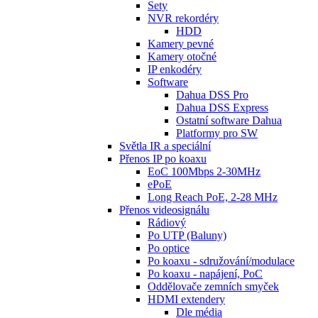
Sety
NVR rekordéry
HDD
Kamery pevné
Kamery otočné
IP enkodéry
Software
Dahua DSS Pro
Dahua DSS Express
Ostatní software Dahua
Platformy pro SW
Světla IR a speciální
Přenos IP po koaxu
EoC 100Mbps 2-30MHz
ePoE
Long Reach PoE, 2-28 MHz
Přenos videosignálu
Rádiový
Po UTP (Baluny)
Po optice
Po koaxu - sdružování/modulace
Po koaxu - napájení, PoC
Oddělovače zemních smyček
HDMI extendery
Dle média