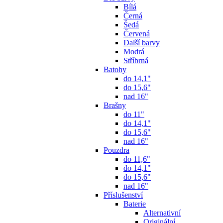
Bílá
Černá
Šedá
Červená
Další barvy
Modrá
Stříbrná
Batohy
do 14,1"
do 15,6"
nad 16"
Brašny
do 11"
do 14,1"
do 15,6"
nad 16"
Pouzdra
do 11,6"
do 14,1"
do 15,6"
nad 16"
Příslušenství
Baterie
Alternativní
Originální