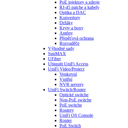
PoE injektory a zdroje
RJ-45 patche a kabely
Optika a DAC
Konvertory
Držáky
Kryty a boxy
Antény
Přepěťová ochrana
Rozvaděče
Výhodné sady
SunMAX
UFiber
Ubiquiti UniFi Access
UniFi Video/Protect
Venkovní
Vnitřní
NVR servery
UniFi Switch/Router
Optické switche
Non-PoE switche
PoE switche
Routery
UniFi OS Console
Router
PoE Switch