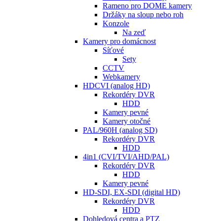
Rameno pro DOME kamery
Držáky na sloup nebo roh
Konzole
Na zeď
Kamery pro domácnost
Síťové
Sety
CCTV
Webkamery
HDCVI (analog HD)
Rekordéry DVR
HDD
Kamery pevné
Kamery otočné
PAL/960H (analog SD)
Rekordéry DVR
HDD
4in1 (CVI/TVI/AHD/PAL)
Rekordéry DVR
HDD
Kamery pevné
HD-SDI, EX-SDI (digital HD)
Rekordéry DVR
HDD
Dohledová centra a PTZ