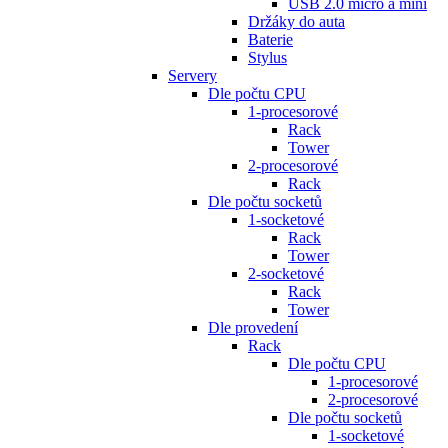
USB 2.0 micro a mini
Držáky do auta
Baterie
Stylus
Servery
Dle počtu CPU
1-procesorové
Rack
Tower
2-procesorové
Rack
Dle počtu socketů
1-socketové
Rack
Tower
2-socketové
Rack
Tower
Dle provedení
Rack
Dle počtu CPU
1-procesorové
2-procesorové
Dle počtu socketů
1-socketové