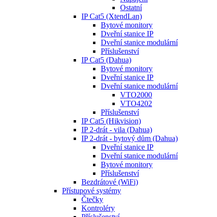
Ostatní
IP Cat5 (XtendLan)
Bytové monitory
Dveřní stanice IP
Dveřní stanice modulární
Příslušenství
IP Cat5 (Dahua)
Bytové monitory
Dveřní stanice IP
Dveřní stanice modulární
VTO2000
VTO4202
Příslušenství
IP Cat5 (Hikvision)
IP 2-drát - vila (Dahua)
IP 2-drát - bytový dům (Dahua)
Dveřní stanice IP
Dveřní stanice modulární
Bytové monitory
Příslušenství
Bezdrátové (WiFi)
Přístupové systémy
Čtečky
Kontroléry
Příslušenství