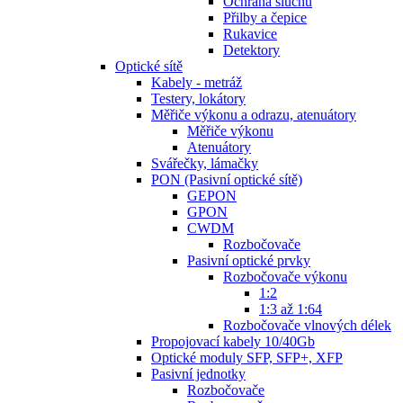
Ochrana sluchu
Přilby a čepice
Rukavice
Detektory
Optické sítě
Kabely - metráž
Testery, lokátory
Měřiče výkonu a odrazu, atenuátory
Měřiče výkonu
Atenuátory
Svářečky, lámačky
PON (Pasivní optické sítě)
GEPON
GPON
CWDM
Rozbočovače
Pasivní optické prvky
Rozbočovače výkonu
1:2
1:3 až 1:64
Rozbočovače vlnových délek
Propojovací kabely 10/40Gb
Optické moduly SFP, SFP+, XFP
Pasivní jednotky
Rozbočovače