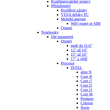
Konfigurovatelné sestavy
Příslušenství
Rozšíření záruky
VESA držáky PC
Mobilní internet
WiFi router se SIM
Ostatní
Notebooky
Dle parametrů
Displej
malé do 11.6"
12" až 14"
15" až 16"
17" a větší
Procesor
INTEL
série N
Core i9
Core i7
Core i5
Core i3
Core M
Pentium
Celeron
Xeon