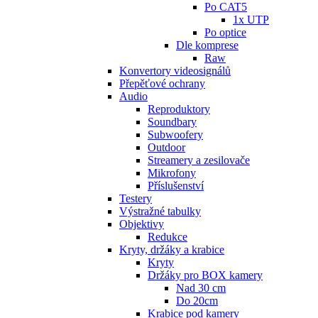
Po CAT5
1x UTP
Po optice
Dle komprese
Raw
Konvertory videosignálů
Přepěťové ochrany
Audio
Reproduktory
Soundbary
Subwoofery
Outdoor
Streamery a zesilovače
Mikrofony
Příslušenství
Testery
Výstražné tabulky
Objektivy
Redukce
Kryty, držáky a krabice
Kryty
Držáky pro BOX kamery
Nad 30 cm
Do 20cm
Krabice pod kamery