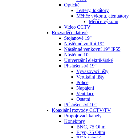
Optické
Testery, lokátory
Měřiče výkonu, atenuátory
Měřiče výkonu
Video CCTV
Rozvaděče datové
Stojanové 19"
Nástěnné vnitřní 19"
Nástěnné venkovní 19" IP55
Nástěnné 10"
Univerzální elektrikářské
Příslušenství 19"
Vyvazovací lišty
Vertikální lišty
Police
Napájení
Ventilace
Ostatní
Příslušenství 10"
Koaxiální rozvody CCTV/TV
Propojovací kabely
Konektory
BNC, 75 Ohm
F typ, 75 Ohm
RCA (cinch)