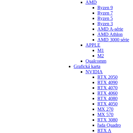
AMD
Ryzen 9
Ryzen 7
Ryzen 5
Ryzen 3
AMD A-série
AMD Athlon
AMD 3000 série
APPLE
M1
M2
Qualcomm
Grafická karta
NVIDIA
RTX 2050
RTX 4090
RTX 4070
RTX 4060
RTX 4080
RTX 4050
MX 270
MX 570
RTX 3080
řada Quadro
RTX A