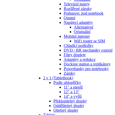
Televizní tunery
Rozšířené záruky
Podstavec pod notebook
Ostatní
Napájecí adaptéry
Alternativní
Originální
Mobilní internet
WiFi router se SIM
Chladící podložky
DVD / BR mechaniky externí
Filtry displeje
Adaptéry a redukce
Docking station a replikátory
Powerbanky pro notebooky
Zámky
2 v 1 (Tabletbook)
Podle uhlopříčky
11" a menší
12" a 13"
14" a vyšší
Překlopitelný displej
Oddělitelný displej
Ohebný displej
Tablety