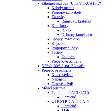
Ethernet rozvody (UTP/FTP,CAT5-7)
Kabely metráž
Propojovací kabely
Zásuvky
Rámečky, krabičky
Konektory
RJ-45
Ochrany konektorů
Spojky, rozdvojky
Keystone
Propojovací boxy
Testery
Základní
Přepěťové ochrany
Nářadí, kleště, nastřelovače
Přepěťové ochrany
Koax. vedení
Napájení
Datové a PoE
Měřící přístroje
Telefonní, CAT3-CAT5
Ohmické
UTP/STP, CAT5-CAT7
Ohmické
TDR