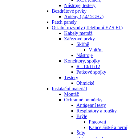
Nástroje, testery
Bezdrátové prvky
Antény (2,4/ 5GHz)
Patch panely
Ostatní rozvody (Telefonní,EZS,El.)
Kabely metráž
Zářezové prvky
Skříně
Vnitřní
Nástroje
Konektory, spojky
RJ-10/11/12
Patkové spojky
Testery
Ohmické
Instalační materiál
Montáž
Ochranné pomůcky
Antigenní testy
Respirátory a roušky
Brýle
Pracovní
Kancelářské a herní
Štíty