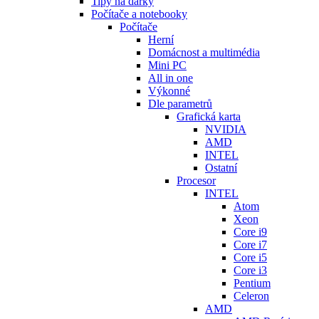
Tipy na dárky
Počítače a notebooky
Počítače
Herní
Domácnost a multimédia
Mini PC
All in one
Výkonné
Dle parametrů
Grafická karta
NVIDIA
AMD
INTEL
Ostatní
Procesor
INTEL
Atom
Xeon
Core i9
Core i7
Core i5
Core i3
Pentium
Celeron
AMD