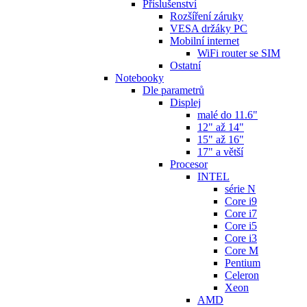
Příslušenství
Rozšíření záruky
VESA držáky PC
Mobilní internet
WiFi router se SIM
Ostatní
Notebooky
Dle parametrů
Displej
malé do 11.6"
12" až 14"
15" až 16"
17" a větší
Procesor
INTEL
série N
Core i9
Core i7
Core i5
Core i3
Core M
Pentium
Celeron
Xeon
AMD