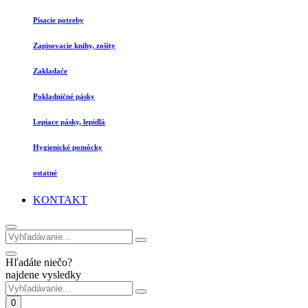
Písacie potreby
Zapisovacie knihy, zošity
Zakladače
Pokladničné pásky
Lepiace pásky, lepidlá
Hygienické pomôcky
ostatné
KONTAKT
Hľadáte niečo?
najdene vysledky
0