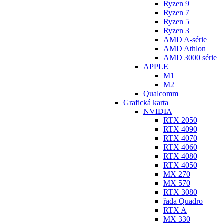
Ryzen 9
Ryzen 7
Ryzen 5
Ryzen 3
AMD A-série
AMD Athlon
AMD 3000 série
APPLE
M1
M2
Qualcomm
Grafická karta
NVIDIA
RTX 2050
RTX 4090
RTX 4070
RTX 4060
RTX 4080
RTX 4050
MX 270
MX 570
RTX 3080
řada Quadro
RTX A
MX 330