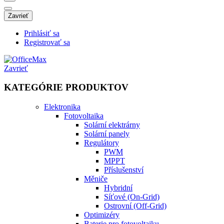
Zavrieť
Prihlásiť sa
Registrovať sa
Zavrieť
KATEGÓRIE PRODUKTOV
Elektronika
Fotovoltaika
Solární elektrárny
Solární panely
Regulátory
PWM
MPPT
Příslušenství
Měniče
Hybridní
Síťové (On-Grid)
Ostrovní (Off-Grid)
Optimizéry
Baterie pro fotovoltaiku