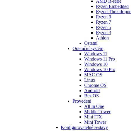
AMD R-série
Ryzen Embedded
Ryzen Threadrippe
Ryzen 9
Ryzen 7
Ryzen 5
Ryzen 3
Athlon
Ostatní
Operační systém
Windows 11
Windows 11 Pro
Windows 10
Windows 10 Pro
MAC OS
Linux
Chrome OS
Android
Bez OS
Provedení
All In One
Middle Tower
Mini ITX
Mini Tower
Konfigurovatelné sestavy