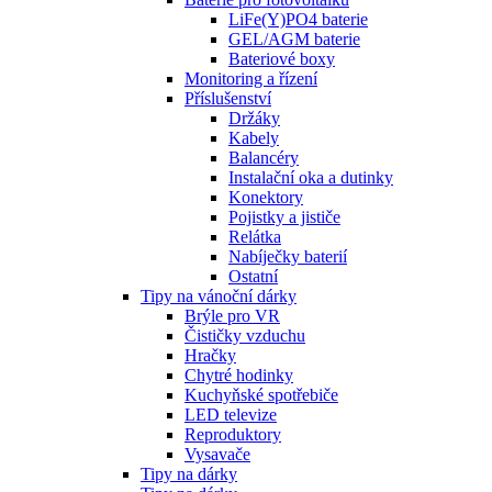
LiFe(Y)PO4 baterie
GEL/AGM baterie
Bateriové boxy
Monitoring a řízení
Příslušenství
Držáky
Kabely
Balancéry
Instalační oka a dutinky
Konektory
Pojistky a jističe
Relátka
Nabíječky baterií
Ostatní
Tipy na vánoční dárky
Brýle pro VR
Čističky vzduchu
Hračky
Chytré hodinky
Kuchyňské spotřebiče
LED televize
Reproduktory
Vysavače
Tipy na dárky