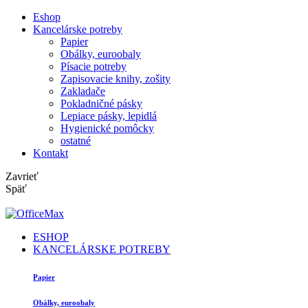
Eshop
Kancelárske potreby
Papier
Obálky, euroobaly
Písacie potreby
Zapisovacie knihy, zošity
Zakladače
Pokladničné pásky
Lepiace pásky, lepidlá
Hygienické pomôcky
ostatné
Kontakt
Zavrieť
Späť
ESHOP
KANCELÁRSKE POTREBY
Papier
Obálky, euroobaly