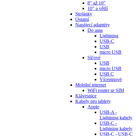
8" až 10"
10" a větší
Stojánky
Ostatní
Napájecí adaptéry
Do auta
Lightning
USB-C
USB
micro USB
Síťové
USB
micro USB
USB C
Vícepinové
Mobilní internet
WiFi router se SIM
Klávesnice
Kabely pro tablety
Apple
USB-A -
Lightning kabely
USB-C -
Lightning kabely
USB-C - USB-C