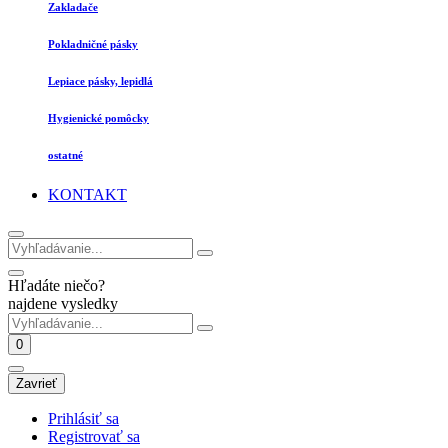
Zakladače
Pokladničné pásky
Lepiace pásky, lepidlá
Hygienické pomôcky
ostatné
KONTAKT
Hľadáte niečo?
najdene vysledky
0
Zavrieť
Prihlásiť sa
Registrovať sa