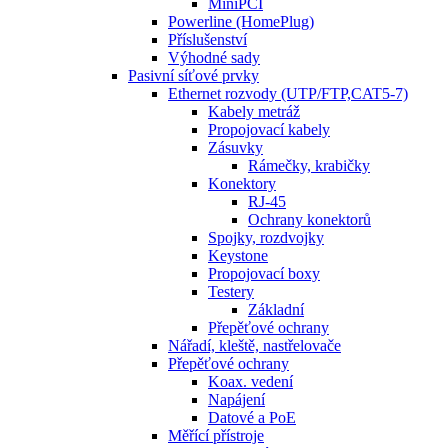
MiniPCI
Powerline (HomePlug)
Příslušenství
Výhodné sady
Pasivní síťové prvky
Ethernet rozvody (UTP/FTP,CAT5-7)
Kabely metráž
Propojovací kabely
Zásuvky
Rámečky, krabičky
Konektory
RJ-45
Ochrany konektorů
Spojky, rozdvojky
Keystone
Propojovací boxy
Testery
Základní
Přepěťové ochrany
Nářadí, kleště, nastřelovače
Přepěťové ochrany
Koax. vedení
Napájení
Datové a PoE
Měřící přístroje