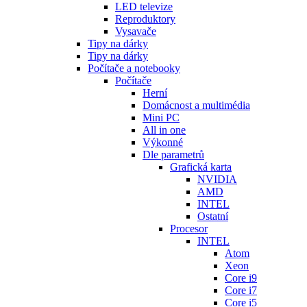
LED televize
Reproduktory
Vysavače
Tipy na dárky
Tipy na dárky
Počítače a notebooky
Počítače
Herní
Domácnost a multimédia
Mini PC
All in one
Výkonné
Dle parametrů
Grafická karta
NVIDIA
AMD
INTEL
Ostatní
Procesor
INTEL
Atom
Xeon
Core i9
Core i7
Core i5