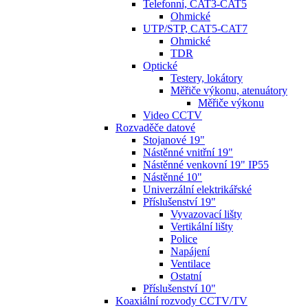
Telefonní, CAT3-CAT5
Ohmické
UTP/STP, CAT5-CAT7
Ohmické
TDR
Optické
Testery, lokátory
Měřiče výkonu, atenuátory
Měřiče výkonu
Video CCTV
Rozvaděče datové
Stojanové 19"
Nástěnné vnitřní 19"
Nástěnné venkovní 19" IP55
Nástěnné 10"
Univerzální elektrikářské
Příslušenství 19"
Vyvazovací lišty
Vertikální lišty
Police
Napájení
Ventilace
Ostatní
Příslušenství 10"
Koaxiální rozvody CCTV/TV