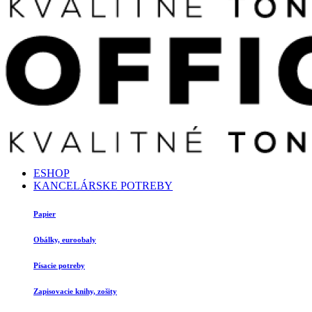
ESHOP
KANCELÁRSKE POTREBY
Papier
Obálky, euroobaly
Písacie potreby
Zapisovacie knihy, zošity