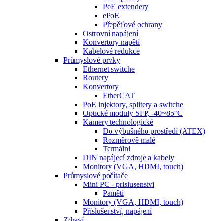
PoE extendery
ePoE
Přepěťové ochrany
Ostrovní napájení
Konvertory napětí
Kabelové redukce
Průmyslové prvky
Ethernet switche
Routery
Konvertory
EtherCAT
PoE injektory, splitery a switche
Optické moduly SFP, -40~85°C
Kamery technologické
Do výbušného prostředí (ATEX)
Rozměrově malé
Termální
DIN napájecí zdroje a kabely
Monitory (VGA, HDMI, touch)
Průmyslové počítače
Mini PC - prislusenstvi
Paměti
Monitory (VGA, HDMI, touch)
Příslušenství, napájení
Zdraví