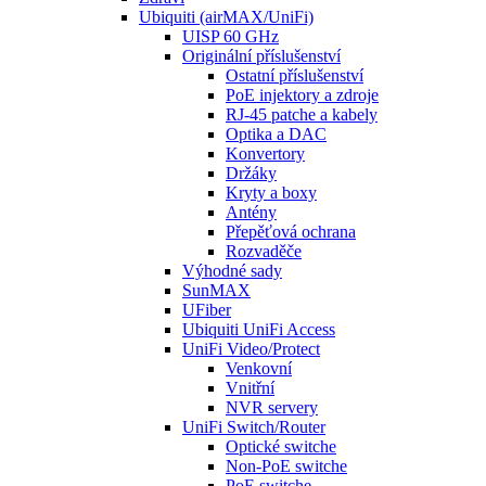
Ubiquiti (airMAX/UniFi)
UISP 60 GHz
Originální příslušenství
Ostatní příslušenství
PoE injektory a zdroje
RJ-45 patche a kabely
Optika a DAC
Konvertory
Držáky
Kryty a boxy
Antény
Přepěťová ochrana
Rozvaděče
Výhodné sady
SunMAX
UFiber
Ubiquiti UniFi Access
UniFi Video/Protect
Venkovní
Vnitřní
NVR servery
UniFi Switch/Router
Optické switche
Non-PoE switche
PoE switche