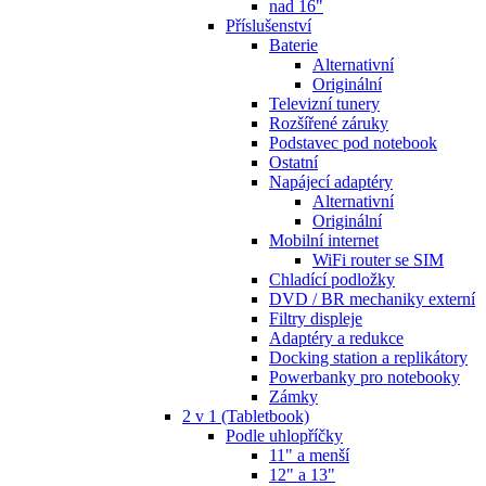
nad 16"
Příslušenství
Baterie
Alternativní
Originální
Televizní tunery
Rozšířené záruky
Podstavec pod notebook
Ostatní
Napájecí adaptéry
Alternativní
Originální
Mobilní internet
WiFi router se SIM
Chladící podložky
DVD / BR mechaniky externí
Filtry displeje
Adaptéry a redukce
Docking station a replikátory
Powerbanky pro notebooky
Zámky
2 v 1 (Tabletbook)
Podle uhlopříčky
11" a menší
12" a 13"