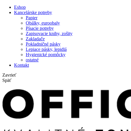
Eshop
Kancelárske potreby
Papier
Obálky, euroobaly
Písacie potreby
Zapisovacie knihy, zošity
Zakladače
Pokladničné pásky
Lepiace pásky, lepidlá
Hygienické pomôcky
ostatné
Kontakt
Zavrieť
Späť