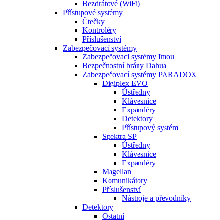
Bezdrátové (WiFi)
Přístupové systémy
Čtečky
Kontroléry
Příslušenství
Zabezpečovací systémy
Zabezpečovací systémy Imou
Bezpečnostní brány Dahua
Zabezpečovací systémy PARADOX
Digiplex EVO
Ústředny
Klávesnice
Expandéry
Detektory
Přístupový systém
Spektra SP
Ústředny
Klávesnice
Expandéry
Magellan
Komunikátory
Příslušenství
Nástroje a převodníky
Detektory
Ostatní