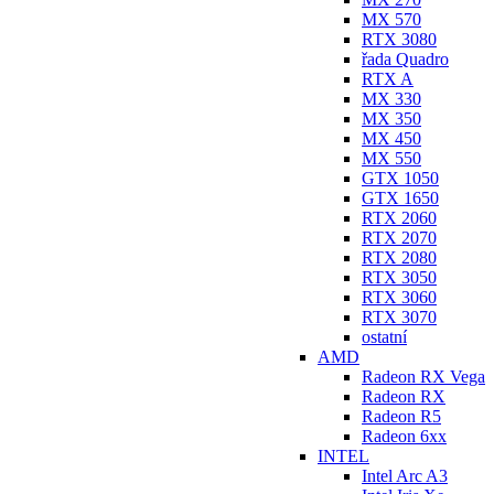
MX 570
RTX 3080
řada Quadro
RTX A
MX 330
MX 350
MX 450
MX 550
GTX 1050
GTX 1650
RTX 2060
RTX 2070
RTX 2080
RTX 3050
RTX 3060
RTX 3070
ostatní
AMD
Radeon RX Vega
Radeon RX
Radeon R5
Radeon 6xx
INTEL
Intel Arc A3