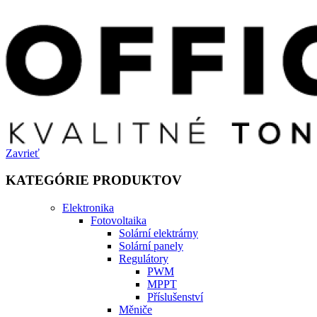
Zavrieť
KATEGÓRIE PRODUKTOV
Elektronika
Fotovoltaika
Solární elektrárny
Solární panely
Regulátory
PWM
MPPT
Příslušenství
Měniče