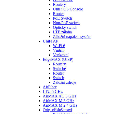
Routery
UniFi OS Console
Router
PoE Switch
Non-PoE switch
Optický switch
LTE záloha
Záložní napájecí systém
UniFi AP
Wi-Fi 6
Vnitřní
Venkovní
EdgeMAX (UISP)
Routery
Switche
Router
Switch
Záložní zdroje
AirFiber
LTU 5 GHz
AirMAX AC 5 GHz
AirMAX M 5 GHz
AirMAX M 2,4 GHz
Orig. příslušenství