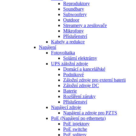
Reproduktory
Soundbary
Subwoofery
Outdoor
Streamery a zesilovače
Mikrofony
Příslušenství
Kabely a redukce
Napájení
Fotovoltaika
Solární elektrárny
UPS záložní zdroje
Domácí a kancelářské
Podnikové
Záložní zdroje pro externí baterii
Záložní zdroje DC
Baterie
Rozšíření záruky
Příslušenství
Napájecí zdroje
Napájení a zdroje pro PZTS
PoE (Napájení po ethernetu)
PoE injektory
PoE switche
PoE splitery