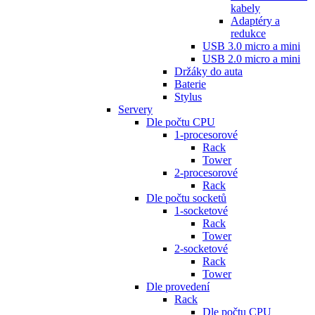
kabely
Adaptéry a
redukce
USB 3.0 micro a mini
USB 2.0 micro a mini
Držáky do auta
Baterie
Stylus
Servery
Dle počtu CPU
1-procesorové
Rack
Tower
2-procesorové
Rack
Dle počtu socketů
1-socketové
Rack
Tower
2-socketové
Rack
Tower
Dle provedení
Rack
Dle počtu CPU