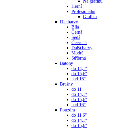
Na grafiku
Herní
Profesionální
Grafika
Dle barvy
Bílá
Černá
Šedá
Červená
Další barvy
Modrá
Stříbrná
Batohy
do 14,1"
do 15,6"
nad 16"
Brašny
do 11"
do 14,1"
do 15,6"
nad 16"
Pouzdra
do 11,6"
do 14,1"
do 15,6"