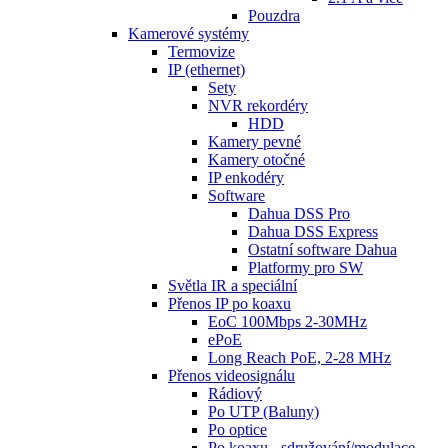
Pouzdra
Kamerové systémy
Termovize
IP (ethernet)
Sety
NVR rekordéry
HDD
Kamery pevné
Kamery otočné
IP enkodéry
Software
Dahua DSS Pro
Dahua DSS Express
Ostatní software Dahua
Platformy pro SW
Světla IR a speciální
Přenos IP po koaxu
EoC 100Mbps 2-30MHz
ePoE
Long Reach PoE, 2-28 MHz
Přenos videosignálu
Rádiový
Po UTP (Baluny)
Po optice
Po koaxu - sdružování/modulace