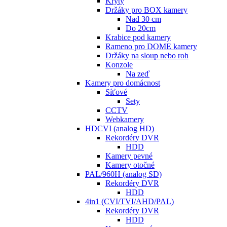
Kryty
Držáky pro BOX kamery
Nad 30 cm
Do 20cm
Krabice pod kamery
Rameno pro DOME kamery
Držáky na sloup nebo roh
Konzole
Na zeď
Kamery pro domácnost
Síťové
Sety
CCTV
Webkamery
HDCVI (analog HD)
Rekordéry DVR
HDD
Kamery pevné
Kamery otočné
PAL/960H (analog SD)
Rekordéry DVR
HDD
4in1 (CVI/TVI/AHD/PAL)
Rekordéry DVR
HDD