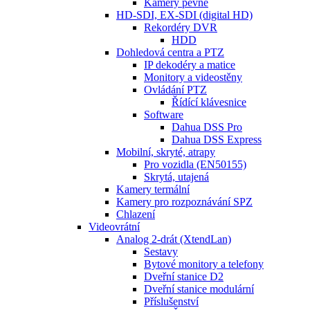
Kamery pevné
HD-SDI, EX-SDI (digital HD)
Rekordéry DVR
HDD
Dohledová centra a PTZ
IP dekodéry a matice
Monitory a videostěny
Ovládání PTZ
Řídící klávesnice
Software
Dahua DSS Pro
Dahua DSS Express
Mobilní, skryté, atrapy
Pro vozidla (EN50155)
Skrytá, utajená
Kamery termální
Kamery pro rozpoznávání SPZ
Chlazení
Videovrátní
Analog 2-drát (XtendLan)
Sestavy
Bytové monitory a telefony
Dveřní stanice D2
Dveřní stanice modulární
Příslušenství