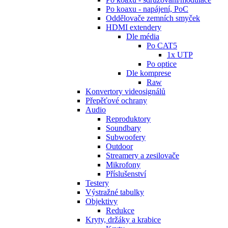
Po koaxu - napájení, PoC
Oddělovače zemních smyček
HDMI extendery
Dle média
Po CAT5
1x UTP
Po optice
Dle komprese
Raw
Konvertory videosignálů
Přepěťové ochrany
Audio
Reproduktory
Soundbary
Subwoofery
Outdoor
Streamery a zesilovače
Mikrofony
Příslušenství
Testery
Výstražné tabulky
Objektivy
Redukce
Kryty, držáky a krabice