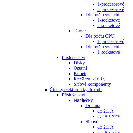
1-procesorové
2-procesorové
Dle počtu socketů
1-socketové
2-socketové
Tower
Dle počtu CPU
1-procesorové
Dle počtu socketů
1-socketové
Příslušenství
Disky
Ostatní
Paměti
Rozšíření záruky
Síťové komponenty
Čtečky elektronických knih
Příslušenství
Nabíječky
Do auta
do 2.1 A
2.1 A a více
Síťové
do 2.1 A
2.1 A a více