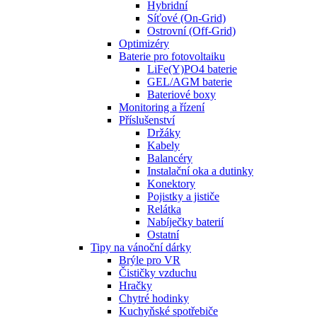
Hybridní
Síťové (On-Grid)
Ostrovní (Off-Grid)
Optimizéry
Baterie pro fotovoltaiku
LiFe(Y)PO4 baterie
GEL/AGM baterie
Bateriové boxy
Monitoring a řízení
Příslušenství
Držáky
Kabely
Balancéry
Instalační oka a dutinky
Konektory
Pojistky a jističe
Relátka
Nabíječky baterií
Ostatní
Tipy na vánoční dárky
Brýle pro VR
Čističky vzduchu
Hračky
Chytré hodinky
Kuchyňské spotřebiče