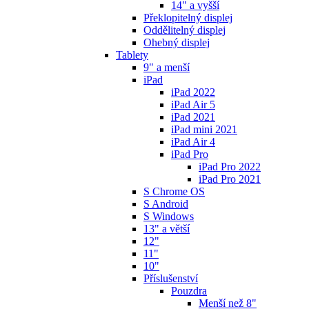
14" a vyšší
Překlopitelný displej
Oddělitelný displej
Ohebný displej
Tablety
9" a menší
iPad
iPad 2022
iPad Air 5
iPad 2021
iPad mini 2021
iPad Air 4
iPad Pro
iPad Pro 2022
iPad Pro 2021
S Chrome OS
S Android
S Windows
13" a větší
12"
11"
10"
Příslušenství
Pouzdra
Menší než 8"