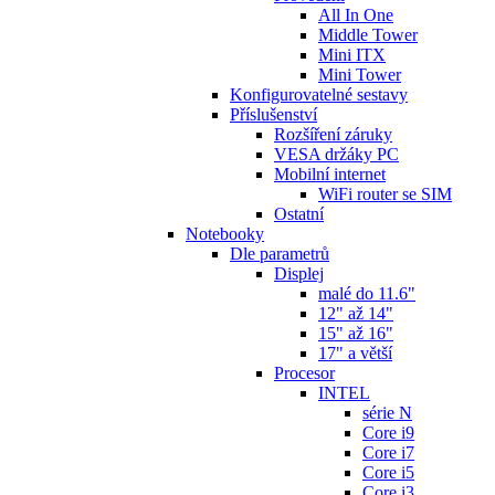
All In One
Middle Tower
Mini ITX
Mini Tower
Konfigurovatelné sestavy
Příslušenství
Rozšíření záruky
VESA držáky PC
Mobilní internet
WiFi router se SIM
Ostatní
Notebooky
Dle parametrů
Displej
malé do 11.6"
12" až 14"
15" až 16"
17" a větší
Procesor
INTEL
série N
Core i9
Core i7
Core i5
Core i3