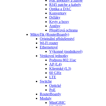
PoE injektory a zdroje
RJ45 patche a kabely
Optika a DAC
Konvertory
Držáky
Kryty a boxy
Antény
Přepěťová ochrana
MikroTik (RouterBoardy)
Originální příslušenství
Wi-Fi router
Ethernetové
Výkonné (podnikové)
Venkovní jednotky
Podpora 802.11ac
AP (L4)
Klientské (L3)
60 GHz
LTE
Switche
Optické
PoE
RouterBoardy
Moduly
MiniGBIC