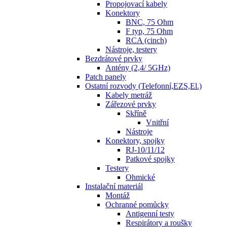
Propojovací kabely
Konektory
BNC, 75 Ohm
F typ, 75 Ohm
RCA (cinch)
Nástroje, testery
Bezdrátové prvky
Antény (2,4/ 5GHz)
Patch panely
Ostatní rozvody (Telefonní,EZS,El.)
Kabely metráž
Zářezové prvky
Skříně
Vnitřní
Nástroje
Konektory, spojky
RJ-10/11/12
Patkové spojky
Testery
Ohmické
Instalační materiál
Montáž
Ochranné pomůcky
Antigenní testy
Respirátory a roušky