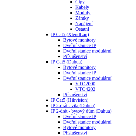
Čipy
Kabely
Moduly
Zámky
Napájení
Ostatní
IP Cat5 (XtendLan)
Bytové monitory
Dveřní stanice IP
Dveřní stanice modulární
Příslušenství
IP Cat5 (Dahua)
Bytové monitory
Dveřní stanice IP
Dveřní stanice modulární
VTO2000
VTO4202
Příslušenství
IP Cat5 (Hikvision)
IP 2-drát - vila (Dahua)
IP 2-drát - bytový dům (Dahua)
Dveřní stanice IP
Dveřní stanice modulární
Bytové monitory
Příslušenství