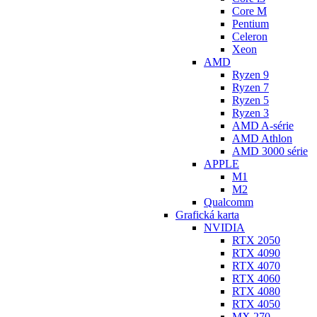
Core M
Pentium
Celeron
Xeon
AMD
Ryzen 9
Ryzen 7
Ryzen 5
Ryzen 3
AMD A-série
AMD Athlon
AMD 3000 série
APPLE
M1
M2
Qualcomm
Grafická karta
NVIDIA
RTX 2050
RTX 4090
RTX 4070
RTX 4060
RTX 4080
RTX 4050
MX 270