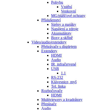
Pohybu
Vnitřní
Venkovní
MG/plášťové ochrany
Příslušenství
Sirény a majáky
Napájení a zdroje
Akumulátoty
Boxy a skříně
Video/audio/extendery
Přehrávače s displejem
Extendery
HDMI
Audio
IR, infračervené
USB
1.1
RS-232
Klávesnice, myš
Tel. linka
Rozbočovače
HDMI
Multiviewery a kvadrátory
Přepínače
Audio