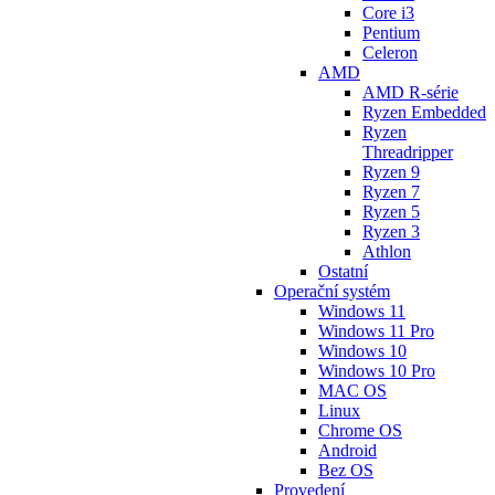
Core i3
Pentium
Celeron
AMD
AMD R-série
Ryzen Embedded
Ryzen
Threadripper
Ryzen 9
Ryzen 7
Ryzen 5
Ryzen 3
Athlon
Ostatní
Operační systém
Windows 11
Windows 11 Pro
Windows 10
Windows 10 Pro
MAC OS
Linux
Chrome OS
Android
Bez OS
Provedení