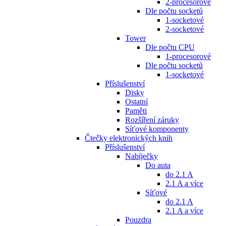
2-procesorové
Dle počtu socketů
1-socketové
2-socketové
Tower
Dle počtu CPU
1-procesorové
Dle počtu socketů
1-socketové
Příslušenství
Disky
Ostatní
Paměti
Rozšíření záruky
Síťové komponenty
Čtečky elektronických knih
Příslušenství
Nabíječky
Do auta
do 2.1 A
2.1 A a více
Síťové
do 2.1 A
2.1 A a více
Pouzdra