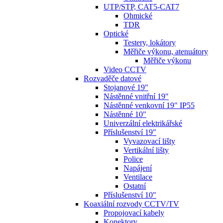
UTP/STP, CAT5-CAT7
Ohmické
TDR
Optické
Testery, lokátory
Měřiče výkonu, atenuátory
Měřiče výkonu
Video CCTV
Rozvaděče datové
Stojanové 19"
Nástěnné vnitřní 19"
Nástěnné venkovní 19" IP55
Nástěnné 10"
Univerzální elektrikářské
Příslušenství 19"
Vyvazovací lišty
Vertikální lišty
Police
Napájení
Ventilace
Ostatní
Příslušenství 10"
Koaxiální rozvody CCTV/TV
Propojovací kabely
Konektory