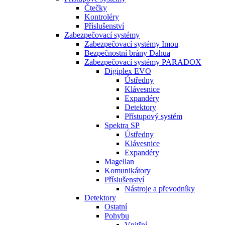
Čtečky
Kontroléry
Příslušenství
Zabezpečovací systémy
Zabezpečovací systémy Imou
Bezpečnostní brány Dahua
Zabezpečovací systémy PARADOX
Digiplex EVO
Ústředny
Klávesnice
Expandéry
Detektory
Přístupový systém
Spektra SP
Ústředny
Klávesnice
Expandéry
Magellan
Komunikátory
Příslušenství
Nástroje a převodníky
Detektory
Ostatní
Pohybu
Vnitřní