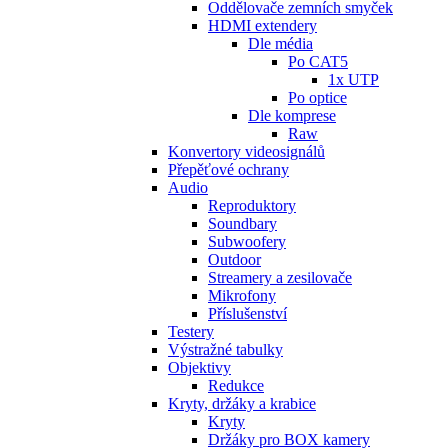
Oddělovače zemních smyček
HDMI extendery
Dle média
Po CAT5
1x UTP
Po optice
Dle komprese
Raw
Konvertory videosignálů
Přepěťové ochrany
Audio
Reproduktory
Soundbary
Subwoofery
Outdoor
Streamery a zesilovače
Mikrofony
Příslušenství
Testery
Výstražné tabulky
Objektivy
Redukce
Kryty, držáky a krabice
Kryty
Držáky pro BOX kamery