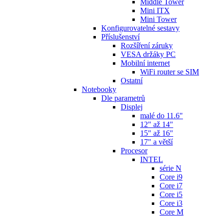
Middle Tower
Mini ITX
Mini Tower
Konfigurovatelné sestavy
Příslušenství
Rozšíření záruky
VESA držáky PC
Mobilní internet
WiFi router se SIM
Ostatní
Notebooky
Dle parametrů
Displej
malé do 11.6"
12" až 14"
15" až 16"
17" a větší
Procesor
INTEL
série N
Core i9
Core i7
Core i5
Core i3
Core M