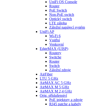
UniFi OS Console
Router
PoE Switch
Non-PoE switch
Optický switch
LTE záloha
Záložní napájecí systém
UniFi AP
Wi-Fi 6
Vnitřní
Venkovní
EdgeMAX (UISP)
Routery
Switche
Router
Switch
Záložní zdroje
AirFiber
LTU 5 GHz
AirMAX AC 5 GHz
AirMAX M 5 GHz
AirMAX M 2,4 GHz
Orig. příslušenství
PoE injektory a zdroje
RJ45 patche a kabely