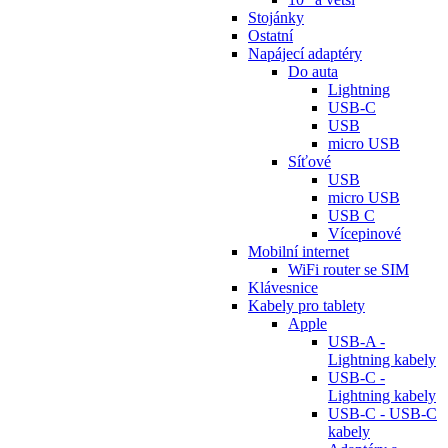
Stojánky
Ostatní
Napájecí adaptéry
Do auta
Lightning
USB-C
USB
micro USB
Síťové
USB
micro USB
USB C
Vícepinové
Mobilní internet
WiFi router se SIM
Klávesnice
Kabely pro tablety
Apple
USB-A -
Lightning kabely
USB-C -
Lightning kabely
USB-C - USB-C
kabely