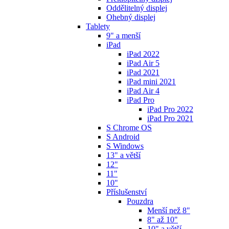
Oddělitelný displej
Ohebný displej
Tablety
9" a menší
iPad
iPad 2022
iPad Air 5
iPad 2021
iPad mini 2021
iPad Air 4
iPad Pro
iPad Pro 2022
iPad Pro 2021
S Chrome OS
S Android
S Windows
13" a větší
12"
11"
10"
Příslušenství
Pouzdra
Menší než 8"
8" až 10"
10" a větší