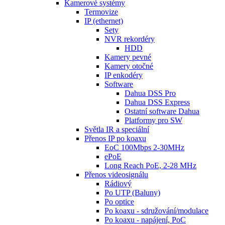
Kamerové systémy
Termovize
IP (ethernet)
Sety
NVR rekordéry
HDD
Kamery pevné
Kamery otočné
IP enkodéry
Software
Dahua DSS Pro
Dahua DSS Express
Ostatní software Dahua
Platformy pro SW
Světla IR a speciální
Přenos IP po koaxu
EoC 100Mbps 2-30MHz
ePoE
Long Reach PoE, 2-28 MHz
Přenos videosignálu
Rádiový
Po UTP (Baluny)
Po optice
Po koaxu - sdružování/modulace
Po koaxu - napájení, PoC