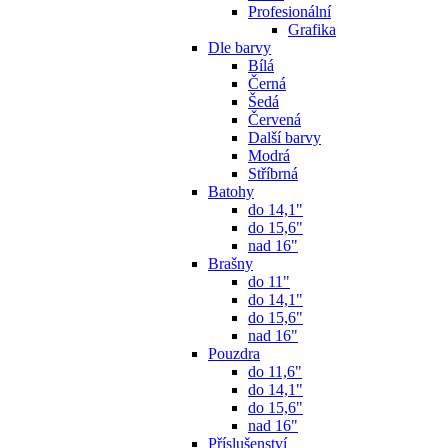
Profesionální
Grafika
Dle barvy
Bílá
Černá
Šedá
Červená
Další barvy
Modrá
Stříbrná
Batohy
do 14,1"
do 15,6"
nad 16"
Brašny
do 11"
do 14,1"
do 15,6"
nad 16"
Pouzdra
do 11,6"
do 14,1"
do 15,6"
nad 16"
Příslušenství