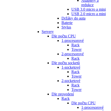
Adaptéry a
redukce
USB 3.0 micro a mini
USB 2.0 micro a mini
Držáky do auta
Baterie
Stylus
Servery
Dle počtu CPU
1-procesorové
Rack
Tower
2-procesorové
Rack
Dle počtu socketů
1-socketové
Rack
Tower
2-socketové
Rack
Tower
Dle provedení
Rack
Dle počtu CPU
1-procesorové