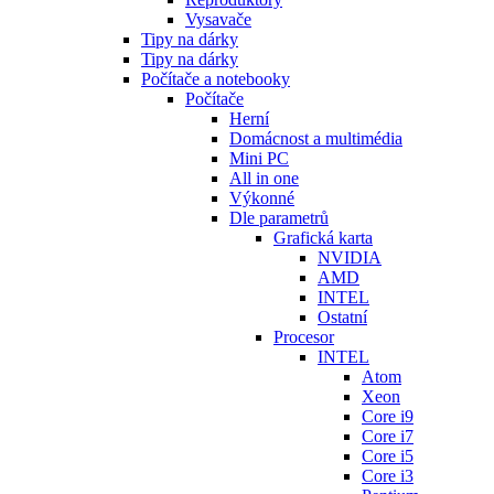
Vysavače
Tipy na dárky
Tipy na dárky
Počítače a notebooky
Počítače
Herní
Domácnost a multimédia
Mini PC
All in one
Výkonné
Dle parametrů
Grafická karta
NVIDIA
AMD
INTEL
Ostatní
Procesor
INTEL
Atom
Xeon
Core i9
Core i7
Core i5
Core i3