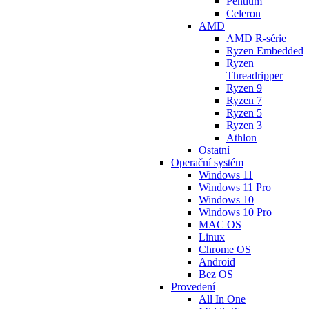
Pentium
Celeron
AMD
AMD R-série
Ryzen Embedded
Ryzen
Threadripper
Ryzen 9
Ryzen 7
Ryzen 5
Ryzen 3
Athlon
Ostatní
Operační systém
Windows 11
Windows 11 Pro
Windows 10
Windows 10 Pro
MAC OS
Linux
Chrome OS
Android
Bez OS
Provedení
All In One