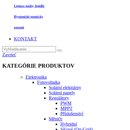
Lepiace pásky, lepidlá
Hygienické pomôcky
ostatné
KONTAKT
Zavrieť
KATEGÓRIE PRODUKTOV
Elektronika
Fotovoltaika
Solární elektrárny
Solární panely
Regulátory
PWM
MPPT
Příslušenství
Měniče
Hybridní
Síťové (On-Grid)