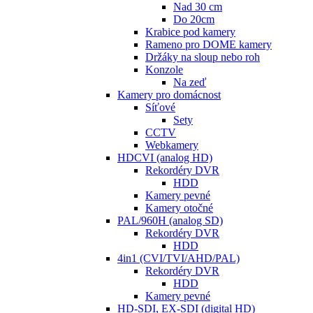
Nad 30 cm
Do 20cm
Krabice pod kamery
Rameno pro DOME kamery
Držáky na sloup nebo roh
Konzole
Na zeď
Kamery pro domácnost
Síťové
Sety
CCTV
Webkamery
HDCVI (analog HD)
Rekordéry DVR
HDD
Kamery pevné
Kamery otočné
PAL/960H (analog SD)
Rekordéry DVR
HDD
4in1 (CVI/TVI/AHD/PAL)
Rekordéry DVR
HDD
Kamery pevné
HD-SDI, EX-SDI (digital HD)