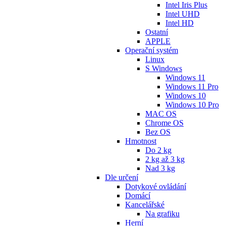
Intel Iris Plus
Intel UHD
Intel HD
Ostatní
APPLE
Operační systém
Linux
S Windows
Windows 11
Windows 11 Pro
Windows 10
Windows 10 Pro
MAC OS
Chrome OS
Bez OS
Hmotnost
Do 2 kg
2 kg až 3 kg
Nad 3 kg
Dle určení
Dotykové ovládání
Domácí
Kancelářské
Na grafiku
Herní