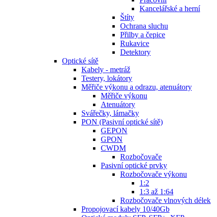
Kancelářské a herní
Štíty
Ochrana sluchu
Přilby a čepice
Rukavice
Detektory
Optické sítě
Kabely - metráž
Testery, lokátory
Měřiče výkonu a odrazu, atenuátory
Měřiče výkonu
Atenuátory
Svářečky, lámačky
PON (Pasivní optické sítě)
GEPON
GPON
CWDM
Rozbočovače
Pasivní optické prvky
Rozbočovače výkonu
1:2
1:3 až 1:64
Rozbočovače vlnových délek
Propojovací kabely 10/40Gb