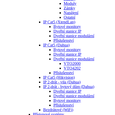
Moduly
Zámky
Napájení
Ostatní
IP Cat5 (XtendLan)
Bytové monitory
Dveřní stanice IP
Dveřní stanice modulární
Příslušenství
IP Cat5 (Dahua)
Bytové monitory
Dveřní stanice IP
Dveřní stanice modulární
VTO2000
VTO4202
Příslušenství
IP Cat5 (Hikvision)
IP 2-drát - vila (Dahua)
IP 2-drát - bytový dům (Dahua)
Dveřní stanice IP
Dveřní stanice modulární
Bytové monitory
Příslušenství
Bezdrátové (WiFi)
Přístupové systémy