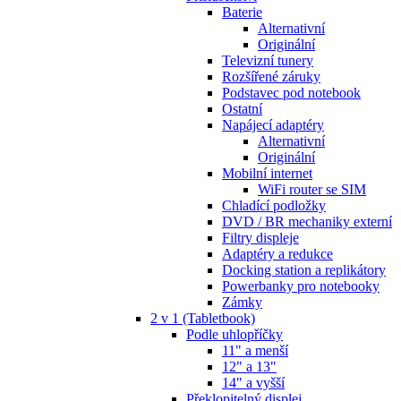
Baterie
Alternativní
Originální
Televizní tunery
Rozšířené záruky
Podstavec pod notebook
Ostatní
Napájecí adaptéry
Alternativní
Originální
Mobilní internet
WiFi router se SIM
Chladící podložky
DVD / BR mechaniky externí
Filtry displeje
Adaptéry a redukce
Docking station a replikátory
Powerbanky pro notebooky
Zámky
2 v 1 (Tabletbook)
Podle uhlopříčky
11" a menší
12" a 13"
14" a vyšší
Překlopitelný displej