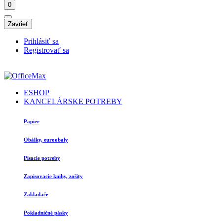
0
Zavrieť
Prihlásiť sa
Registrovať sa
ESHOP
KANCELÁRSKE POTREBY
Papier
Obálky, euroobaly
Písacie potreby
Zapisovacie knihy, zošity
Zakladače
Pokladničné pásky