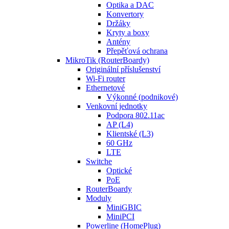
Optika a DAC
Konvertory
Držáky
Kryty a boxy
Antény
Přepěťová ochrana
MikroTik (RouterBoardy)
Originální příslušenství
Wi-Fi router
Ethernetové
Výkonné (podnikové)
Venkovní jednotky
Podpora 802.11ac
AP (L4)
Klientské (L3)
60 GHz
LTE
Switche
Optické
PoE
RouterBoardy
Moduly
MiniGBIC
MiniPCI
Powerline (HomePlug)