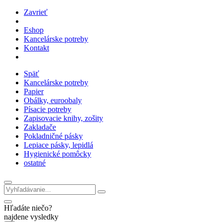
Zavrieť
Eshop
Kancelárske potreby
Kontakt
Späť
Kancelárske potreby
Papier
Obálky, euroobaly
Písacie potreby
Zapisovacie knihy, zošity
Zakladače
Pokladničné pásky
Lepiace pásky, lepidlá
Hygienické pomôcky
ostatné
Hľadáte niečo?
najdene vysledky