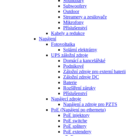
Soundbary
Subwoofery
Outdoor
Streamery a zesilovače
Mikrofony
Příslušenství
Kabely a redukce
Napájení
Fotovoltaika
Solární elektrárny
UPS záložní zdroje
Domácí a kancelářské
Podnikové
Záložní zdroje pro externí baterii
Záložní zdroje DC
Baterie
Rozšíření záruky
Příslušenství
Napájecí zdroje
Napájení a zdroje pro PZTS
PoE (Napájení po ethernetu)
PoE injektory
PoE switche
PoE splitery
PoE extendery