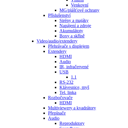
Venkovní
MG/plášťové ochrany
Příslušenství
Sirény a majáky
Napájení a zdroje
Akumulátoty
Boxy a skříně
Video/audio/extendery
Přehrávače s displejem
Extendery
HDMI
Audio
IR, infračervené
USB
1.1
RS-232
Klávesnice, myš
Tel. linka
Rozbočovače
HDMI
Multiviewery a kvadrátory
Přepínače
Audio
Reproduktory