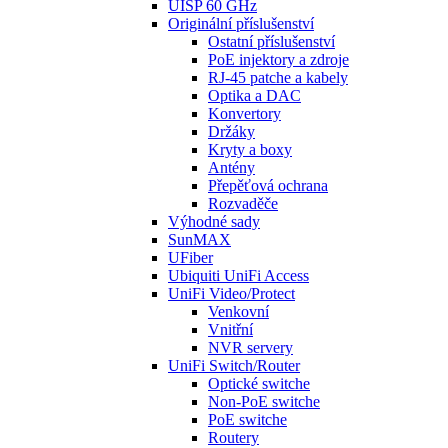
UISP 60 GHz
Originální příslušenství
Ostatní příslušenství
PoE injektory a zdroje
RJ-45 patche a kabely
Optika a DAC
Konvertory
Držáky
Kryty a boxy
Antény
Přepěťová ochrana
Rozvaděče
Výhodné sady
SunMAX
UFiber
Ubiquiti UniFi Access
UniFi Video/Protect
Venkovní
Vnitřní
NVR servery
UniFi Switch/Router
Optické switche
Non-PoE switche
PoE switche
Routery