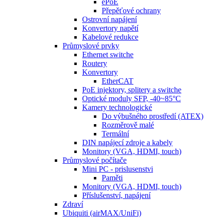
ePoE
Přepěťové ochrany
Ostrovní napájení
Konvertory napětí
Kabelové redukce
Průmyslové prvky
Ethernet switche
Routery
Konvertory
EtherCAT
PoE injektory, splitery a switche
Optické moduly SFP, -40~85°C
Kamery technologické
Do výbušného prostředí (ATEX)
Rozměrově malé
Termální
DIN napájecí zdroje a kabely
Monitory (VGA, HDMI, touch)
Průmyslové počítače
Mini PC - prislusenstvi
Paměti
Monitory (VGA, HDMI, touch)
Příslušenství, napájení
Zdraví
Ubiquiti (airMAX/UniFi)