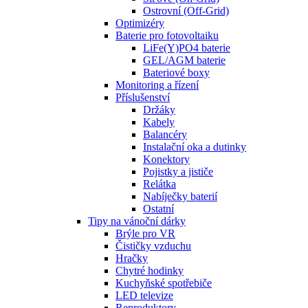
Ostrovní (Off-Grid)
Optimizéry
Baterie pro fotovoltaiku
LiFe(Y)PO4 baterie
GEL/AGM baterie
Bateriové boxy
Monitoring a řízení
Příslušenství
Držáky
Kabely
Balancéry
Instalační oka a dutinky
Konektory
Pojistky a jističe
Relátka
Nabíječky baterií
Ostatní
Tipy na vánoční dárky
Brýle pro VR
Čističky vzduchu
Hračky
Chytré hodinky
Kuchyňské spotřebiče
LED televize
Reproduktory