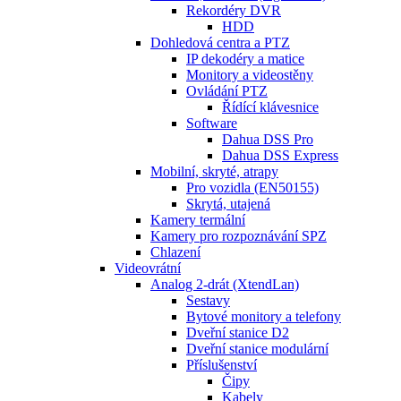
Rekordéry DVR
HDD
Dohledová centra a PTZ
IP dekodéry a matice
Monitory a videostěny
Ovládání PTZ
Řídící klávesnice
Software
Dahua DSS Pro
Dahua DSS Express
Mobilní, skryté, atrapy
Pro vozidla (EN50155)
Skrytá, utajená
Kamery termální
Kamery pro rozpoznávání SPZ
Chlazení
Videovrátní
Analog 2-drát (XtendLan)
Sestavy
Bytové monitory a telefony
Dveřní stanice D2
Dveřní stanice modulární
Příslušenství
Čipy
Kabely