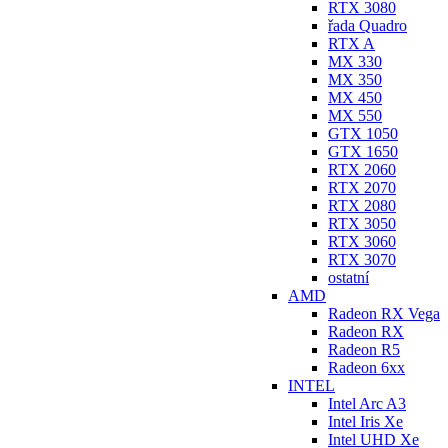
RTX 3080
řada Quadro
RTX A
MX 330
MX 350
MX 450
MX 550
GTX 1050
GTX 1650
RTX 2060
RTX 2070
RTX 2080
RTX 3050
RTX 3060
RTX 3070
ostatní
AMD
Radeon RX Vega
Radeon RX
Radeon R5
Radeon 6xx
INTEL
Intel Arc A3
Intel Iris Xe
Intel UHD Xe