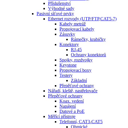
Příslušenství
Výhodné sady
Pasivní síťové prvky
Ethernet rozvody (UTP/FTP,CAT5-7)
Kabely metráž
Propojovací kabely
Zásuvky
Rámečky, krabičky
Konektory
RJ-45
Ochrany konektorů
Spojky, rozdvojky
Keystone
Propojovací boxy
Testery
Základní
Přepěťové ochrany
Nářadí, kleště, nastřelovače
Přepěťové ochrany
Koax. vedení
Napájení
Datové a PoE
Měřící přístroje
Telefonní, CAT3-CAT5
Ohmické