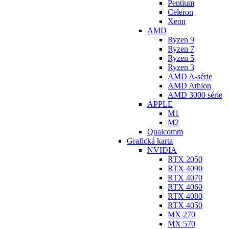
Pentium
Celeron
Xeon
AMD
Ryzen 9
Ryzen 7
Ryzen 5
Ryzen 3
AMD A-série
AMD Athlon
AMD 3000 série
APPLE
M1
M2
Qualcomm
Grafická karta
NVIDIA
RTX 2050
RTX 4090
RTX 4070
RTX 4060
RTX 4080
RTX 4050
MX 270
MX 570