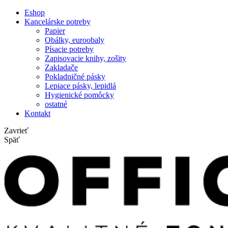
Eshop
Kancelárske potreby
Papier
Obálky, euroobaly
Písacie potreby
Zapisovacie knihy, zošity
Zakladače
Pokladničné pásky
Lepiace pásky, lepidlá
Hygienické pomôcky
ostatné
Kontakt
Zavrieť
Späť