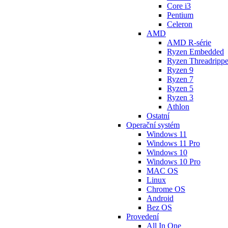
Core i3
Pentium
Celeron
AMD
AMD R-série
Ryzen Embedded
Ryzen Threadrippe
Ryzen 9
Ryzen 7
Ryzen 5
Ryzen 3
Athlon
Ostatní
Operační systém
Windows 11
Windows 11 Pro
Windows 10
Windows 10 Pro
MAC OS
Linux
Chrome OS
Android
Bez OS
Provedení
All In One