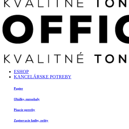
ESHOP
KANCELÁRSKE POTREBY
Papier
Obálky, euroobaly
Písacie potreby
Zapisovacie knihy, zošity