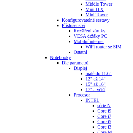
Middle Tower
Mini ITX
Mini Tower
Konfigurovatelné sestavy
Příslušenství
Rozšíření záruky
VESA držáky PC
Mobilní internet
WiFi router se SIM
Ostatní
Notebooky
Dle parametrů
Displej
malé do 11.6"
12" až 14"
15" až 16"
17" a větší
Procesor
INTEL
série N
Core i9
Core i7
Core i5
Core i3
Core M