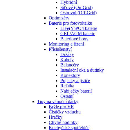
Hybridní
Síťové (On-Grid)
Ostrovní (Off-Grid)
Optimizéry
Baterie pro fotovoltaiku
LiFe(Y)PO4 baterie
GEL/AGM baterie
Bateriové boxy
Monitoring a řízení
Příslušenství
Držáky
Kabely
Balancéry
Instalační oka a dutinky
Konektory
Pojistky a jističe
Relátka
Nabíječky baterií
Ostatní
Tipy na vánoční dárky
Brýle pro VR
Čističky vzduchu
Hračky
Chytré hodinky
Kuchyňské spotřebiče