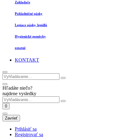
Zakladače
Pokladničné pásky
Lepiace pásky, lepidlá
Hygienické pomôcky
ostatné
KONTAKT
Hľadáte niečo?
najdene vysledky
0
Zavrieť
Prihlásiť sa
Registrovať sa