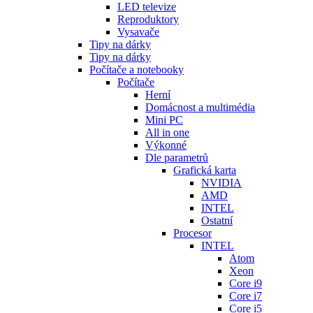
LED televize
Reproduktory
Vysavače
Tipy na dárky
Tipy na dárky
Počítače a notebooky
Počítače
Herní
Domácnost a multimédia
Mini PC
All in one
Výkonné
Dle parametrů
Grafická karta
NVIDIA
AMD
INTEL
Ostatní
Procesor
INTEL
Atom
Xeon
Core i9
Core i7
Core i5