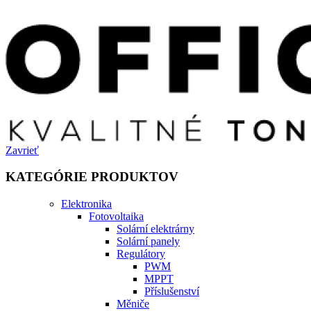
Zavrieť
KATEGÓRIE PRODUKTOV
Elektronika
Fotovoltaika
Solární elektrárny
Solární panely
Regulátory
PWM
MPPT
Příslušenství
Měniče