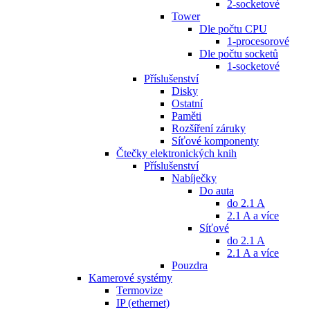
2-socketové
Tower
Dle počtu CPU
1-procesorové
Dle počtu socketů
1-socketové
Příslušenství
Disky
Ostatní
Paměti
Rozšíření záruky
Síťové komponenty
Čtečky elektronických knih
Příslušenství
Nabíječky
Do auta
do 2.1 A
2.1 A a více
Síťové
do 2.1 A
2.1 A a více
Pouzdra
Kamerové systémy
Termovize
IP (ethernet)