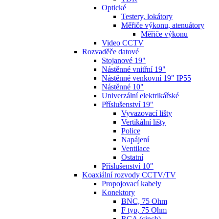
Optické
Testery, lokátory
Měřiče výkonu, atenuátory
Měřiče výkonu
Video CCTV
Rozvaděče datové
Stojanové 19"
Nástěnné vnitřní 19"
Nástěnné venkovní 19" IP55
Nástěnné 10"
Univerzální elektrikářské
Příslušenství 19"
Vyvazovací lišty
Vertikální lišty
Police
Napájení
Ventilace
Ostatní
Příslušenství 10"
Koaxiální rozvody CCTV/TV
Propojovací kabely
Konektory
BNC, 75 Ohm
F typ, 75 Ohm
RCA (cinch)