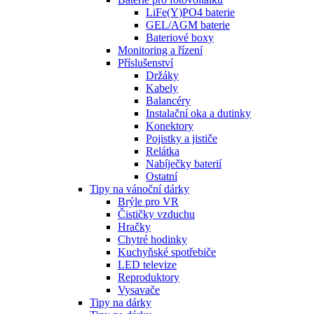
LiFe(Y)PO4 baterie
GEL/AGM baterie
Bateriové boxy
Monitoring a řízení
Příslušenství
Držáky
Kabely
Balancéry
Instalační oka a dutinky
Konektory
Pojistky a jističe
Relátka
Nabíječky baterií
Ostatní
Tipy na vánoční dárky
Brýle pro VR
Čističky vzduchu
Hračky
Chytré hodinky
Kuchyňské spotřebiče
LED televize
Reproduktory
Vysavače
Tipy na dárky