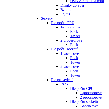
USB 2.0 micro a mini
Držáky do auta
Baterie
Stylus
Servery
Dle počtu CPU
1-procesorové
Rack
Tower
2-procesorové
Rack
Dle počtu socketů
1-socketové
Rack
Tower
2-socketové
Rack
Tower
Dle provedení
Rack
Dle počtu CPU
1-procesorové
2-procesorové
Dle počtu socketů
1-socketové