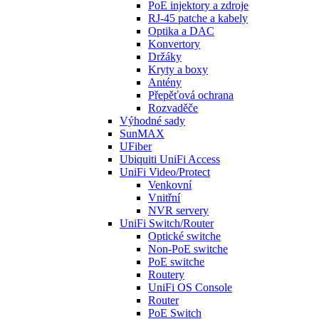
PoE injektory a zdroje
RJ-45 patche a kabely
Optika a DAC
Konvertory
Držáky
Kryty a boxy
Antény
Přepěťová ochrana
Rozvaděče
Výhodné sady
SunMAX
UFiber
Ubiquiti UniFi Access
UniFi Video/Protect
Venkovní
Vnitřní
NVR servery
UniFi Switch/Router
Optické switche
Non-PoE switche
PoE switche
Routery
UniFi OS Console
Router
PoE Switch