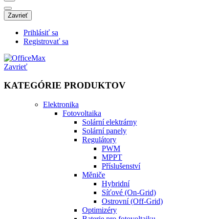
Zavrieť
Prihlásiť sa
Registrovať sa
Zavrieť
KATEGÓRIE PRODUKTOV
Elektronika
Fotovoltaika
Solární elektrárny
Solární panely
Regulátory
PWM
MPPT
Příslušenství
Měniče
Hybridní
Síťové (On-Grid)
Ostrovní (Off-Grid)
Optimizéry
Baterie pro fotovoltaiku