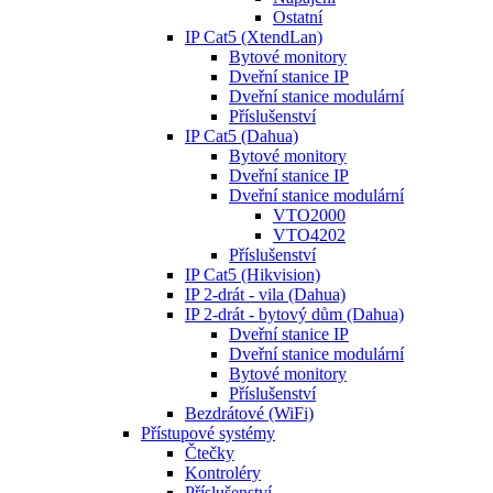
Ostatní
IP Cat5 (XtendLan)
Bytové monitory
Dveřní stanice IP
Dveřní stanice modulární
Příslušenství
IP Cat5 (Dahua)
Bytové monitory
Dveřní stanice IP
Dveřní stanice modulární
VTO2000
VTO4202
Příslušenství
IP Cat5 (Hikvision)
IP 2-drát - vila (Dahua)
IP 2-drát - bytový dům (Dahua)
Dveřní stanice IP
Dveřní stanice modulární
Bytové monitory
Příslušenství
Bezdrátové (WiFi)
Přístupové systémy
Čtečky
Kontroléry
Příslušenství