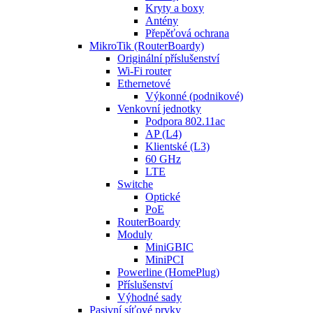
Kryty a boxy
Antény
Přepěťová ochrana
MikroTik (RouterBoardy)
Originální příslušenství
Wi-Fi router
Ethernetové
Výkonné (podnikové)
Venkovní jednotky
Podpora 802.11ac
AP (L4)
Klientské (L3)
60 GHz
LTE
Switche
Optické
PoE
RouterBoardy
Moduly
MiniGBIC
MiniPCI
Powerline (HomePlug)
Příslušenství
Výhodné sady
Pasivní síťové prvky