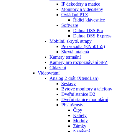
IP dekodéry a matice
Monitory a videostěny
Ovládání PTZ
Řídící klávesnice
Software
Dahua DSS Pro
Dahua DSS Express
Mobilní, skryté, atrapy
Pro vozidla (EN50155)
Skrytá, utajená
Kamery termální
Kamery pro rozpoznávání SPZ
Chlazení
Videovrátní
Analog 2-drát (XtendLan)
Sestavy
Bytové monitory a telefony
Dveřní stanice D2
Dveřní stanice modulární
Příslušenství
Čipy
Kabely
Moduly
Zámky
Napájení