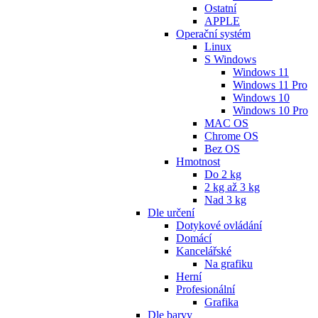
Ostatní
APPLE
Operační systém
Linux
S Windows
Windows 11
Windows 11 Pro
Windows 10
Windows 10 Pro
MAC OS
Chrome OS
Bez OS
Hmotnost
Do 2 kg
2 kg až 3 kg
Nad 3 kg
Dle určení
Dotykové ovládání
Domácí
Kancelářské
Na grafiku
Herní
Profesionální
Grafika
Dle barvy