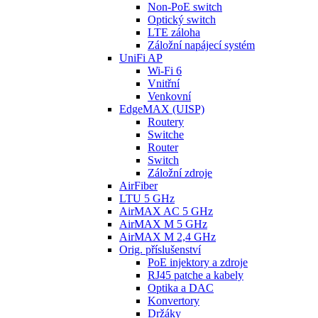
Non-PoE switch
Optický switch
LTE záloha
Záložní napájecí systém
UniFi AP
Wi-Fi 6
Vnitřní
Venkovní
EdgeMAX (UISP)
Routery
Switche
Router
Switch
Záložní zdroje
AirFiber
LTU 5 GHz
AirMAX AC 5 GHz
AirMAX M 5 GHz
AirMAX M 2,4 GHz
Orig. příslušenství
PoE injektory a zdroje
RJ45 patche a kabely
Optika a DAC
Konvertory
Držáky