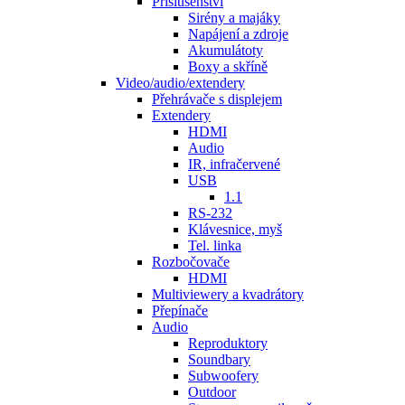
Příslušenství
Sirény a majáky
Napájení a zdroje
Akumulátoty
Boxy a skříně
Video/audio/extendery
Přehrávače s displejem
Extendery
HDMI
Audio
IR, infračervené
USB
1.1
RS-232
Klávesnice, myš
Tel. linka
Rozbočovače
HDMI
Multiviewery a kvadrátory
Přepínače
Audio
Reproduktory
Soundbary
Subwoofery
Outdoor