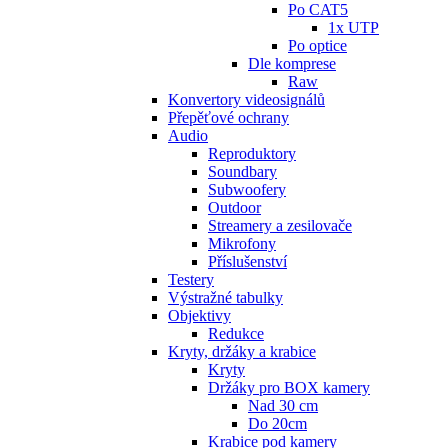
Po CAT5
1x UTP
Po optice
Dle komprese
Raw
Konvertory videosignálů
Přepěťové ochrany
Audio
Reproduktory
Soundbary
Subwoofery
Outdoor
Streamery a zesilovače
Mikrofony
Příslušenství
Testery
Výstražné tabulky
Objektivy
Redukce
Kryty, držáky a krabice
Kryty
Držáky pro BOX kamery
Nad 30 cm
Do 20cm
Krabice pod kamery