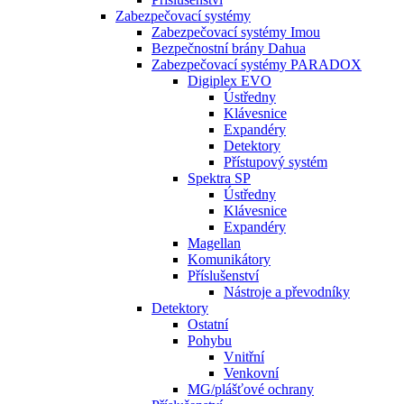
Zabezpečovací systémy
Zabezpečovací systémy Imou
Bezpečnostní brány Dahua
Zabezpečovací systémy PARADOX
Digiplex EVO
Ústředny
Klávesnice
Expandéry
Detektory
Přístupový systém
Spektra SP
Ústředny
Klávesnice
Expandéry
Magellan
Komunikátory
Příslušenství
Nástroje a převodníky
Detektory
Ostatní
Pohybu
Vnitřní
Venkovní
MG/plášťové ochrany