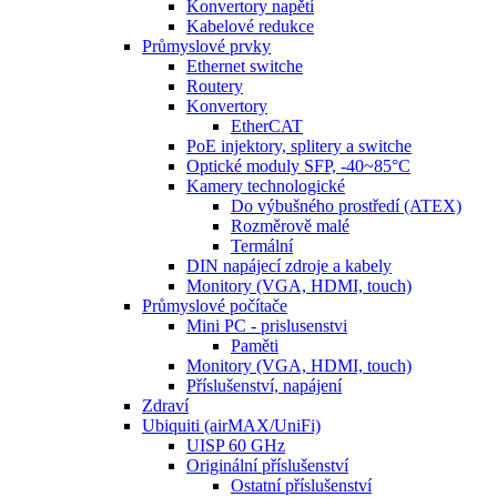
Konvertory napětí
Kabelové redukce
Průmyslové prvky
Ethernet switche
Routery
Konvertory
EtherCAT
PoE injektory, splitery a switche
Optické moduly SFP, -40~85°C
Kamery technologické
Do výbušného prostředí (ATEX)
Rozměrově malé
Termální
DIN napájecí zdroje a kabely
Monitory (VGA, HDMI, touch)
Průmyslové počítače
Mini PC - prislusenstvi
Paměti
Monitory (VGA, HDMI, touch)
Příslušenství, napájení
Zdraví
Ubiquiti (airMAX/UniFi)
UISP 60 GHz
Originální příslušenství
Ostatní příslušenství