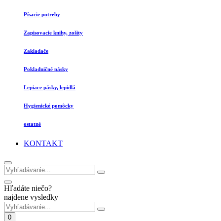
Písacie potreby
Zapisovacie knihy, zošity
Zakladače
Pokladničné pásky
Lepiace pásky, lepidlá
Hygienické pomôcky
ostatné
KONTAKT
Hľadáte niečo?
najdene vysledky
0