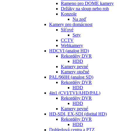
Rameno pro DOME kamery
Držáky na sloup nebo roh
Konzole
Na zeď
Kamery pro domácnost
Síťové
Sety
CCTV
Webkamery
HDCVI (analog HD)
Rekordéry DVR
HDD
Kamery pevné
Kamery otočné
PAL/960H (analog SD)
Rekordéry DVR
HDD
4in1 (CVI/TVI/AHD/PAL)
Rekordéry DVR
HDD
Kamery pevné
HD-SDI, EX-SDI (digital HD)
Rekordéry DVR
HDD
Dohledová centra a PTZ