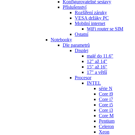
Konfigurovatelné sestavy
Příslušenství
Rozšíření záruky
VESA držáky PC
Mobilní internet
WiFi router se SIM
Ostatní
Notebooky
Dle parametrů
Displej
malé do 11.6"
12" až 14"
15" až 16"
17" a větší
Procesor
INTEL
série N
Core i9
Core i7
Core i5
Core i3
Core M
Pentium
Celeron
Xeon