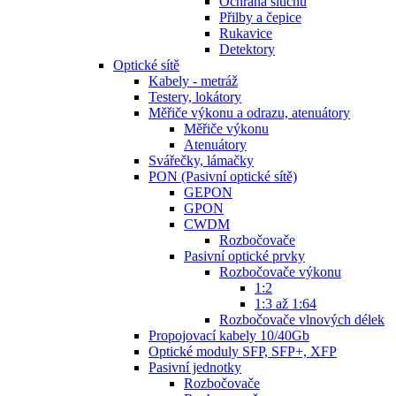
Ochrana sluchu
Přilby a čepice
Rukavice
Detektory
Optické sítě
Kabely - metráž
Testery, lokátory
Měřiče výkonu a odrazu, atenuátory
Měřiče výkonu
Atenuátory
Svářečky, lámačky
PON (Pasivní optické sítě)
GEPON
GPON
CWDM
Rozbočovače
Pasivní optické prvky
Rozbočovače výkonu
1:2
1:3 až 1:64
Rozbočovače vlnových délek
Propojovací kabely 10/40Gb
Optické moduly SFP, SFP+, XFP
Pasivní jednotky
Rozbočovače