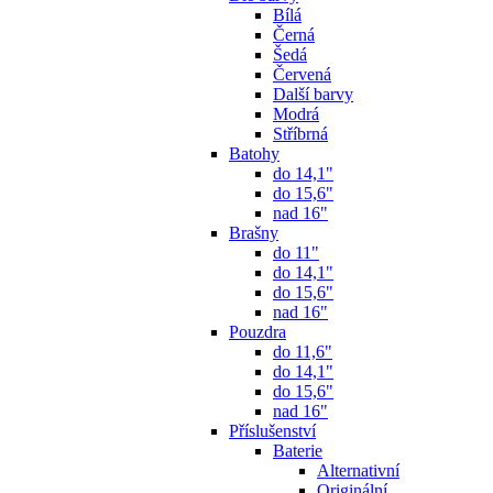
Bílá
Černá
Šedá
Červená
Další barvy
Modrá
Stříbrná
Batohy
do 14,1"
do 15,6"
nad 16"
Brašny
do 11"
do 14,1"
do 15,6"
nad 16"
Pouzdra
do 11,6"
do 14,1"
do 15,6"
nad 16"
Příslušenství
Baterie
Alternativní
Originální