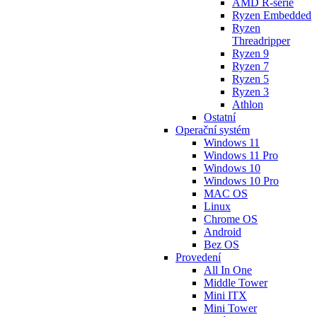
AMD R-série
Ryzen Embedded
Ryzen
Threadripper
Ryzen 9
Ryzen 7
Ryzen 5
Ryzen 3
Athlon
Ostatní
Operační systém
Windows 11
Windows 11 Pro
Windows 10
Windows 10 Pro
MAC OS
Linux
Chrome OS
Android
Bez OS
Provedení
All In One
Middle Tower
Mini ITX
Mini Tower