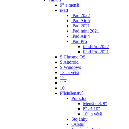
9" a menší
iPad
iPad 2022
iPad Air 5
iPad 2021
iPad mini 2021
iPad Air 4
iPad Pro
iPad Pro 2022
iPad Pro 2021
S Chrome OS
S Android
S Windows
13" a větší
12"
11"
10"
Příslušenství
Pouzdra
Menší než 8"
8" až 10"
10" a větší
Stojánky
Ostatní