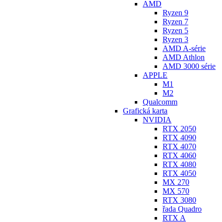
AMD
Ryzen 9
Ryzen 7
Ryzen 5
Ryzen 3
AMD A-série
AMD Athlon
AMD 3000 série
APPLE
M1
M2
Qualcomm
Grafická karta
NVIDIA
RTX 2050
RTX 4090
RTX 4070
RTX 4060
RTX 4080
RTX 4050
MX 270
MX 570
RTX 3080
řada Quadro
RTX A