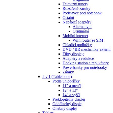
Televizní tunery
Rozšířené záruky
Podstavec pod notebook
Ostatní
Napájecí adaptéry
Alternativní
Originální
Mobilní internet
WiFi router se SIM
Chladící podložky
DVD / BR mechaniky externí
Filtry displeje
Adaptéry a redukce
Docking station a replikátory
Powerbanky pro notebooky
Zámky
2 v 1 (Tabletbook)
Podle uhlopříčky
11" a menší
12" a 13"
14" a vyšší
Překlopitelný displej
Oddělitelný displej
Ohebný displej
Tablety