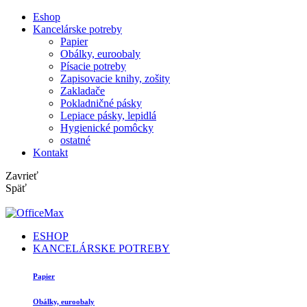
Eshop
Kancelárske potreby
Papier
Obálky, euroobaly
Písacie potreby
Zapisovacie knihy, zošity
Zakladače
Pokladničné pásky
Lepiace pásky, lepidlá
Hygienické pomôcky
ostatné
Kontakt
Zavrieť
Späť
ESHOP
KANCELÁRSKE POTREBY
Papier
Obálky, euroobaly