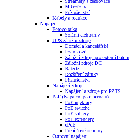
Streamery a zesilovače
Mikrofony
Příslušenství
Kabely a redukce
Napájení
Fotovoltaika
Solární elektrárny
UPS záložní zdroje
Domácí a kancelářské
Podnikové
Záložní zdroje pro externí baterii
Záložní zdroje DC
Baterie
Rozšíření záruky
Příslušenství
Napájecí zdroje
Napájení a zdroje pro PZTS
PoE (Napájení po ethernetu)
PoE injektory
PoE switche
PoE splitery
PoE extendery
ePoE
Přepěťové ochrany
Ostrovní napájení