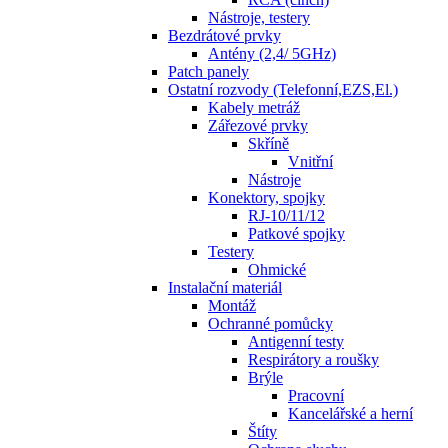
Nástroje, testery
Bezdrátové prvky
Antény (2,4/ 5GHz)
Patch panely
Ostatní rozvody (Telefonní,EZS,El.)
Kabely metráž
Zářezové prvky
Skříně
Vnitřní
Nástroje
Konektory, spojky
RJ-10/11/12
Patkové spojky
Testery
Ohmické
Instalační materiál
Montáž
Ochranné pomůcky
Antigenní testy
Respirátory a roušky
Brýle
Pracovní
Kancelářské a herní
Štíty