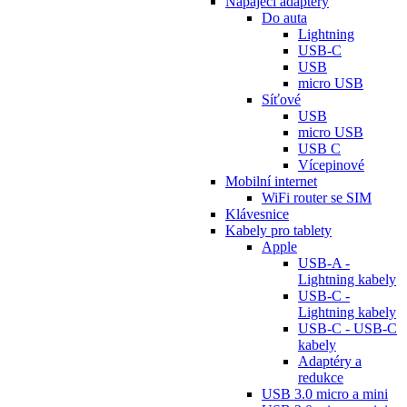
Napájecí adaptéry
Do auta
Lightning
USB-C
USB
micro USB
Síťové
USB
micro USB
USB C
Vícepinové
Mobilní internet
WiFi router se SIM
Klávesnice
Kabely pro tablety
Apple
USB-A -
Lightning kabely
USB-C -
Lightning kabely
USB-C - USB-C
kabely
Adaptéry a
redukce
USB 3.0 micro a mini