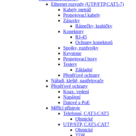
Ethernet rozvody (UTP/FTP,CAT5-7)
Kabely metráž
Propojovací kabely
Zásuvky
Rámečky, krabičky
Konektory
RJ-45
Ochrany konektorů
Spojky, rozdvojky
Keystone
Propojovací boxy
Testery
Základní
Přepěťové ochrany
Nářadí, kleště, nastřelovače
Přepěťové ochrany
Koax. vedení
Napájení
Datové a PoE
Měřící přístroje
Telefonní, CAT3-CAT5
Ohmické
UTP/STP, CAT5-CAT7
Ohmické
TDR