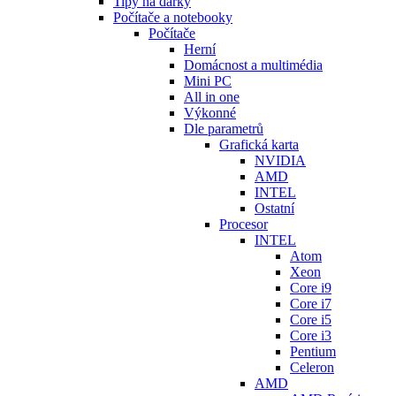
Tipy na dárky
Počítače a notebooky
Počítače
Herní
Domácnost a multimédia
Mini PC
All in one
Výkonné
Dle parametrů
Grafická karta
NVIDIA
AMD
INTEL
Ostatní
Procesor
INTEL
Atom
Xeon
Core i9
Core i7
Core i5
Core i3
Pentium
Celeron
AMD