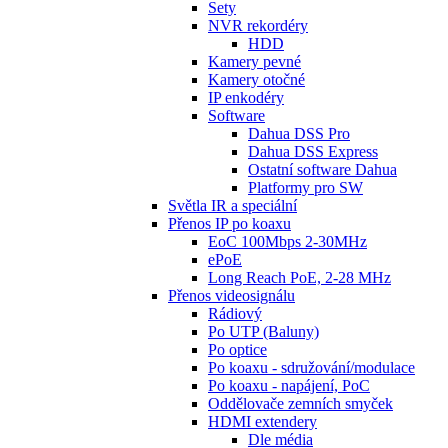
Sety
NVR rekordéry
HDD
Kamery pevné
Kamery otočné
IP enkodéry
Software
Dahua DSS Pro
Dahua DSS Express
Ostatní software Dahua
Platformy pro SW
Světla IR a speciální
Přenos IP po koaxu
EoC 100Mbps 2-30MHz
ePoE
Long Reach PoE, 2-28 MHz
Přenos videosignálu
Rádiový
Po UTP (Baluny)
Po optice
Po koaxu - sdružování/modulace
Po koaxu - napájení, PoC
Oddělovače zemních smyček
HDMI extendery
Dle média