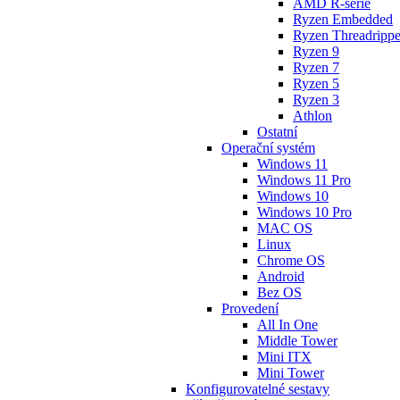
AMD R-série
Ryzen Embedded
Ryzen Threadrippe
Ryzen 9
Ryzen 7
Ryzen 5
Ryzen 3
Athlon
Ostatní
Operační systém
Windows 11
Windows 11 Pro
Windows 10
Windows 10 Pro
MAC OS
Linux
Chrome OS
Android
Bez OS
Provedení
All In One
Middle Tower
Mini ITX
Mini Tower
Konfigurovatelné sestavy