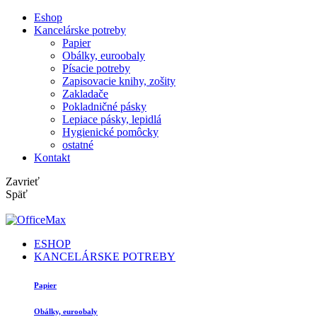
Eshop
Kancelárske potreby
Papier
Obálky, euroobaly
Písacie potreby
Zapisovacie knihy, zošity
Zakladače
Pokladničné pásky
Lepiace pásky, lepidlá
Hygienické pomôcky
ostatné
Kontakt
Zavrieť
Späť
ESHOP
KANCELÁRSKE POTREBY
Papier
Obálky, euroobaly