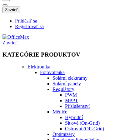
Zavrieť
Prihlásiť sa
Registrovať sa
Zavrieť
KATEGÓRIE PRODUKTOV
Elektronika
Fotovoltaika
Solární elektrárny
Solární panely
Regulátory
PWM
MPPT
Příslušenství
Měniče
Hybridní
Síťové (On-Grid)
Ostrovní (Off-Grid)
Optimizéry
Baterie pro fotovoltaiku