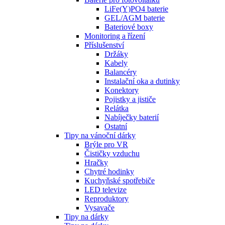
LiFe(Y)PO4 baterie
GEL/AGM baterie
Bateriové boxy
Monitoring a řízení
Příslušenství
Držáky
Kabely
Balancéry
Instalační oka a dutinky
Konektory
Pojistky a jističe
Relátka
Nabíječky baterií
Ostatní
Tipy na vánoční dárky
Brýle pro VR
Čističky vzduchu
Hračky
Chytré hodinky
Kuchyňské spotřebiče
LED televize
Reproduktory
Vysavače
Tipy na dárky