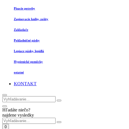
Písacie potreby
Zapisovacie knihy, zošity
Zakladače
Pokladničné pásky
Lepiace pásky, lepidlá
Hygienické pomôcky
ostatné
KONTAKT
Hľadáte niečo?
najdene vysledky
0