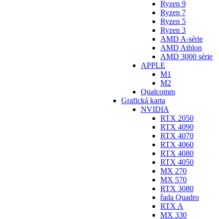
Ryzen 9
Ryzen 7
Ryzen 5
Ryzen 3
AMD A-série
AMD Athlon
AMD 3000 série
APPLE
M1
M2
Qualcomm
Grafická karta
NVIDIA
RTX 2050
RTX 4090
RTX 4070
RTX 4060
RTX 4080
RTX 4050
MX 270
MX 570
RTX 3080
řada Quadro
RTX A
MX 330