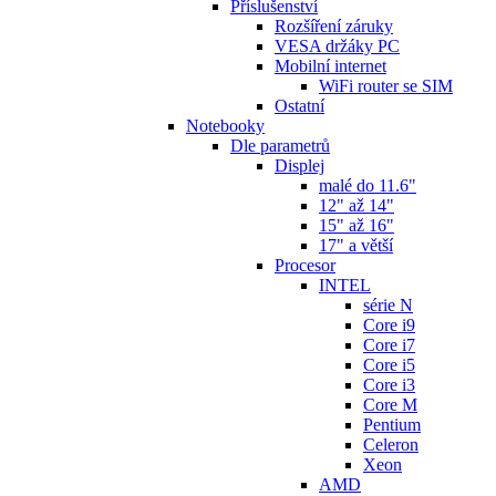
Příslušenství
Rozšíření záruky
VESA držáky PC
Mobilní internet
WiFi router se SIM
Ostatní
Notebooky
Dle parametrů
Displej
malé do 11.6"
12" až 14"
15" až 16"
17" a větší
Procesor
INTEL
série N
Core i9
Core i7
Core i5
Core i3
Core M
Pentium
Celeron
Xeon
AMD