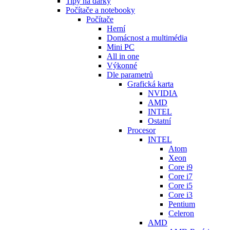
Tipy na dárky
Počítače a notebooky
Počítače
Herní
Domácnost a multimédia
Mini PC
All in one
Výkonné
Dle parametrů
Grafická karta
NVIDIA
AMD
INTEL
Ostatní
Procesor
INTEL
Atom
Xeon
Core i9
Core i7
Core i5
Core i3
Pentium
Celeron
AMD