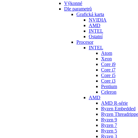
Výkonné
Dle parametrů
Grafická karta
NVIDIA
AMD
INTEL
Ostatní
Procesor
INTEL
Atom
Xeon
Core i9
Core i7
Core i5
Core i3
Pentium
Celeron
AMD
AMD R-série
Ryzen Embedded
Ryzen Threadrippe
Ryzen 9
Ryzen 7
Ryzen 5
Ryzen 3