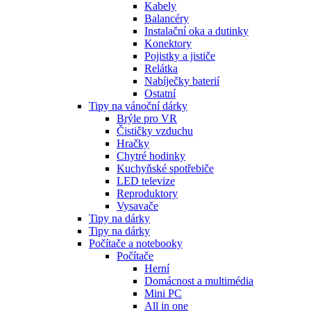
Kabely
Balancéry
Instalační oka a dutinky
Konektory
Pojistky a jističe
Relátka
Nabíječky baterií
Ostatní
Tipy na vánoční dárky
Brýle pro VR
Čističky vzduchu
Hračky
Chytré hodinky
Kuchyňské spotřebiče
LED televize
Reproduktory
Vysavače
Tipy na dárky
Tipy na dárky
Počítače a notebooky
Počítače
Herní
Domácnost a multimédia
Mini PC
All in one