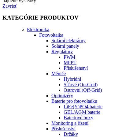
najdene vysledky
Zavrieť
KATEGÓRIE PRODUKTOV
Elektronika
Fotovoltaika
Solární elektrárny
Solární panely
Regulátory
PWM
MPPT
Příslušenství
Měniče
Hybridní
Síťové (On-Grid)
Ostrovní (Off-Grid)
Optimizéry
Baterie pro fotovoltaiku
LiFe(Y)PO4 baterie
GEL/AGM baterie
Bateriové boxy
Monitoring a řízení
Příslušenství
Držáky