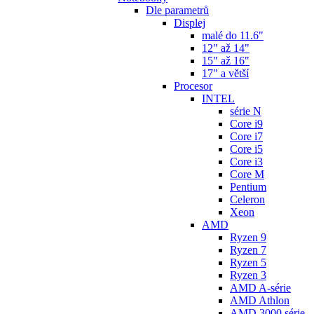
Dle parametrů
Displej
malé do 11.6"
12" až 14"
15" až 16"
17" a větší
Procesor
INTEL
série N
Core i9
Core i7
Core i5
Core i3
Core M
Pentium
Celeron
Xeon
AMD
Ryzen 9
Ryzen 7
Ryzen 5
Ryzen 3
AMD A-série
AMD Athlon
AMD 3000 série