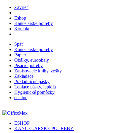
Zavrieť
Eshop
Kancelárske potreby
Kontakt
Späť
Kancelárske potreby
Papier
Obálky, euroobaly
Písacie potreby
Zapisovacie knihy, zošity
Zakladače
Pokladničné pásky
Lepiace pásky, lepidlá
Hygienické pomôcky
ostatné
ESHOP
KANCELÁRSKE POTREBY