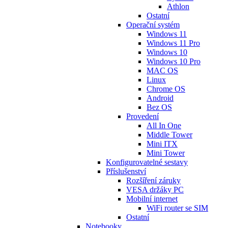
Athlon
Ostatní
Operační systém
Windows 11
Windows 11 Pro
Windows 10
Windows 10 Pro
MAC OS
Linux
Chrome OS
Android
Bez OS
Provedení
All In One
Middle Tower
Mini ITX
Mini Tower
Konfigurovatelné sestavy
Příslušenství
Rozšíření záruky
VESA držáky PC
Mobilní internet
WiFi router se SIM
Ostatní
Notebooky