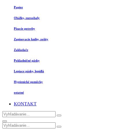
Papier
Obálky, euroobaly
Písacie potreby
Zapisovacie knihy, zošity
Zakladače
Pokladničné pásky
Lepiace pásky, lepidlá
Hygienické pomôcky
ostatné
KONTAKT