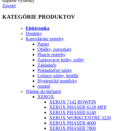
najdene vysledky
Zavrieť
KATEGÓRIE PRODUKTOV
Elektronika
Doplnky
Kancelárske potreby
Papier
Obálky, euroobaly
Písacie potreby
Zapisovacie knihy, zošity
Zakladače
Pokladničné pásky
Lepiace pásky, lepidlá
Hygienické pomôcky
ostatné
Náplne do tlačiarní
XEROX
XEROX 7142 BOWFIN
XEROX PHASER 6128 MFP
XEROX PHASER 6140
XEROX WORKCENTRE 3220
XEROX PHASER 4600
XEROX PHASER 7800