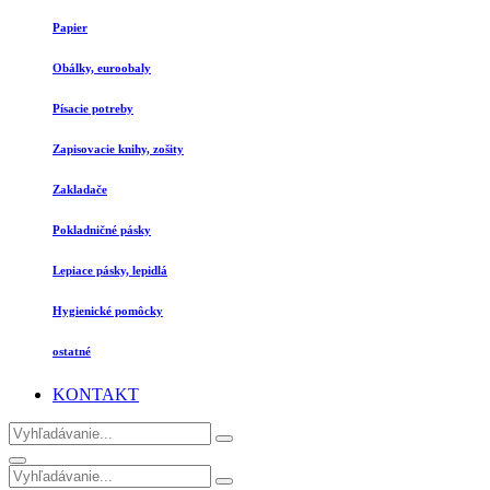
Papier
Obálky, euroobaly
Písacie potreby
Zapisovacie knihy, zošity
Zakladače
Pokladničné pásky
Lepiace pásky, lepidlá
Hygienické pomôcky
ostatné
KONTAKT