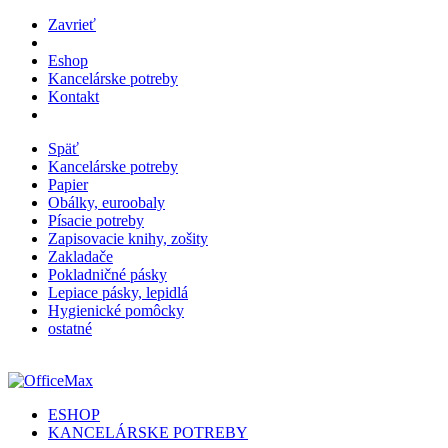
Zavrieť
Eshop
Kancelárske potreby
Kontakt
Späť
Kancelárske potreby
Papier
Obálky, euroobaly
Písacie potreby
Zapisovacie knihy, zošity
Zakladače
Pokladničné pásky
Lepiace pásky, lepidlá
Hygienické pomôcky
ostatné
ESHOP
KANCELÁRSKE POTREBY