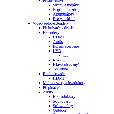
Příslušenství
Sirény a majáky
Napájení a zdroje
Akumulátoty
Boxy a skříně
Video/audio/extendery
Přehrávače s displejem
Extendery
HDMI
Audio
IR, infračervené
USB
1.1
RS-232
Klávesnice, myš
Tel. linka
Rozbočovače
HDMI
Multiviewery a kvadrátory
Přepínače
Audio
Reproduktory
Soundbary
Subwoofery
Outdoor