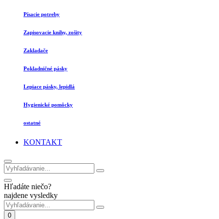
Písacie potreby
Zapisovacie knihy, zošity
Zakladače
Pokladničné pásky
Lepiace pásky, lepidlá
Hygienické pomôcky
ostatné
KONTAKT
Hľadáte niečo?
najdene vysledky
0