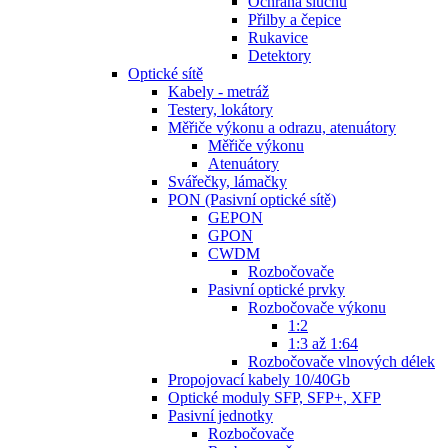
Ochrana sluchu
Přilby a čepice
Rukavice
Detektory
Optické sítě
Kabely - metráž
Testery, lokátory
Měřiče výkonu a odrazu, atenuátory
Měřiče výkonu
Atenuátory
Svářečky, lámačky
PON (Pasivní optické sítě)
GEPON
GPON
CWDM
Rozbočovače
Pasivní optické prvky
Rozbočovače výkonu
1:2
1:3 až 1:64
Rozbočovače vlnových délek
Propojovací kabely 10/40Gb
Optické moduly SFP, SFP+, XFP
Pasivní jednotky
Rozbočovače