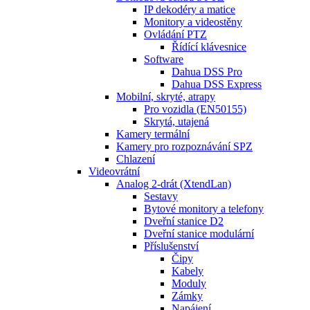
IP dekodéry a matice
Monitory a videostěny
Ovládání PTZ
Řídící klávesnice
Software
Dahua DSS Pro
Dahua DSS Express
Mobilní, skryté, atrapy
Pro vozidla (EN50155)
Skrytá, utajená
Kamery termální
Kamery pro rozpoznávání SPZ
Chlazení
Videovrátní
Analog 2-drát (XtendLan)
Sestavy
Bytové monitory a telefony
Dveřní stanice D2
Dveřní stanice modulární
Příslušenství
Čipy
Kabely
Moduly
Zámky
Napájení