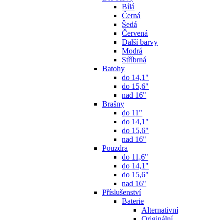
Bílá
Černá
Šedá
Červená
Další barvy
Modrá
Stříbrná
Batohy
do 14,1"
do 15,6"
nad 16"
Brašny
do 11"
do 14,1"
do 15,6"
nad 16"
Pouzdra
do 11,6"
do 14,1"
do 15,6"
nad 16"
Příslušenství
Baterie
Alternativní
Originální