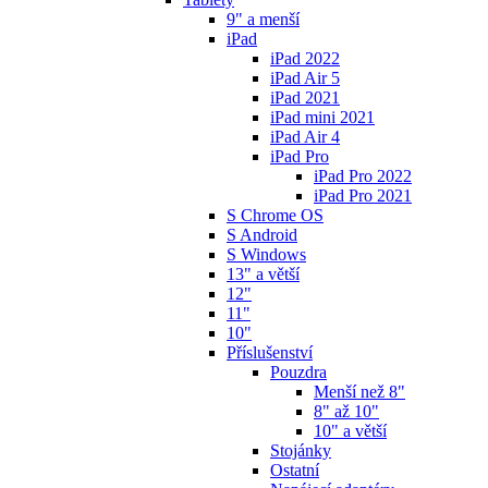
9" a menší
iPad
iPad 2022
iPad Air 5
iPad 2021
iPad mini 2021
iPad Air 4
iPad Pro
iPad Pro 2022
iPad Pro 2021
S Chrome OS
S Android
S Windows
13" a větší
12"
11"
10"
Příslušenství
Pouzdra
Menší než 8"
8" až 10"
10" a větší
Stojánky
Ostatní