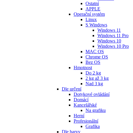
Ostatní
APPLE
Operační systém
Linux
S Windows
Windows 11
Windows 11 Pro
Windows 10
Windows 10 Pro
MAC OS
Chrome OS
Bez OS
Hmotnost
Do 2 kg
2 kg až 3 kg
Nad 3 kg
Dle určení
Dotykové ovládání
Domácí
Kancelářské
Na grafiku
Herní
Profesionální
Grafika
Dle barvy