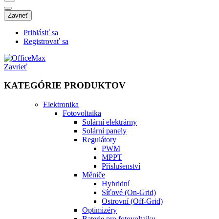
Zavrieť
Prihlásiť sa
Registrovať sa
Zavrieť
KATEGÓRIE PRODUKTOV
Elektronika
Fotovoltaika
Solární elektrárny
Solární panely
Regulátory
PWM
MPPT
Příslušenství
Měniče
Hybridní
Síťové (On-Grid)
Ostrovní (Off-Grid)
Optimizéry
Baterie pro fotovoltaiku