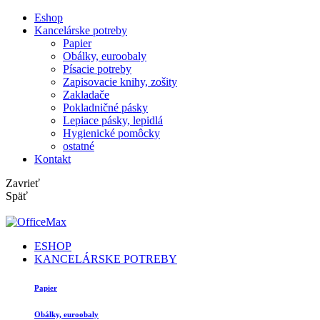
Eshop
Kancelárske potreby
Papier
Obálky, euroobaly
Písacie potreby
Zapisovacie knihy, zošity
Zakladače
Pokladničné pásky
Lepiace pásky, lepidlá
Hygienické pomôcky
ostatné
Kontakt
Zavrieť
Späť
ESHOP
KANCELÁRSKE POTREBY
Papier
Obálky, euroobaly