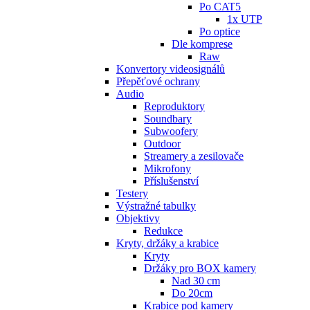
Po CAT5
1x UTP
Po optice
Dle komprese
Raw
Konvertory videosignálů
Přepěťové ochrany
Audio
Reproduktory
Soundbary
Subwoofery
Outdoor
Streamery a zesilovače
Mikrofony
Příslušenství
Testery
Výstražné tabulky
Objektivy
Redukce
Kryty, držáky a krabice
Kryty
Držáky pro BOX kamery
Nad 30 cm
Do 20cm
Krabice pod kamery