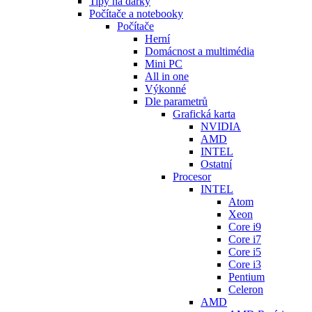
Tipy na dárky
Počítače a notebooky
Počítače
Herní
Domácnost a multimédia
Mini PC
All in one
Výkonné
Dle parametrů
Grafická karta
NVIDIA
AMD
INTEL
Ostatní
Procesor
INTEL
Atom
Xeon
Core i9
Core i7
Core i5
Core i3
Pentium
Celeron
AMD