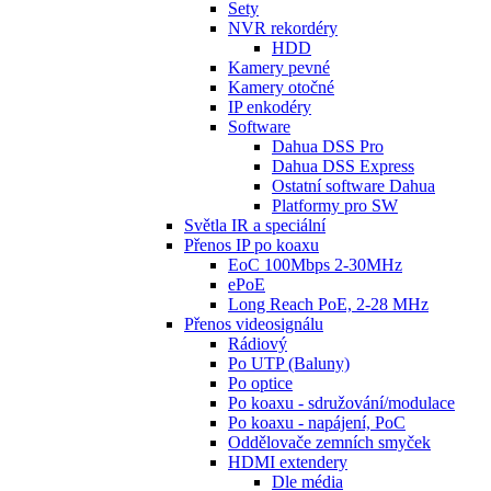
Sety
NVR rekordéry
HDD
Kamery pevné
Kamery otočné
IP enkodéry
Software
Dahua DSS Pro
Dahua DSS Express
Ostatní software Dahua
Platformy pro SW
Světla IR a speciální
Přenos IP po koaxu
EoC 100Mbps 2-30MHz
ePoE
Long Reach PoE, 2-28 MHz
Přenos videosignálu
Rádiový
Po UTP (Baluny)
Po optice
Po koaxu - sdružování/modulace
Po koaxu - napájení, PoC
Oddělovače zemních smyček
HDMI extendery
Dle média