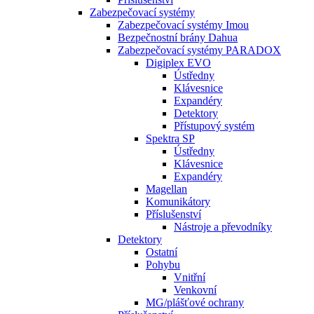
Zabezpečovací systémy
Zabezpečovací systémy Imou
Bezpečnostní brány Dahua
Zabezpečovací systémy PARADOX
Digiplex EVO
Ústředny
Klávesnice
Expandéry
Detektory
Přístupový systém
Spektra SP
Ústředny
Klávesnice
Expandéry
Magellan
Komunikátory
Příslušenství
Nástroje a převodníky
Detektory
Ostatní
Pohybu
Vnitřní
Venkovní
MG/plášťové ochrany