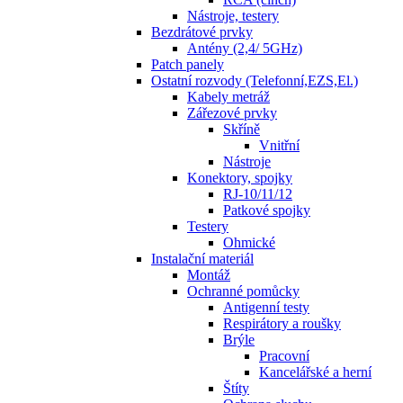
Nástroje, testery
Bezdrátové prvky
Antény (2,4/ 5GHz)
Patch panely
Ostatní rozvody (Telefonní,EZS,El.)
Kabely metráž
Zářezové prvky
Skříně
Vnitřní
Nástroje
Konektory, spojky
RJ-10/11/12
Patkové spojky
Testery
Ohmické
Instalační materiál
Montáž
Ochranné pomůcky
Antigenní testy
Respirátory a roušky
Brýle
Pracovní
Kancelářské a herní
Štíty