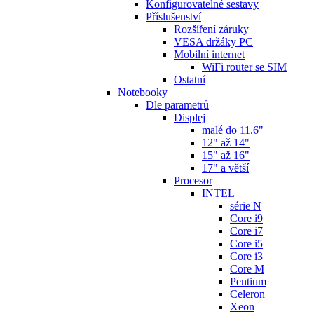
Konfigurovatelné sestavy
Příslušenství
Rozšíření záruky
VESA držáky PC
Mobilní internet
WiFi router se SIM
Ostatní
Notebooky
Dle parametrů
Displej
malé do 11.6"
12" až 14"
15" až 16"
17" a větší
Procesor
INTEL
série N
Core i9
Core i7
Core i5
Core i3
Core M
Pentium
Celeron
Xeon