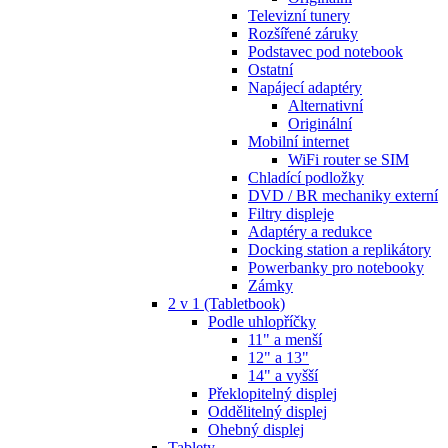
Televizní tunery
Rozšířené záruky
Podstavec pod notebook
Ostatní
Napájecí adaptéry
Alternativní
Originální
Mobilní internet
WiFi router se SIM
Chladící podložky
DVD / BR mechaniky externí
Filtry displeje
Adaptéry a redukce
Docking station a replikátory
Powerbanky pro notebooky
Zámky
2 v 1 (Tabletbook)
Podle uhlopříčky
11" a menší
12" a 13"
14" a vyšší
Překlopitelný displej
Oddělitelný displej
Ohebný displej
Tablety