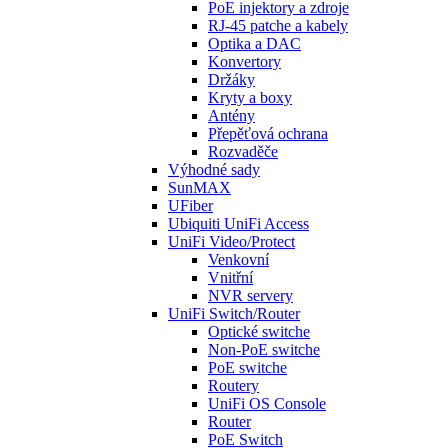
PoE injektory a zdroje
RJ-45 patche a kabely
Optika a DAC
Konvertory
Držáky
Kryty a boxy
Antény
Přepěťová ochrana
Rozvaděče
Výhodné sady
SunMAX
UFiber
Ubiquiti UniFi Access
UniFi Video/Protect
Venkovní
Vnitřní
NVR servery
UniFi Switch/Router
Optické switche
Non-PoE switche
PoE switche
Routery
UniFi OS Console
Router
PoE Switch