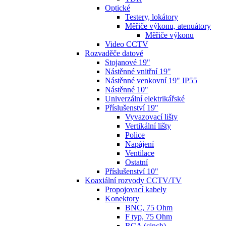
Optické
Testery, lokátory
Měřiče výkonu, atenuátory
Měřiče výkonu
Video CCTV
Rozvaděče datové
Stojanové 19"
Nástěnné vnitřní 19"
Nástěnné venkovní 19" IP55
Nástěnné 10"
Univerzální elektrikářské
Příslušenství 19"
Vyvazovací lišty
Vertikální lišty
Police
Napájení
Ventilace
Ostatní
Příslušenství 10"
Koaxiální rozvody CCTV/TV
Propojovací kabely
Konektory
BNC, 75 Ohm
F typ, 75 Ohm
RCA (cinch)