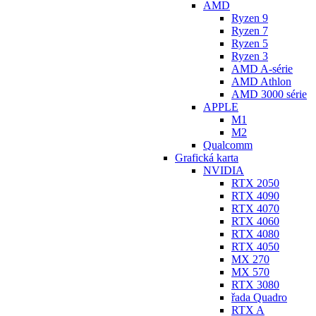
AMD
Ryzen 9
Ryzen 7
Ryzen 5
Ryzen 3
AMD A-série
AMD Athlon
AMD 3000 série
APPLE
M1
M2
Qualcomm
Grafická karta
NVIDIA
RTX 2050
RTX 4090
RTX 4070
RTX 4060
RTX 4080
RTX 4050
MX 270
MX 570
RTX 3080
řada Quadro
RTX A