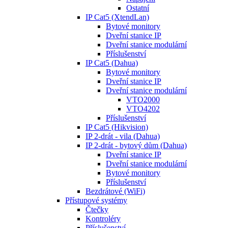
Ostatní
IP Cat5 (XtendLan)
Bytové monitory
Dveřní stanice IP
Dveřní stanice modulární
Příslušenství
IP Cat5 (Dahua)
Bytové monitory
Dveřní stanice IP
Dveřní stanice modulární
VTO2000
VTO4202
Příslušenství
IP Cat5 (Hikvision)
IP 2-drát - vila (Dahua)
IP 2-drát - bytový dům (Dahua)
Dveřní stanice IP
Dveřní stanice modulární
Bytové monitory
Příslušenství
Bezdrátové (WiFi)
Přístupové systémy
Čtečky
Kontroléry
Příslušenství