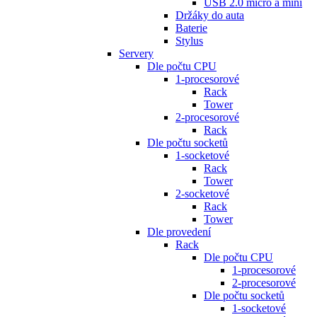
USB 2.0 micro a mini
Držáky do auta
Baterie
Stylus
Servery
Dle počtu CPU
1-procesorové
Rack
Tower
2-procesorové
Rack
Dle počtu socketů
1-socketové
Rack
Tower
2-socketové
Rack
Tower
Dle provedení
Rack
Dle počtu CPU
1-procesorové
2-procesorové
Dle počtu socketů
1-socketové