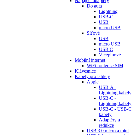
Napájecí adaptéry
Do auta
Lightning
USB-C
USB
micro USB
Síťové
USB
micro USB
USB C
Vícepinové
Mobilní internet
WiFi router se SIM
Klávesnice
Kabely pro tablety
Apple
USB-A -
Lightning kabely
USB-C -
Lightning kabely
USB-C - USB-C
kabely
Adaptéry a
redukce
USB 3.0 micro a mini