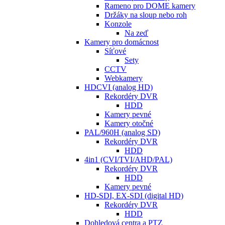
Rameno pro DOME kamery
Držáky na sloup nebo roh
Konzole
Na zeď
Kamery pro domácnost
Síťové
Sety
CCTV
Webkamery
HDCVI (analog HD)
Rekordéry DVR
HDD
Kamery pevné
Kamery otočné
PAL/960H (analog SD)
Rekordéry DVR
HDD
4in1 (CVI/TVI/AHD/PAL)
Rekordéry DVR
HDD
Kamery pevné
HD-SDI, EX-SDI (digital HD)
Rekordéry DVR
HDD
Dohledová centra a PTZ