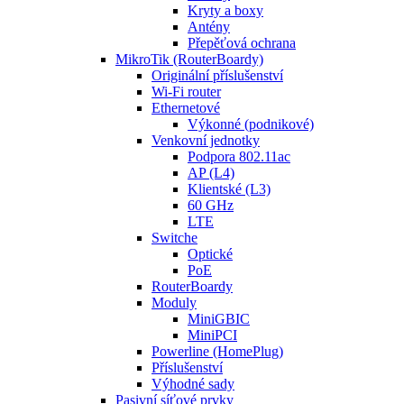
Kryty a boxy
Antény
Přepěťová ochrana
MikroTik (RouterBoardy)
Originální příslušenství
Wi-Fi router
Ethernetové
Výkonné (podnikové)
Venkovní jednotky
Podpora 802.11ac
AP (L4)
Klientské (L3)
60 GHz
LTE
Switche
Optické
PoE
RouterBoardy
Moduly
MiniGBIC
MiniPCI
Powerline (HomePlug)
Příslušenství
Výhodné sady
Pasivní síťové prvky