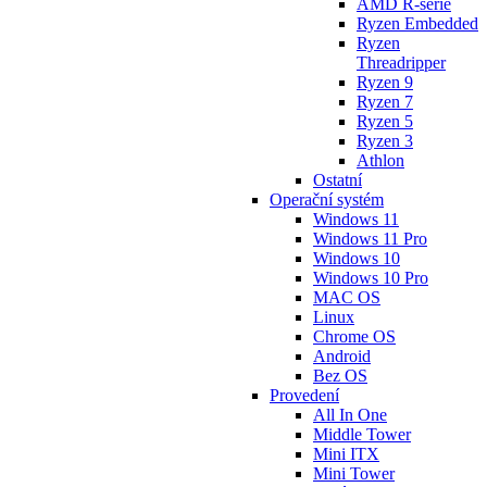
AMD R-série
Ryzen Embedded
Ryzen
Threadripper
Ryzen 9
Ryzen 7
Ryzen 5
Ryzen 3
Athlon
Ostatní
Operační systém
Windows 11
Windows 11 Pro
Windows 10
Windows 10 Pro
MAC OS
Linux
Chrome OS
Android
Bez OS
Provedení
All In One
Middle Tower
Mini ITX
Mini Tower