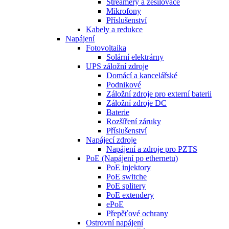
Streamery a zesilovače
Mikrofony
Příslušenství
Kabely a redukce
Napájení
Fotovoltaika
Solární elektrárny
UPS záložní zdroje
Domácí a kancelářské
Podnikové
Záložní zdroje pro externí baterii
Záložní zdroje DC
Baterie
Rozšíření záruky
Příslušenství
Napájecí zdroje
Napájení a zdroje pro PZTS
PoE (Napájení po ethernetu)
PoE injektory
PoE switche
PoE splitery
PoE extendery
ePoE
Přepěťové ochrany
Ostrovní napájení