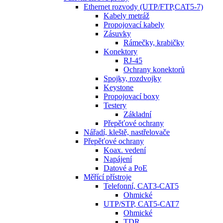
Ethernet rozvody (UTP/FTP,CAT5-7)
Kabely metráž
Propojovací kabely
Zásuvky
Rámečky, krabičky
Konektory
RJ-45
Ochrany konektorů
Spojky, rozdvojky
Keystone
Propojovací boxy
Testery
Základní
Přepěťové ochrany
Nářadí, kleště, nastřelovače
Přepěťové ochrany
Koax. vedení
Napájení
Datové a PoE
Měřící přístroje
Telefonní, CAT3-CAT5
Ohmické
UTP/STP, CAT5-CAT7
Ohmické
TDR