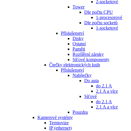
2-socketové
Tower
Dle počtu CPU
1-procesorové
Dle počtu socketů
1-socketové
Příslušenství
Disky
Ostatní
Paměti
Rozšíření záruky
Síťové komponenty
Čtečky elektronických knih
Příslušenství
Nabíječky
Do auta
do 2.1 A
2.1 A a více
Síťové
do 2.1 A
2.1 A a více
Pouzdra
Kamerové systémy
Termovize
IP (ethernet)