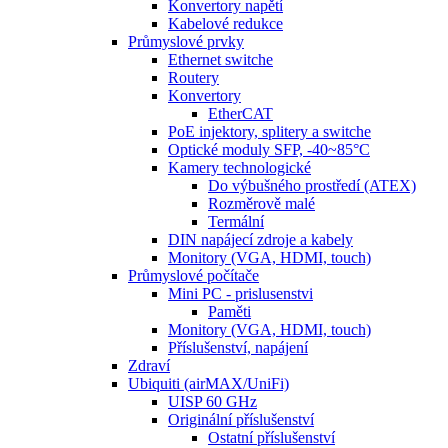
Konvertory napětí
Kabelové redukce
Průmyslové prvky
Ethernet switche
Routery
Konvertory
EtherCAT
PoE injektory, splitery a switche
Optické moduly SFP, -40~85°C
Kamery technologické
Do výbušného prostředí (ATEX)
Rozměrově malé
Termální
DIN napájecí zdroje a kabely
Monitory (VGA, HDMI, touch)
Průmyslové počítače
Mini PC - prislusenstvi
Paměti
Monitory (VGA, HDMI, touch)
Příslušenství, napájení
Zdraví
Ubiquiti (airMAX/UniFi)
UISP 60 GHz
Originální příslušenství
Ostatní příslušenství