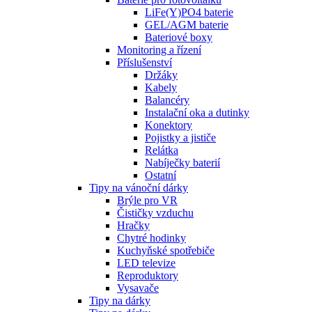
LiFe(Y)PO4 baterie
GEL/AGM baterie
Bateriové boxy
Monitoring a řízení
Příslušenství
Držáky
Kabely
Balancéry
Instalační oka a dutinky
Konektory
Pojistky a jističe
Relátka
Nabíječky baterií
Ostatní
Tipy na vánoční dárky
Brýle pro VR
Čističky vzduchu
Hračky
Chytré hodinky
Kuchyňské spotřebiče
LED televize
Reproduktory
Vysavače
Tipy na dárky