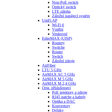
Non-PoE switch
Optický switch
LTE záloha
Záložní napájecí systém
UniFi AP
Wi-Fi 6
Vnitřní
Venkovní
EdgeMAX (UISP)
Routery
Switche
Router
Switch
Záložní zdroje
AirFiber
LTU 5 GHz
AirMAX AC 5 GHz
AirMAX M 5 GHz
AirMAX M 2,4 GHz
Orig. příslušenství
PoE injektory a zdroje
RJ45 patche a kabely
Optika a DAC
Konvertory
Držáky