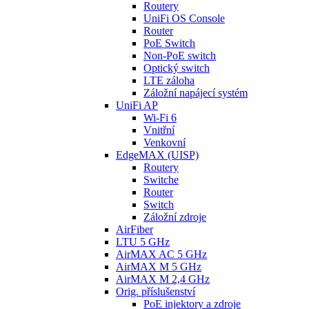
Routery
UniFi OS Console
Router
PoE Switch
Non-PoE switch
Optický switch
LTE záloha
Záložní napájecí systém
UniFi AP
Wi-Fi 6
Vnitřní
Venkovní
EdgeMAX (UISP)
Routery
Switche
Router
Switch
Záložní zdroje
AirFiber
LTU 5 GHz
AirMAX AC 5 GHz
AirMAX M 5 GHz
AirMAX M 2,4 GHz
Orig. příslušenství
PoE injektory a zdroje