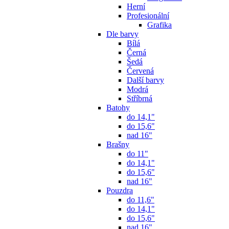
Herní
Profesionální
Grafika
Dle barvy
Bílá
Černá
Šedá
Červená
Další barvy
Modrá
Stříbrná
Batohy
do 14,1"
do 15,6"
nad 16"
Brašny
do 11"
do 14,1"
do 15,6"
nad 16"
Pouzdra
do 11,6"
do 14,1"
do 15,6"
nad 16"