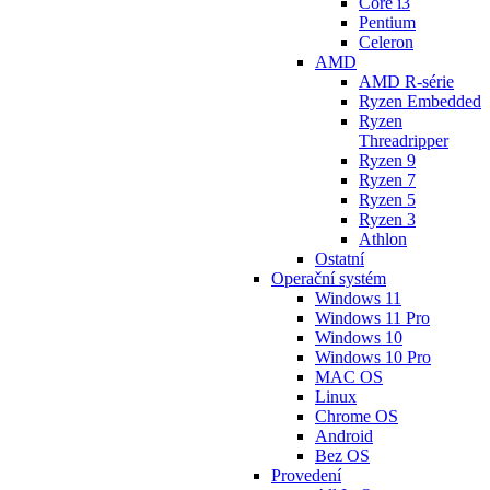
Core i3
Pentium
Celeron
AMD
AMD R-série
Ryzen Embedded
Ryzen
Threadripper
Ryzen 9
Ryzen 7
Ryzen 5
Ryzen 3
Athlon
Ostatní
Operační systém
Windows 11
Windows 11 Pro
Windows 10
Windows 10 Pro
MAC OS
Linux
Chrome OS
Android
Bez OS
Provedení