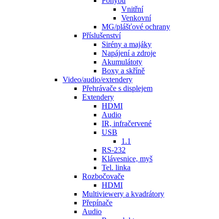
Pohybu
Vnitřní
Venkovní
MG/plášťové ochrany
Příslušenství
Sirény a majáky
Napájení a zdroje
Akumulátoty
Boxy a skříně
Video/audio/extendery
Přehrávače s displejem
Extendery
HDMI
Audio
IR, infračervené
USB
1.1
RS-232
Klávesnice, myš
Tel. linka
Rozbočovače
HDMI
Multiviewery a kvadrátory
Přepínače
Audio