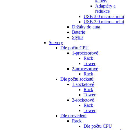
kabely
Adaptéry a
redukce
USB 3.0 micro a mini
USB 2.0 micro a mini
Držáky do auta
Baterie
Stylus
Servery
Dle počtu CPU
1-procesorové
Rack
Tower
2-procesorové
Rack
Dle počtu socketů
1-socketové
Rack
Tower
2-socketové
Rack
Tower
Dle provedení
Rack
Dle počtu CPU