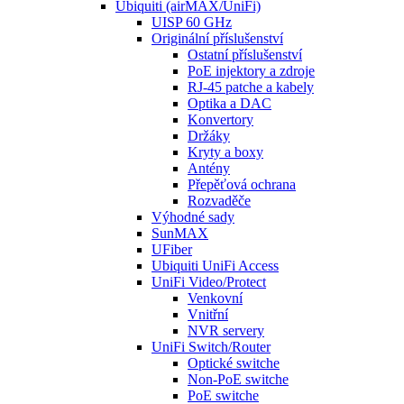
Ubiquiti (airMAX/UniFi)
UISP 60 GHz
Originální příslušenství
Ostatní příslušenství
PoE injektory a zdroje
RJ-45 patche a kabely
Optika a DAC
Konvertory
Držáky
Kryty a boxy
Antény
Přepěťová ochrana
Rozvaděče
Výhodné sady
SunMAX
UFiber
Ubiquiti UniFi Access
UniFi Video/Protect
Venkovní
Vnitřní
NVR servery
UniFi Switch/Router
Optické switche
Non-PoE switche
PoE switche