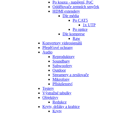
Po koaxu - napájení, PoC
Oddělovače zemních smyček
HDMI extendery
Dle média
Po CAT5
1x UTP
Po optice
Dle komprese
Raw
Konvertory videosignálů
Přepěťové ochrany
Audio
Reproduktory
Soundbary
Subwoofery
Outdoor
Streamery a zesilovače
Mikrofony
Příslušenství
Testery
Výstražné tabulky
Objektivy
Redukce
Kryty, držáky a krabice
Kryty