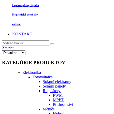
Lepiace pásky, lepidlá
Hygienické pomôcky
ostatné
KONTAKT
Zavrieť
KATEGÓRIE PRODUKTOV
Elektronika
Fotovoltaika
Solární elektrárny
Solární panely
Regulátory
PWM
MPPT
Příslušenství
Měniče
Hybridní