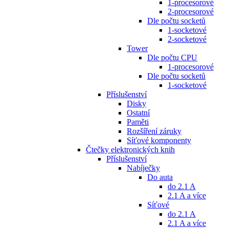
1-procesorové
2-procesorové
Dle počtu socketů
1-socketové
2-socketové
Tower
Dle počtu CPU
1-procesorové
Dle počtu socketů
1-socketové
Příslušenství
Disky
Ostatní
Paměti
Rozšíření záruky
Síťové komponenty
Čtečky elektronických knih
Příslušenství
Nabíječky
Do auta
do 2.1 A
2.1 A a více
Síťové
do 2.1 A
2.1 A a více