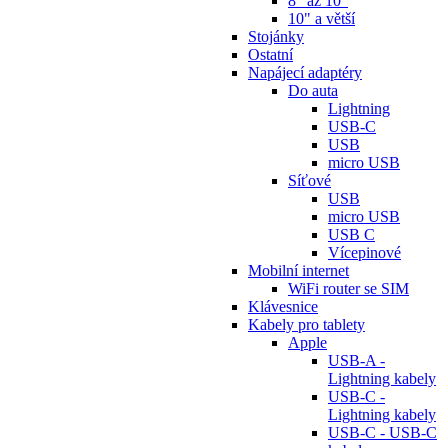
8" až 10"
10" a větší
Stojánky
Ostatní
Napájecí adaptéry
Do auta
Lightning
USB-C
USB
micro USB
Síťové
USB
micro USB
USB C
Vícepinové
Mobilní internet
WiFi router se SIM
Klávesnice
Kabely pro tablety
Apple
USB-A -
Lightning kabely
USB-C -
Lightning kabely
USB-C - USB-C