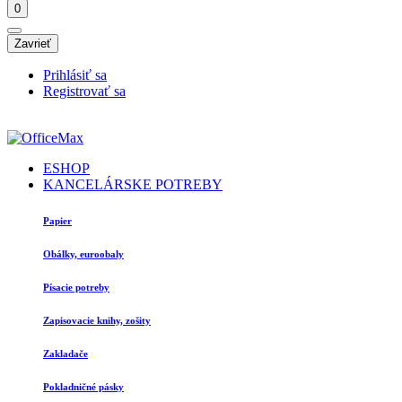
0
Zavrieť
Prihlásiť sa
Registrovať sa
ESHOP
KANCELÁRSKE POTREBY
Papier
Obálky, euroobaly
Písacie potreby
Zapisovacie knihy, zošity
Zakladače
Pokladničné pásky