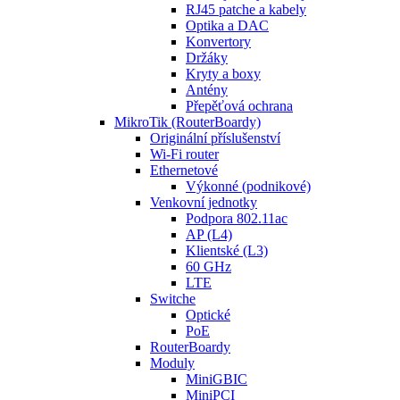
RJ45 patche a kabely
Optika a DAC
Konvertory
Držáky
Kryty a boxy
Antény
Přepěťová ochrana
MikroTik (RouterBoardy)
Originální příslušenství
Wi-Fi router
Ethernetové
Výkonné (podnikové)
Venkovní jednotky
Podpora 802.11ac
AP (L4)
Klientské (L3)
60 GHz
LTE
Switche
Optické
PoE
RouterBoardy
Moduly
MiniGBIC
MiniPCI