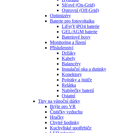
Síťové (On-Grid)
Ostrovní (Off-Grid)
Optimizéry
Baterie pro fotovoltaiku
LiFe(Y)PO4 baterie
GEL/AGM baterie
Bateriové boxy
Monitoring a řízení
Příslušenství
Držáky
Kabely
Balancéry
Instalační oka a dutinky
Konektory
Pojistky a jističe
Relátka
Nabíječky baterií
Ostatní
Tipy na vánoční dárky
Brýle pro VR
Čističky vzduchu
Hračky
Chytré hodinky
Kuchyňské spotřebiče