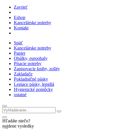
Zavrieť
Eshop
Kancelárske potreby
Kontakt
Späť
Kancelárske potreby
Papier
Obálky, euroobaly
Písacie potreby
Zapisovacie knihy, zošity
Zakladače
Pokladničné pásky
Lepiace pásky, lepidlá
Hygienické pomôcky
ostatné
Hľadáte niečo?
najdene vysledky