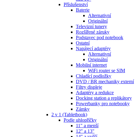
Příslušenství
Baterie
Alternativní
Originální
Televizní tunery
Rozšířené záruky
Podstavec pod notebook
Ostatní
Napájecí adaptéry
Alternativní
Originální
Mobilní internet
WiFi router se SIM
Chladící podložky
DVD / BR mechaniky externí
Filtry displeje
Adaptéry a redukce
Docking station a replikátory
Powerbanky pro notebooky
Zámky
2 v 1 (Tabletbook)
Podle uhlopříčky
11" a menší
12" a 13"
14" a vyšší