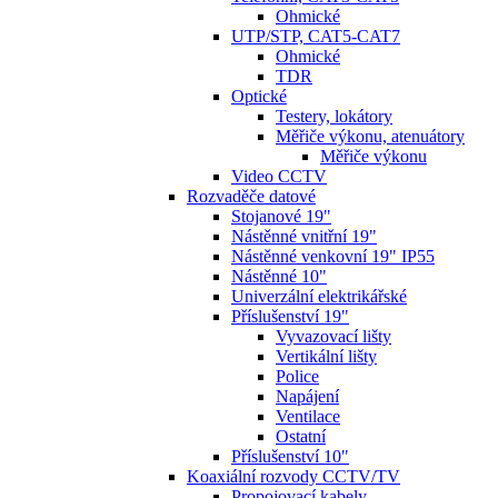
Ohmické
UTP/STP, CAT5-CAT7
Ohmické
TDR
Optické
Testery, lokátory
Měřiče výkonu, atenuátory
Měřiče výkonu
Video CCTV
Rozvaděče datové
Stojanové 19"
Nástěnné vnitřní 19"
Nástěnné venkovní 19" IP55
Nástěnné 10"
Univerzální elektrikářské
Příslušenství 19"
Vyvazovací lišty
Vertikální lišty
Police
Napájení
Ventilace
Ostatní
Příslušenství 10"
Koaxiální rozvody CCTV/TV
Propojovací kabely