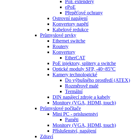
PoE extendery
ePoE
Přepěťové ochrany
Ostrovní napájení
Konvertory napětí
Kabelové redukce
Průmyslové prvky
Ethernet switche
Routery
Konvertory
EtherCAT
PoE injektory, splitery a switche
Optické moduly SFP, -40~85°C
Kamery technologické
Do výbušného prostředí (ATEX)
Rozměrově malé
Termální
DIN napájecí zdroje a kabely
Monitory (VGA, HDMI, touch)
Průmyslové počítače
Mini PC - prislusenstvi
Paměti
Monitory (VGA, HDMI, touch)
Příslušenství, napájení
Zdraví