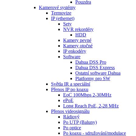
Pouzdra
Kamerové systémy
Termovize
IP (ethernet)
Sety
NVR rekordéry
HDD
Kamery pevné
Kamery otočné
IP enkodéry
Software
Dahua DSS Pro
Dahua DSS Express
Ostatní software Dahua
Platformy pro SW
Světla IR a speciální
Přenos IP po koaxu
EoC 100Mbps 2-30MHz
ePoE
Long Reach PoE, 2-28 MHz
Přenos videosignálu
Rádiový
Po UTP (Baluny)
Po optice
Po koaxu - sdružování/modulace