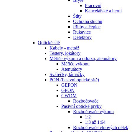
Brýle
Pracovní
Kancelářské a herní
Štíty
Ochrana sluchu
Přilby a čepice
Rukavice
Detektory
Optické sítě
Kabely - metráž
Testery, lokátory
Měřiče výkonu a odrazu, atenuátory
Měřiče výkonu
Atenuátory
Svářečky, lámačky
PON (Pasivní optické sítě)
GEPON
GPON
CWDM
Rozbočovače
Pasivní optické prvky
Rozbočovače výkonu
1:2
1:3 až 1:64
Rozbočovače vlnových délek