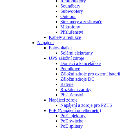
Reproduktory
Soundbary
Subwoofery
Outdoor
Streamery a zesilovače
Mikrofony
Příslušenství
Kabely a redukce
Napájení
Fotovoltaika
Solární elektrárny
UPS záložní zdroje
Domácí a kancelářské
Podnikové
Záložní zdroje pro externí baterii
Záložní zdroje DC
Baterie
Rozšíření záruky
Příslušenství
Napájecí zdroje
Napájení a zdroje pro PZTS
PoE (Napájení po ethernetu)
PoE injektory
PoE switche
PoE splitery