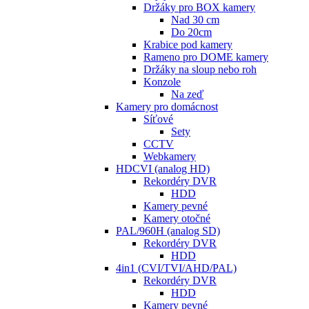
Držáky pro BOX kamery
Nad 30 cm
Do 20cm
Krabice pod kamery
Rameno pro DOME kamery
Držáky na sloup nebo roh
Konzole
Na zeď
Kamery pro domácnost
Síťové
Sety
CCTV
Webkamery
HDCVI (analog HD)
Rekordéry DVR
HDD
Kamery pevné
Kamery otočné
PAL/960H (analog SD)
Rekordéry DVR
HDD
4in1 (CVI/TVI/AHD/PAL)
Rekordéry DVR
HDD
Kamery pevné