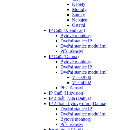
Kabely
Moduly
Zámky
Napájení
Ostatní
IP Cat5 (XtendLan)
Bytové monitory
Dveřní stanice IP
Dveřní stanice modulární
Příslušenství
IP Cat5 (Dahua)
Bytové monitory
Dveřní stanice IP
Dveřní stanice modulární
VTO2000
VTO4202
Příslušenství
IP Cat5 (Hikvision)
IP 2-drát - vila (Dahua)
IP 2-drát - bytový dům (Dahua)
Dveřní stanice IP
Dveřní stanice modulární
Bytové monitory
Příslušenství
Bezdrátové (WiFi)