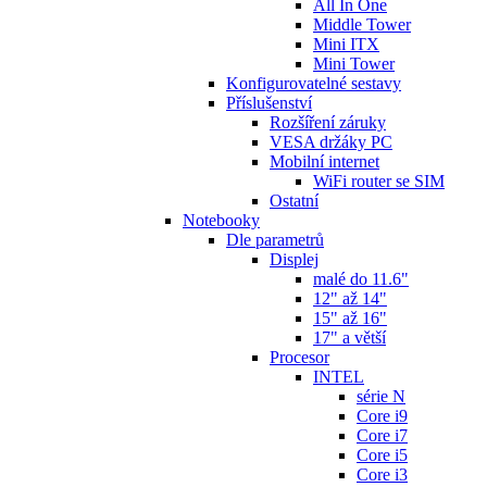
All In One
Middle Tower
Mini ITX
Mini Tower
Konfigurovatelné sestavy
Příslušenství
Rozšíření záruky
VESA držáky PC
Mobilní internet
WiFi router se SIM
Ostatní
Notebooky
Dle parametrů
Displej
malé do 11.6"
12" až 14"
15" až 16"
17" a větší
Procesor
INTEL
série N
Core i9
Core i7
Core i5
Core i3