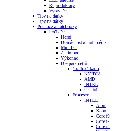
LED televize
Reproduktory
Vysavače
Tipy na dárky
Tipy na dárky
Počítače a notebooky
Počítače
Herní
Domácnost a multimédia
Mini PC
All in one
Výkonné
Dle parametrů
Grafická karta
NVIDIA
AMD
INTEL
Ostatní
Procesor
INTEL
Atom
Xeon
Core i9
Core i7
Core i5