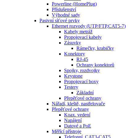
Powerline (HomePlug)
Příslušenství
Výhodné sady
Pasivní síťové prvky
Ethernet rozvody (UTP/FTP,CAT5-7)
Kabely metráž
Propojovací kabely
Zásuvky
Rámečky, krabičky
Konektory
RJ-45
Ochrany konektorů
Spojky, rozdvojky
Keystone
Propojovací boxy
Testery
Základní
Přepěťové ochrany
Nářadí, kleště, nastřelovače
Přepěťové ochrany
Koax. vedení
Napájení
Datové a PoE
Měřící přístroje
Telefonní, CAT3-CAT5