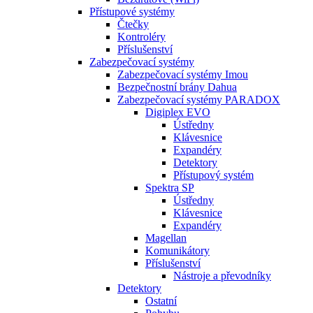
Přístupové systémy
Čtečky
Kontroléry
Příslušenství
Zabezpečovací systémy
Zabezpečovací systémy Imou
Bezpečnostní brány Dahua
Zabezpečovací systémy PARADOX
Digiplex EVO
Ústředny
Klávesnice
Expandéry
Detektory
Přístupový systém
Spektra SP
Ústředny
Klávesnice
Expandéry
Magellan
Komunikátory
Příslušenství
Nástroje a převodníky
Detektory
Ostatní