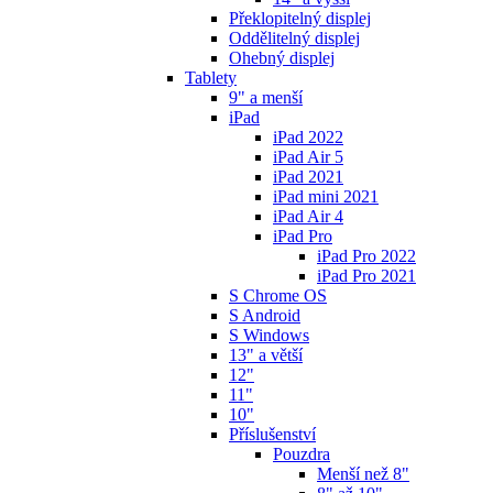
Překlopitelný displej
Oddělitelný displej
Ohebný displej
Tablety
9" a menší
iPad
iPad 2022
iPad Air 5
iPad 2021
iPad mini 2021
iPad Air 4
iPad Pro
iPad Pro 2022
iPad Pro 2021
S Chrome OS
S Android
S Windows
13" a větší
12"
11"
10"
Příslušenství
Pouzdra
Menší než 8"