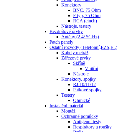
Konektory
BNC, 75 Ohm
F typ, 75 Ohm
RCA (cinch)
Nástroje, testery
Bezdrátové prvky
Antény (2,4/ 5GHz)
Patch panely
Ostatní rozvody (Telefonní,EZS,El.)
Kabely metráž
Zářezové prvky
Skříně
Vnitřní
Nástroje
Konektory, spojky
RJ-10/11/12
Patkové spojky
Testery
Ohmické
Instalační materiál
Montáž
Ochranné pomůcky
Antigenní testy
Respirátory a roušky