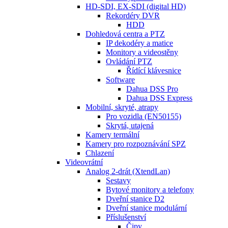
HD-SDI, EX-SDI (digital HD)
Rekordéry DVR
HDD
Dohledová centra a PTZ
IP dekodéry a matice
Monitory a videostěny
Ovládání PTZ
Řídící klávesnice
Software
Dahua DSS Pro
Dahua DSS Express
Mobilní, skryté, atrapy
Pro vozidla (EN50155)
Skrytá, utajená
Kamery termální
Kamery pro rozpoznávání SPZ
Chlazení
Videovrátní
Analog 2-drát (XtendLan)
Sestavy
Bytové monitory a telefony
Dveřní stanice D2
Dveřní stanice modulární
Příslušenství
Čipy