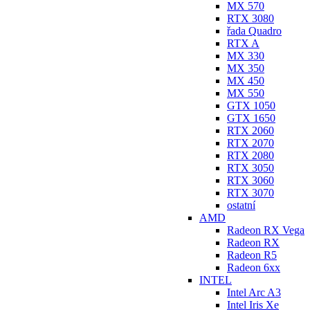
MX 570
RTX 3080
řada Quadro
RTX A
MX 330
MX 350
MX 450
MX 550
GTX 1050
GTX 1650
RTX 2060
RTX 2070
RTX 2080
RTX 3050
RTX 3060
RTX 3070
ostatní
AMD
Radeon RX Vega
Radeon RX
Radeon R5
Radeon 6xx
INTEL
Intel Arc A3
Intel Iris Xe