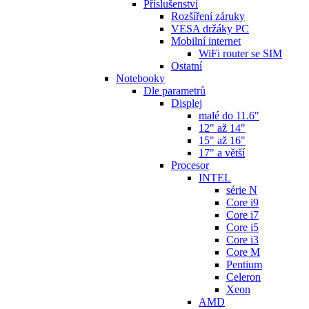
Příslušenství
Rozšíření záruky
VESA držáky PC
Mobilní internet
WiFi router se SIM
Ostatní
Notebooky
Dle parametrů
Displej
malé do 11.6"
12" až 14"
15" až 16"
17" a větší
Procesor
INTEL
série N
Core i9
Core i7
Core i5
Core i3
Core M
Pentium
Celeron
Xeon
AMD