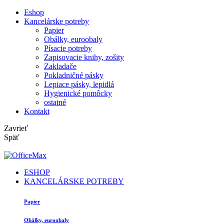
Eshop
Kancelárske potreby
Papier
Obálky, euroobaly
Písacie potreby
Zapisovacie knihy, zošity
Zakladače
Pokladničné pásky
Lepiace pásky, lepidlá
Hygienické pomôcky
ostatné
Kontakt
Zavrieť
Späť
ESHOP
KANCELÁRSKE POTREBY
Papier
Obálky, euroobaly