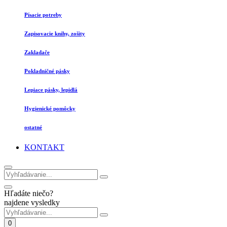
Písacie potreby
Zapisovacie knihy, zošity
Zakladače
Pokladničné pásky
Lepiace pásky, lepidlá
Hygienické pomôcky
ostatné
KONTAKT
Hľadáte niečo?
najdene vysledky
0