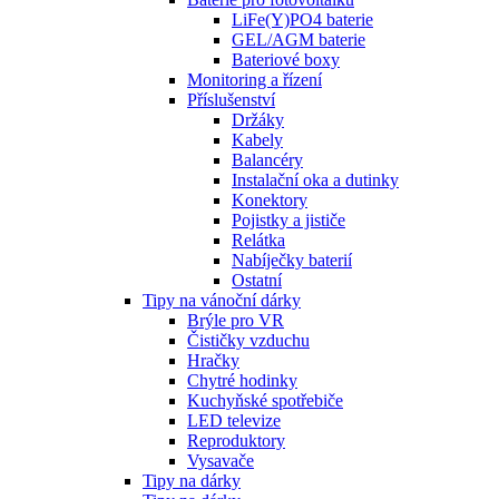
LiFe(Y)PO4 baterie
GEL/AGM baterie
Bateriové boxy
Monitoring a řízení
Příslušenství
Držáky
Kabely
Balancéry
Instalační oka a dutinky
Konektory
Pojistky a jističe
Relátka
Nabíječky baterií
Ostatní
Tipy na vánoční dárky
Brýle pro VR
Čističky vzduchu
Hračky
Chytré hodinky
Kuchyňské spotřebiče
LED televize
Reproduktory
Vysavače
Tipy na dárky