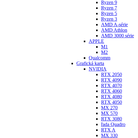
Ryzen 9
Ryzen 7
Ryzen 5
Ryzen 3
AMD A-série
AMD Athlon
AMD 3000 série
APPLE
M1
M2
Qualcomm
Grafická karta
NVIDIA
RTX 2050
RTX 4090
RTX 4070
RTX 4060
RTX 4080
RTX 4050
MX 270
MX 570
RTX 3080
řada Quadro
RTX A
MX 330