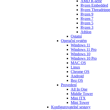
AMD R-série
Ryzen Embedded
Ryzen Threadrippe
Ryzen 9
Ryzen 7
Ryzen 5
Ryzen 3
Athlon
Ostatní
Operační systém
Windows 11
Windows 11 Pro
Windows 10
Windows 10 Pro
MAC OS
Linux
Chrome OS
Android
Bez OS
Provedení
All In One
Middle Tower
Mini ITX
Mini Tower
Konfigurovatelné sestavy