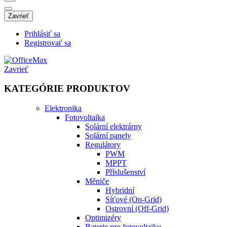
Zavrieť
Prihlásiť sa
Registrovať sa
Zavrieť
KATEGÓRIE PRODUKTOV
Elektronika
Fotovoltaika
Solární elektrárny
Solární panely
Regulátory
PWM
MPPT
Příslušenství
Měniče
Hybridní
Síťové (On-Grid)
Ostrovní (Off-Grid)
Optimizéry
Baterie pro fotovoltaiku