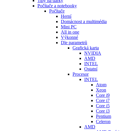
Tipy na dárky
Počítače a notebooky
Počítače
Herní
Domácnost a multimédia
Mini PC
All in one
Výkonné
Dle parametrů
Grafická karta
NVIDIA
AMD
INTEL
Ostatní
Procesor
INTEL
Atom
Xeon
Core i9
Core i7
Core i5
Core i3
Pentium
Celeron
AMD