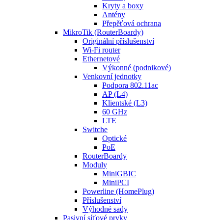
Kryty a boxy
Antény
Přepěťová ochrana
MikroTik (RouterBoardy)
Originální příslušenství
Wi-Fi router
Ethernetové
Výkonné (podnikové)
Venkovní jednotky
Podpora 802.11ac
AP (L4)
Klientské (L3)
60 GHz
LTE
Switche
Optické
PoE
RouterBoardy
Moduly
MiniGBIC
MiniPCI
Powerline (HomePlug)
Příslušenství
Výhodné sady
Pasivní síťové prvky