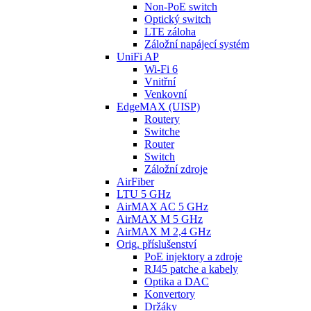
Non-PoE switch
Optický switch
LTE záloha
Záložní napájecí systém
UniFi AP
Wi-Fi 6
Vnitřní
Venkovní
EdgeMAX (UISP)
Routery
Switche
Router
Switch
Záložní zdroje
AirFiber
LTU 5 GHz
AirMAX AC 5 GHz
AirMAX M 5 GHz
AirMAX M 2,4 GHz
Orig. příslušenství
PoE injektory a zdroje
RJ45 patche a kabely
Optika a DAC
Konvertory
Držáky