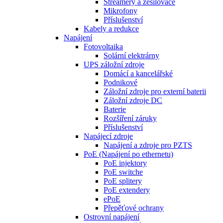
Streamery a zesilovače
Mikrofony
Příslušenství
Kabely a redukce
Napájení
Fotovoltaika
Solární elektrárny
UPS záložní zdroje
Domácí a kancelářské
Podnikové
Záložní zdroje pro externí baterii
Záložní zdroje DC
Baterie
Rozšíření záruky
Příslušenství
Napájecí zdroje
Napájení a zdroje pro PZTS
PoE (Napájení po ethernetu)
PoE injektory
PoE switche
PoE splitery
PoE extendery
ePoE
Přepěťové ochrany
Ostrovní napájení