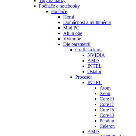
Tipy na dárky
Počítače a notebooky
Počítače
Herní
Domácnost a multimédia
Mini PC
All in one
Výkonné
Dle parametrů
Grafická karta
NVIDIA
AMD
INTEL
Ostatní
Procesor
INTEL
Atom
Xeon
Core i9
Core i7
Core i5
Core i3
Pentium
Celeron
AMD