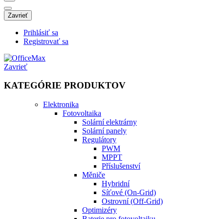
Zavrieť
Prihlásiť sa
Registrovať sa
Zavrieť
KATEGÓRIE PRODUKTOV
Elektronika
Fotovoltaika
Solární elektrárny
Solární panely
Regulátory
PWM
MPPT
Příslušenství
Měniče
Hybridní
Síťové (On-Grid)
Ostrovní (Off-Grid)
Optimizéry
Baterie pro fotovoltaiku