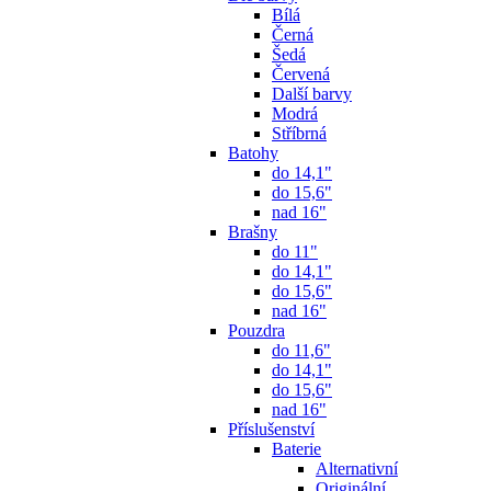
Bílá
Černá
Šedá
Červená
Další barvy
Modrá
Stříbrná
Batohy
do 14,1"
do 15,6"
nad 16"
Brašny
do 11"
do 14,1"
do 15,6"
nad 16"
Pouzdra
do 11,6"
do 14,1"
do 15,6"
nad 16"
Příslušenství
Baterie
Alternativní
Originální