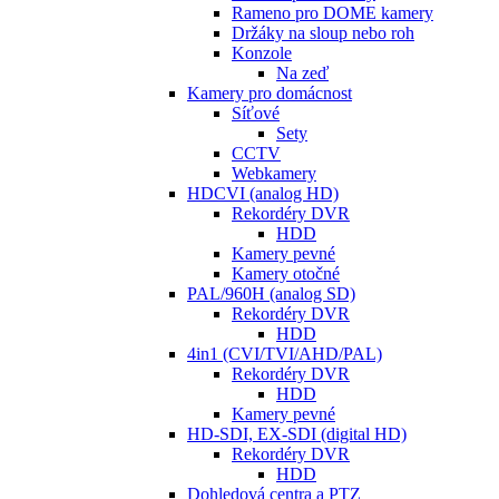
Rameno pro DOME kamery
Držáky na sloup nebo roh
Konzole
Na zeď
Kamery pro domácnost
Síťové
Sety
CCTV
Webkamery
HDCVI (analog HD)
Rekordéry DVR
HDD
Kamery pevné
Kamery otočné
PAL/960H (analog SD)
Rekordéry DVR
HDD
4in1 (CVI/TVI/AHD/PAL)
Rekordéry DVR
HDD
Kamery pevné
HD-SDI, EX-SDI (digital HD)
Rekordéry DVR
HDD
Dohledová centra a PTZ