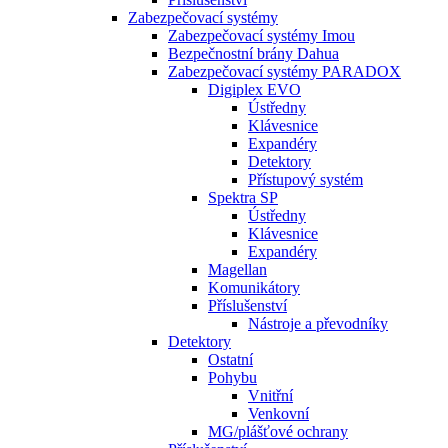
Zabezpečovací systémy
Zabezpečovací systémy Imou
Bezpečnostní brány Dahua
Zabezpečovací systémy PARADOX
Digiplex EVO
Ústředny
Klávesnice
Expandéry
Detektory
Přístupový systém
Spektra SP
Ústředny
Klávesnice
Expandéry
Magellan
Komunikátory
Příslušenství
Nástroje a převodníky
Detektory
Ostatní
Pohybu
Vnitřní
Venkovní
MG/plášťové ochrany