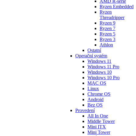
AMD R-série
Ryzen Embedded
Ryzen
Threadripper
Ryzen 9
Ryzen 7
Ryzen 5
Ryzen 3
Athlon
Ostatní
Operační systém
Windows 11
Windows 11 Pro
Windows 10
Windows 10 Pro
MAC OS
Linux
Chrome OS
Android
Bez OS
Provedení
All In One
Middle Tower
Mini ITX
Mini Tower