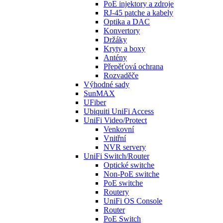
PoE injektory a zdroje
RJ-45 patche a kabely
Optika a DAC
Konvertory
Držáky
Kryty a boxy
Antény
Přepěťová ochrana
Rozvaděče
Výhodné sady
SunMAX
UFiber
Ubiquiti UniFi Access
UniFi Video/Protect
Venkovní
Vnitřní
NVR servery
UniFi Switch/Router
Optické switche
Non-PoE switche
PoE switche
Routery
UniFi OS Console
Router
PoE Switch