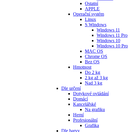
Ostatní
APPLE
Operační systém
Linux
S Windows
Windows 11
Windows 11 Pro
Windows 10
Windows 10 Pro
MAC OS
Chrome OS
Bez OS
Hmotnost
Do 2 kg
2 kg až 3 kg
Nad 3 kg
Dle určení
Dotykové ovládání
Domácí
Kancelářské
Na grafiku
Herní
Profesionální
Grafika
Dle barvy