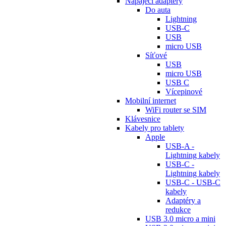
Napájecí adaptéry
Do auta
Lightning
USB-C
USB
micro USB
Síťové
USB
micro USB
USB C
Vícepinové
Mobilní internet
WiFi router se SIM
Klávesnice
Kabely pro tablety
Apple
USB-A -
Lightning kabely
USB-C -
Lightning kabely
USB-C - USB-C
kabely
Adaptéry a
redukce
USB 3.0 micro a mini