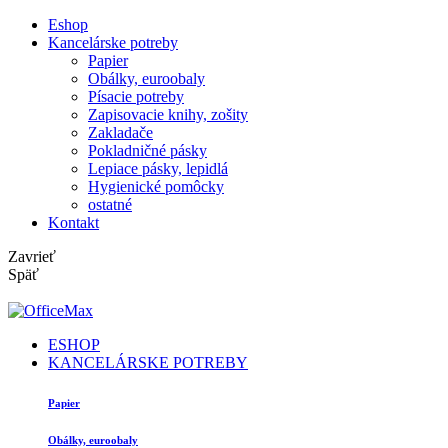
Eshop
Kancelárske potreby
Papier
Obálky, euroobaly
Písacie potreby
Zapisovacie knihy, zošity
Zakladače
Pokladničné pásky
Lepiace pásky, lepidlá
Hygienické pomôcky
ostatné
Kontakt
Zavrieť
Späť
ESHOP
KANCELÁRSKE POTREBY
Papier
Obálky, euroobaly