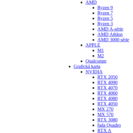
AMD
Ryzen 9
Ryzen 7
Ryzen 5
Ryzen 3
AMD A-série
AMD Athlon
AMD 3000 série
APPLE
M1
M2
Qualcomm
Grafická karta
NVIDIA
RTX 2050
RTX 4090
RTX 4070
RTX 4060
RTX 4080
RTX 4050
MX 270
MX 570
RTX 3080
řada Quadro
RTX A