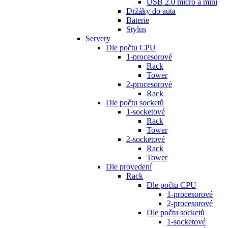
USB 2.0 micro a mini
Držáky do auta
Baterie
Stylus
Servery
Dle počtu CPU
1-procesorové
Rack
Tower
2-procesorové
Rack
Dle počtu socketů
1-socketové
Rack
Tower
2-socketové
Rack
Tower
Dle provedení
Rack
Dle počtu CPU
1-procesorové
2-procesorové
Dle počtu socketů
1-socketové