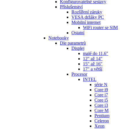
Konfigurovatelné sestavy
Příslušenství
Rozšíření záruky
VESA držáky PC
Mobilní internet
WiFi router se SIM
Ostatní
Notebooky
Dle parametrů
Displej
malé do 11.6"
12" až 14"
15" až 16"
17" a větší
Procesor
INTEL
série N
Core i9
Core i7
Core i5
Core i3
Core M
Pentium
Celeron
Xeon