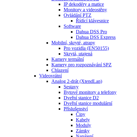
IP dekodéry a matice
Monitory a videostěny
Ovládání PTZ
Řídící klávesnice
Software
Dahua DSS Pro
Dahua DSS Express
Mobilní, skryté, atrapy
Pro vozidla (EN50155)
Skrytá, utajená
Kamery termální
Kamery pro rozpoznávání SPZ
Chlazení
Videovrátní
Analog 2-drát (XtendLan)
Sestavy
Bytové monitory a telefony
Dveřní stanice D2
Dveřní stanice modulární
Příslušenství
Čipy
Kabely
Moduly
Zámky
Napájení