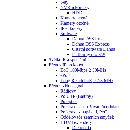
Sety
NVR rekordéry
HDD
Kamery pevné
Kamery otočné
IP enkodéry
Software
Dahua DSS Pro
Dahua DSS Express
Ostatní software Dahua
Platformy pro SW
Světla IR a speciální
Přenos IP po koaxu
EoC 100Mbps 2-30MHz
ePoE
Long Reach PoE, 2-28 MHz
Přenos videosignálu
Rádiový
Po UTP (Baluny)
Po optice
Po koaxu - sdružování/modulace
Po koaxu - napájení, PoC
Oddělovače zemních smyček
HDMI extendery
Dle média