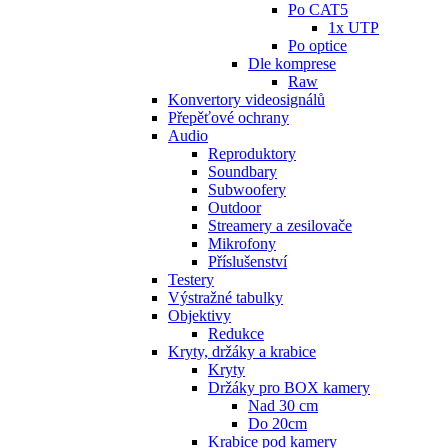
Po CAT5
1x UTP
Po optice
Dle komprese
Raw
Konvertory videosignálů
Přepěťové ochrany
Audio
Reproduktory
Soundbary
Subwoofery
Outdoor
Streamery a zesilovače
Mikrofony
Příslušenství
Testery
Výstražné tabulky
Objektivy
Redukce
Kryty, držáky a krabice
Kryty
Držáky pro BOX kamery
Nad 30 cm
Do 20cm
Krabice pod kamery