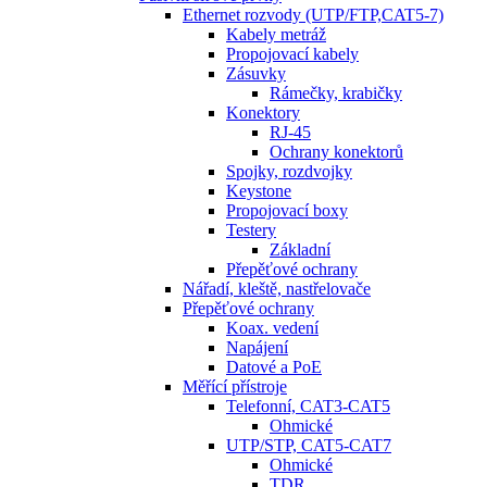
Ethernet rozvody (UTP/FTP,CAT5-7)
Kabely metráž
Propojovací kabely
Zásuvky
Rámečky, krabičky
Konektory
RJ-45
Ochrany konektorů
Spojky, rozdvojky
Keystone
Propojovací boxy
Testery
Základní
Přepěťové ochrany
Nářadí, kleště, nastřelovače
Přepěťové ochrany
Koax. vedení
Napájení
Datové a PoE
Měřící přístroje
Telefonní, CAT3-CAT5
Ohmické
UTP/STP, CAT5-CAT7
Ohmické
TDR