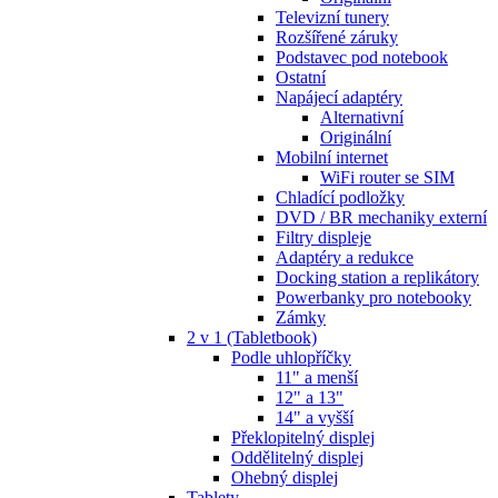
Televizní tunery
Rozšířené záruky
Podstavec pod notebook
Ostatní
Napájecí adaptéry
Alternativní
Originální
Mobilní internet
WiFi router se SIM
Chladící podložky
DVD / BR mechaniky externí
Filtry displeje
Adaptéry a redukce
Docking station a replikátory
Powerbanky pro notebooky
Zámky
2 v 1 (Tabletbook)
Podle uhlopříčky
11" a menší
12" a 13"
14" a vyšší
Překlopitelný displej
Oddělitelný displej
Ohebný displej
Tablety