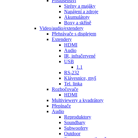
Příslušenství
Sirény a majáky
Napájení a zdroje
Akumulátoty
Boxy a skříně
Video/audio/extendery
Přehrávače s displejem
Extendery
HDMI
Audio
IR, infračervené
USB
1.1
RS-232
Klávesnice, myš
Tel. linka
Rozbočovače
HDMI
Multiviewery a kvadrátory
Přepínače
Audio
Reproduktory
Soundbary
Subwoofery
Outdoor