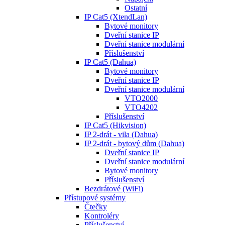
Ostatní
IP Cat5 (XtendLan)
Bytové monitory
Dveřní stanice IP
Dveřní stanice modulární
Příslušenství
IP Cat5 (Dahua)
Bytové monitory
Dveřní stanice IP
Dveřní stanice modulární
VTO2000
VTO4202
Příslušenství
IP Cat5 (Hikvision)
IP 2-drát - vila (Dahua)
IP 2-drát - bytový dům (Dahua)
Dveřní stanice IP
Dveřní stanice modulární
Bytové monitory
Příslušenství
Bezdrátové (WiFi)
Přístupové systémy
Čtečky
Kontroléry
Příslušenství