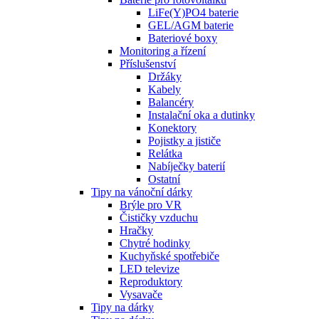
LiFe(Y)PO4 baterie
GEL/AGM baterie
Bateriové boxy
Monitoring a řízení
Příslušenství
Držáky
Kabely
Balancéry
Instalační oka a dutinky
Konektory
Pojistky a jističe
Relátka
Nabíječky baterií
Ostatní
Tipy na vánoční dárky
Brýle pro VR
Čističky vzduchu
Hračky
Chytré hodinky
Kuchyňské spotřebiče
LED televize
Reproduktory
Vysavače
Tipy na dárky