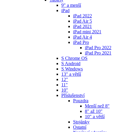
9" a menší
iPad
iPad 2022
iPad Air 5
iPad 2021
iPad mini 2021
iPad Air 4
iPad Pro
iPad Pro 2022
iPad Pro 2021
S Chrome OS
S Android
S Windows
13" a větší
12"
11"
10"
Příslušenství
Pouzdra
Menší než 8"
8" až 10"
10" a větší
Stojánky
Ostatní