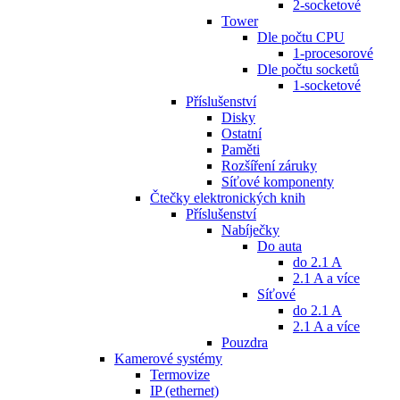
2-socketové
Tower
Dle počtu CPU
1-procesorové
Dle počtu socketů
1-socketové
Příslušenství
Disky
Ostatní
Paměti
Rozšíření záruky
Síťové komponenty
Čtečky elektronických knih
Příslušenství
Nabíječky
Do auta
do 2.1 A
2.1 A a více
Síťové
do 2.1 A
2.1 A a více
Pouzdra
Kamerové systémy
Termovize
IP (ethernet)