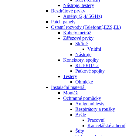
Nástroje, testery
Bezdrátové prvky
Antény (2,4/ 5GHz)
Patch panely
Ostatní rozvody (Telefonní,EZS,El.)
Kabely metráž
Zářezové prvky
Skříně
Vnitřní
Nástroje
Konektory, spojky
RJ-10/11/12
Patkové spojky
Testery
Ohmické
Instalační materiál
Montáž
Ochranné pomůcky
Antigenní testy
Respirátory a roušky
Brýle
Pracovní
Kancelářské a herní
Štíty