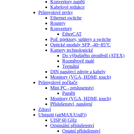
Konvertory napětí
Kabelové redukce
Průmyslové prvky
Ethernet switche
Routery
Konvertory
EtherCAT
PoE injektory, splitery a switche
Optické moduly SFP, -40~85°C
Kamery technologické
Do výbušného prostředí (ATEX)
Rozměrově malé
Termální
DIN napájecí zdroje a kabely
Monitory (VGA, HDMI, touch)
Průmyslové počítače
Mini PC - prislusenstvi
Paměti
Monitory (VGA, HDMI, touch)
Příslušenství, napájení
Zdraví
Ubiquiti (airMAX/UniFi)
UISP 60 GHz
Originální příslušenství
Ostatní příslušenství