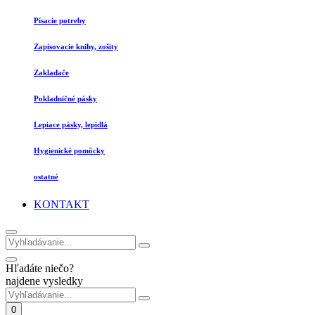
Písacie potreby
Zapisovacie knihy, zošity
Zakladače
Pokladničné pásky
Lepiace pásky, lepidlá
Hygienické pomôcky
ostatné
KONTAKT
Hľadáte niečo?
najdene vysledky
0