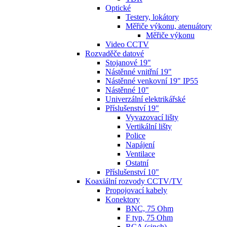
Optické
Testery, lokátory
Měřiče výkonu, atenuátory
Měřiče výkonu
Video CCTV
Rozvaděče datové
Stojanové 19"
Nástěnné vnitřní 19"
Nástěnné venkovní 19" IP55
Nástěnné 10"
Univerzální elektrikářské
Příslušenství 19"
Vyvazovací lišty
Vertikální lišty
Police
Napájení
Ventilace
Ostatní
Příslušenství 10"
Koaxiální rozvody CCTV/TV
Propojovací kabely
Konektory
BNC, 75 Ohm
F typ, 75 Ohm
RCA (cinch)