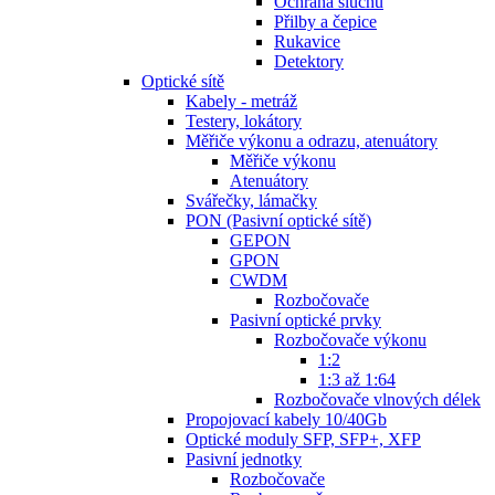
Ochrana sluchu
Přilby a čepice
Rukavice
Detektory
Optické sítě
Kabely - metráž
Testery, lokátory
Měřiče výkonu a odrazu, atenuátory
Měřiče výkonu
Atenuátory
Svářečky, lámačky
PON (Pasivní optické sítě)
GEPON
GPON
CWDM
Rozbočovače
Pasivní optické prvky
Rozbočovače výkonu
1:2
1:3 až 1:64
Rozbočovače vlnových délek
Propojovací kabely 10/40Gb
Optické moduly SFP, SFP+, XFP
Pasivní jednotky
Rozbočovače