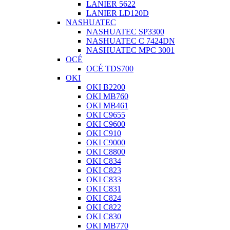
LANIER 5622
LANIER LD120D
NASHUATEC
NASHUATEC SP3300
NASHUATEC C 7424DN
NASHUATEC MPC 3001
OCÉ
OCÉ TDS700
OKI
OKI B2200
OKI MB760
OKI MB461
OKI C9655
OKI C9600
OKI C910
OKI C9000
OKI C8800
OKI C834
OKI C823
OKI C833
OKI C831
OKI C824
OKI C822
OKI C830
OKI MB770