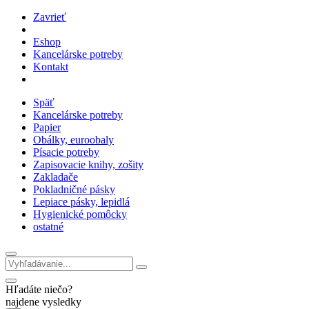
Zavrieť
Eshop
Kancelárske potreby
Kontakt
Späť
Kancelárske potreby
Papier
Obálky, euroobaly
Písacie potreby
Zapisovacie knihy, zošity
Zakladače
Pokladničné pásky
Lepiace pásky, lepidlá
Hygienické pomôcky
ostatné
Hľadáte niečo?
najdene vysledky