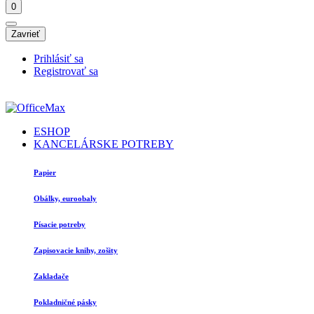
0
Zavrieť
Prihlásiť sa
Registrovať sa
ESHOP
KANCELÁRSKE POTREBY
Papier
Obálky, euroobaly
Písacie potreby
Zapisovacie knihy, zošity
Zakladače
Pokladničné pásky