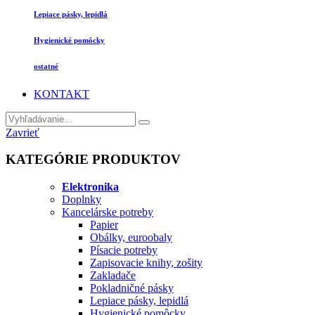
Lepiace pásky, lepidlá
Hygienické pomôcky
ostatné
KONTAKT
Zavrieť
KATEGÓRIE PRODUKTOV
Elektronika
Doplnky
Kancelárske potreby
Papier
Obálky, euroobaly
Písacie potreby
Zapisovacie knihy, zošity
Zakladače
Pokladničné pásky
Lepiace pásky, lepidlá
Hygienické pomôcky