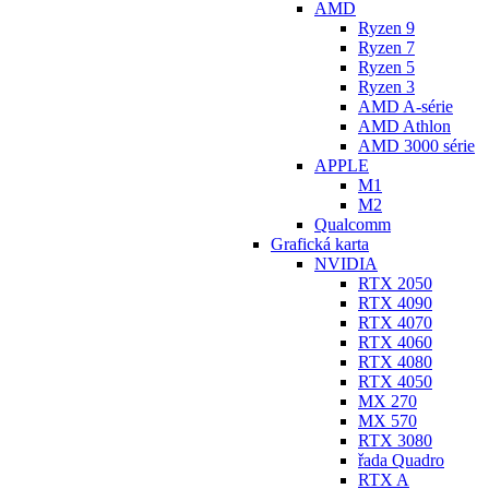
AMD
Ryzen 9
Ryzen 7
Ryzen 5
Ryzen 3
AMD A-série
AMD Athlon
AMD 3000 série
APPLE
M1
M2
Qualcomm
Grafická karta
NVIDIA
RTX 2050
RTX 4090
RTX 4070
RTX 4060
RTX 4080
RTX 4050
MX 270
MX 570
RTX 3080
řada Quadro
RTX A