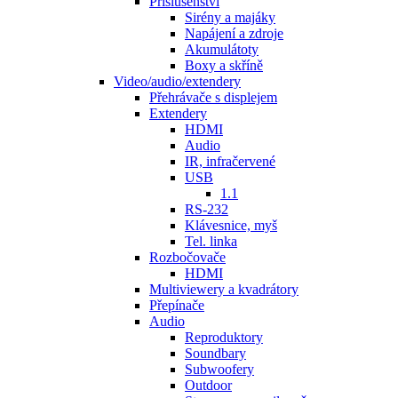
Příslušenství
Sirény a majáky
Napájení a zdroje
Akumulátoty
Boxy a skříně
Video/audio/extendery
Přehrávače s displejem
Extendery
HDMI
Audio
IR, infračervené
USB
1.1
RS-232
Klávesnice, myš
Tel. linka
Rozbočovače
HDMI
Multiviewery a kvadrátory
Přepínače
Audio
Reproduktory
Soundbary
Subwoofery
Outdoor