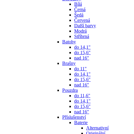
Bílá
Černá
Šedá
Červená
Další barvy
Modrá
Stříbrná
Batohy
do 14,1"
do 15,6"
nad 16"
Brašny
do 11"
do 14,1"
do 15,6"
nad 16"
Pouzdra
do 11,6"
do 14,1"
do 15,6"
nad 16"
Příslušenství
Baterie
Alternativní
Originální