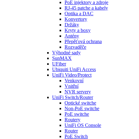
PoE injektory a zdroje
RJ-45 patche a kabely
Optika a DAC
Konvertory
Držáky
Kryty a boxy
Antény
Přepěťová ochrana
Rozvaděče
Výhodné sady
SunMAX
UFiber
Ubiquiti UniFi Access
UniFi Video/Protect
Venkovní
Vnitřní
NVR servery
UniFi Switch/Router
Optické switche
Non-PoE switche
PoE switche
Routery
UniFi OS Console
Router
PoE Switch