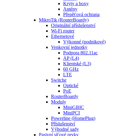
Kryty a boxy
Antény
Přepěťová ochrana
MikroTik (RouterBoardy)
Originální příslušenství
Wi-Fi router
Ethernetové
Výkonné (podnikové)
Venkovní jednotky
Podpora 802.11ac
AP (L4)
Klientské (L3)
60 GHz
LTE
Switche
Optické
PoE
RouterBoardy
Moduly
MiniGBIC
MiniPCI
Powerline (HomePlug)
Příslušenství
Výhodné sady
Pasivní síťové prvky