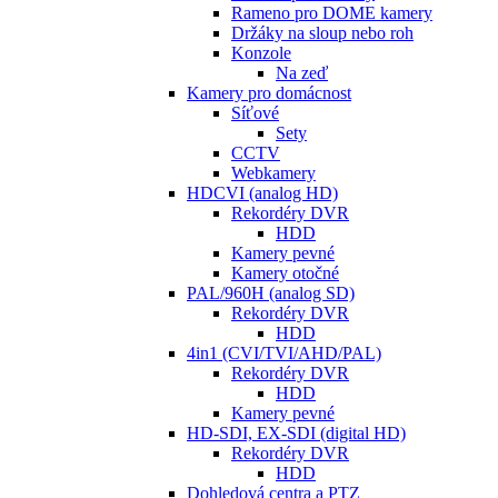
Rameno pro DOME kamery
Držáky na sloup nebo roh
Konzole
Na zeď
Kamery pro domácnost
Síťové
Sety
CCTV
Webkamery
HDCVI (analog HD)
Rekordéry DVR
HDD
Kamery pevné
Kamery otočné
PAL/960H (analog SD)
Rekordéry DVR
HDD
4in1 (CVI/TVI/AHD/PAL)
Rekordéry DVR
HDD
Kamery pevné
HD-SDI, EX-SDI (digital HD)
Rekordéry DVR
HDD
Dohledová centra a PTZ