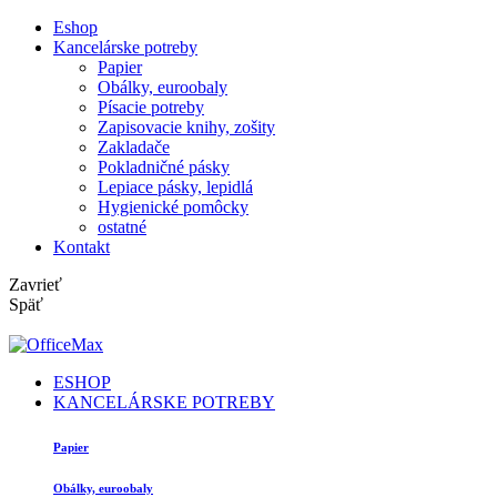
Eshop
Kancelárske potreby
Papier
Obálky, euroobaly
Písacie potreby
Zapisovacie knihy, zošity
Zakladače
Pokladničné pásky
Lepiace pásky, lepidlá
Hygienické pomôcky
ostatné
Kontakt
Zavrieť
Späť
ESHOP
KANCELÁRSKE POTREBY
Papier
Obálky, euroobaly