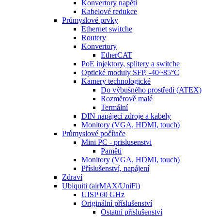
Konvertory napětí
Kabelové redukce
Průmyslové prvky
Ethernet switche
Routery
Konvertory
EtherCAT
PoE injektory, splitery a switche
Optické moduly SFP, -40~85°C
Kamery technologické
Do výbušného prostředí (ATEX)
Rozměrově malé
Termální
DIN napájecí zdroje a kabely
Monitory (VGA, HDMI, touch)
Průmyslové počítače
Mini PC - prislusenstvi
Paměti
Monitory (VGA, HDMI, touch)
Příslušenství, napájení
Zdraví
Ubiquiti (airMAX/UniFi)
UISP 60 GHz
Originální příslušenství
Ostatní příslušenství