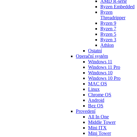
AMD R-série
Ryzen Embedded
Ryzen
Threadripper
Ryzen 9
Ryzen 7
Ryzen 5
Ryzen 3
Athlon
Ostatní
Operační systém
Windows 11
Windows 11 Pro
Windows 10
Windows 10 Pro
MAC OS
Linux
Chrome OS
Android
Bez OS
Provedení
All In One
Middle Tower
Mini ITX
Mini Tower