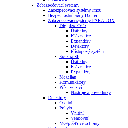
Zabezpečovací systémy
Zabezpečovací systémy Imou
Bezpečnostní brány Dahua
Zabezpečovací systémy PARADOX
Digiplex EVO
Ústředny
Klávesnice
Expandéry
Detektory
Přístupový systém
Spektra SP
Ústředny
Klávesnice
Expandéry
Magellan
Komunikátory
Příslušenství
Nástroje a převodníky
Detektory
Ostatní
Pohybu
Vnitřní
Venkovní
MG/plášťové ochrany