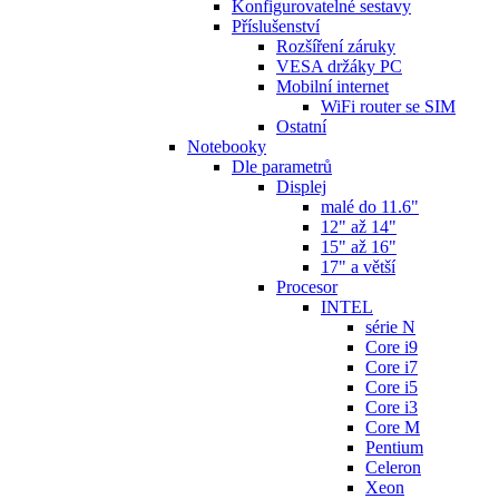
Konfigurovatelné sestavy
Příslušenství
Rozšíření záruky
VESA držáky PC
Mobilní internet
WiFi router se SIM
Ostatní
Notebooky
Dle parametrů
Displej
malé do 11.6"
12" až 14"
15" až 16"
17" a větší
Procesor
INTEL
série N
Core i9
Core i7
Core i5
Core i3
Core M
Pentium
Celeron
Xeon