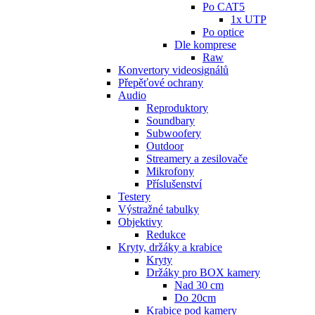
Po CAT5
1x UTP
Po optice
Dle komprese
Raw
Konvertory videosignálů
Přepěťové ochrany
Audio
Reproduktory
Soundbary
Subwoofery
Outdoor
Streamery a zesilovače
Mikrofony
Příslušenství
Testery
Výstražné tabulky
Objektivy
Redukce
Kryty, držáky a krabice
Kryty
Držáky pro BOX kamery
Nad 30 cm
Do 20cm
Krabice pod kamery