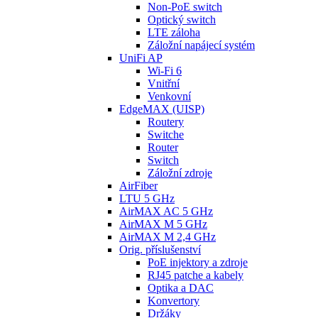
Non-PoE switch
Optický switch
LTE záloha
Záložní napájecí systém
UniFi AP
Wi-Fi 6
Vnitřní
Venkovní
EdgeMAX (UISP)
Routery
Switche
Router
Switch
Záložní zdroje
AirFiber
LTU 5 GHz
AirMAX AC 5 GHz
AirMAX M 5 GHz
AirMAX M 2,4 GHz
Orig. příslušenství
PoE injektory a zdroje
RJ45 patche a kabely
Optika a DAC
Konvertory
Držáky