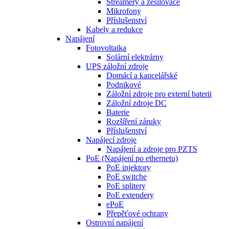
Streamery a zesilovače
Mikrofony
Příslušenství
Kabely a redukce
Napájení
Fotovoltaika
Solární elektrárny
UPS záložní zdroje
Domácí a kancelářské
Podnikové
Záložní zdroje pro externí baterii
Záložní zdroje DC
Baterie
Rozšíření záruky
Příslušenství
Napájecí zdroje
Napájení a zdroje pro PZTS
PoE (Napájení po ethernetu)
PoE injektory
PoE switche
PoE splitery
PoE extendery
ePoE
Přepěťové ochrany
Ostrovní napájení