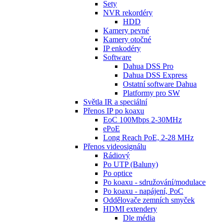
Sety
NVR rekordéry
HDD
Kamery pevné
Kamery otočné
IP enkodéry
Software
Dahua DSS Pro
Dahua DSS Express
Ostatní software Dahua
Platformy pro SW
Světla IR a speciální
Přenos IP po koaxu
EoC 100Mbps 2-30MHz
ePoE
Long Reach PoE, 2-28 MHz
Přenos videosignálu
Rádiový
Po UTP (Baluny)
Po optice
Po koaxu - sdružování/modulace
Po koaxu - napájení, PoC
Oddělovače zemních smyček
HDMI extendery
Dle média