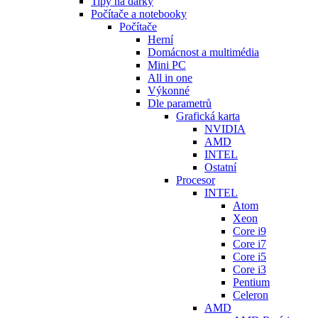
Tipy na dárky
Počítače a notebooky
Počítače
Herní
Domácnost a multimédia
Mini PC
All in one
Výkonné
Dle parametrů
Grafická karta
NVIDIA
AMD
INTEL
Ostatní
Procesor
INTEL
Atom
Xeon
Core i9
Core i7
Core i5
Core i3
Pentium
Celeron
AMD