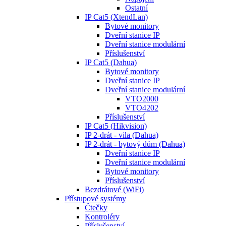
Ostatní
IP Cat5 (XtendLan)
Bytové monitory
Dveřní stanice IP
Dveřní stanice modulární
Příslušenství
IP Cat5 (Dahua)
Bytové monitory
Dveřní stanice IP
Dveřní stanice modulární
VTO2000
VTO4202
Příslušenství
IP Cat5 (Hikvision)
IP 2-drát - vila (Dahua)
IP 2-drát - bytový dům (Dahua)
Dveřní stanice IP
Dveřní stanice modulární
Bytové monitory
Příslušenství
Bezdrátové (WiFi)
Přístupové systémy
Čtečky
Kontroléry
Příslušenství