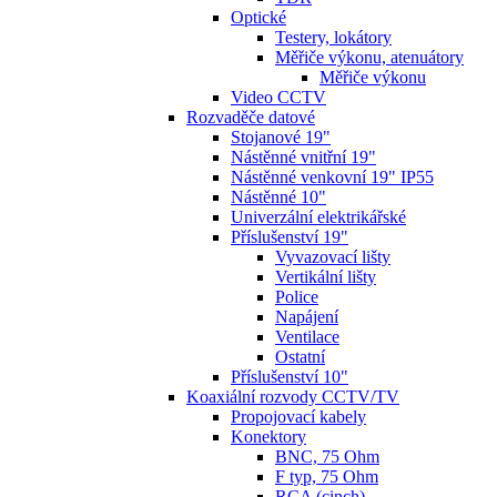
Optické
Testery, lokátory
Měřiče výkonu, atenuátory
Měřiče výkonu
Video CCTV
Rozvaděče datové
Stojanové 19"
Nástěnné vnitřní 19"
Nástěnné venkovní 19" IP55
Nástěnné 10"
Univerzální elektrikářské
Příslušenství 19"
Vyvazovací lišty
Vertikální lišty
Police
Napájení
Ventilace
Ostatní
Příslušenství 10"
Koaxiální rozvody CCTV/TV
Propojovací kabely
Konektory
BNC, 75 Ohm
F typ, 75 Ohm
RCA (cinch)