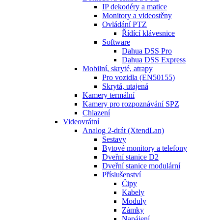
IP dekodéry a matice
Monitory a videostěny
Ovládání PTZ
Řídící klávesnice
Software
Dahua DSS Pro
Dahua DSS Express
Mobilní, skryté, atrapy
Pro vozidla (EN50155)
Skrytá, utajená
Kamery termální
Kamery pro rozpoznávání SPZ
Chlazení
Videovrátní
Analog 2-drát (XtendLan)
Sestavy
Bytové monitory a telefony
Dveřní stanice D2
Dveřní stanice modulární
Příslušenství
Čipy
Kabely
Moduly
Zámky
Napájení