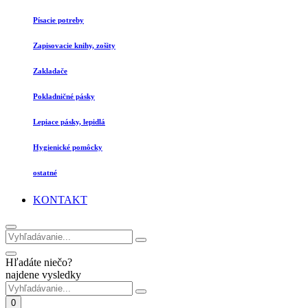
Písacie potreby
Zapisovacie knihy, zošity
Zakladače
Pokladničné pásky
Lepiace pásky, lepidlá
Hygienické pomôcky
ostatné
KONTAKT
Hľadáte niečo?
najdene vysledky
0