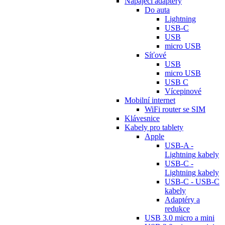
Napájecí adaptéry
Do auta
Lightning
USB-C
USB
micro USB
Síťové
USB
micro USB
USB C
Vícepinové
Mobilní internet
WiFi router se SIM
Klávesnice
Kabely pro tablety
Apple
USB-A -
Lightning kabely
USB-C -
Lightning kabely
USB-C - USB-C
kabely
Adaptéry a
redukce
USB 3.0 micro a mini