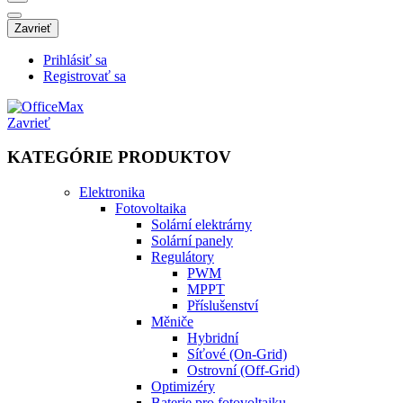
Zavrieť
Prihlásiť sa
Registrovať sa
Zavrieť
KATEGÓRIE PRODUKTOV
Elektronika
Fotovoltaika
Solární elektrárny
Solární panely
Regulátory
PWM
MPPT
Příslušenství
Měniče
Hybridní
Síťové (On-Grid)
Ostrovní (Off-Grid)
Optimizéry
Baterie pro fotovoltaiku