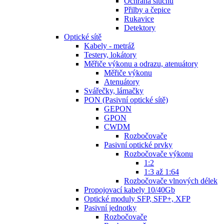
Ochrana sluchu
Přilby a čepice
Rukavice
Detektory
Optické sítě
Kabely - metráž
Testery, lokátory
Měřiče výkonu a odrazu, atenuátory
Měřiče výkonu
Atenuátory
Svářečky, lámačky
PON (Pasivní optické sítě)
GEPON
GPON
CWDM
Rozbočovače
Pasivní optické prvky
Rozbočovače výkonu
1:2
1:3 až 1:64
Rozbočovače vlnových délek
Propojovací kabely 10/40Gb
Optické moduly SFP, SFP+, XFP
Pasivní jednotky
Rozbočovače