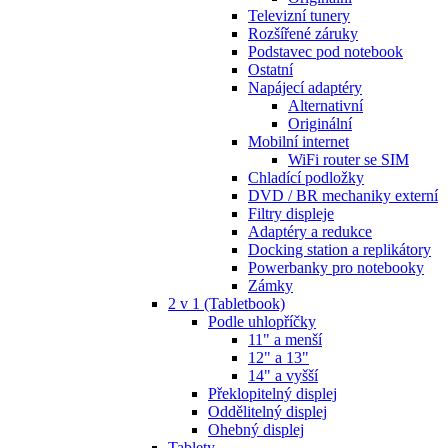
Televizní tunery
Rozšířené záruky
Podstavec pod notebook
Ostatní
Napájecí adaptéry
Alternativní
Originální
Mobilní internet
WiFi router se SIM
Chladící podložky
DVD / BR mechaniky externí
Filtry displeje
Adaptéry a redukce
Docking station a replikátory
Powerbanky pro notebooky
Zámky
2 v 1 (Tabletbook)
Podle uhlopříčky
11" a menší
12" a 13"
14" a vyšší
Překlopitelný displej
Oddělitelný displej
Ohebný displej
Tablety