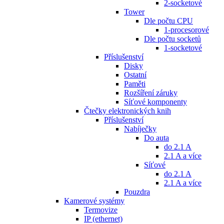
2-socketové
Tower
Dle počtu CPU
1-procesorové
Dle počtu socketů
1-socketové
Příslušenství
Disky
Ostatní
Paměti
Rozšíření záruky
Síťové komponenty
Čtečky elektronických knih
Příslušenství
Nabíječky
Do auta
do 2.1 A
2.1 A a více
Síťové
do 2.1 A
2.1 A a více
Pouzdra
Kamerové systémy
Termovize
IP (ethernet)