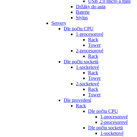
USB 2.0 micro a mini
Držáky do auta
Baterie
Stylus
Servery
Dle počtu CPU
1-procesorové
Rack
Tower
2-procesorové
Rack
Dle počtu socketů
1-socketové
Rack
Tower
2-socketové
Rack
Tower
Dle provedení
Rack
Dle počtu CPU
1-procesorové
2-procesorové
Dle počtu socketů
1-socketové