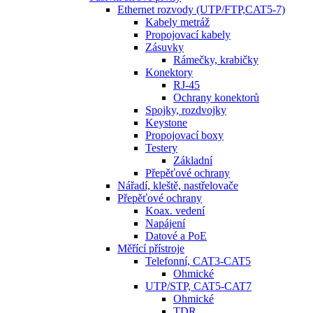
Ethernet rozvody (UTP/FTP,CAT5-7)
Kabely metráž
Propojovací kabely
Zásuvky
Rámečky, krabičky
Konektory
RJ-45
Ochrany konektorů
Spojky, rozdvojky
Keystone
Propojovací boxy
Testery
Základní
Přepěťové ochrany
Nářadí, kleště, nastřelovače
Přepěťové ochrany
Koax. vedení
Napájení
Datové a PoE
Měřící přístroje
Telefonní, CAT3-CAT5
Ohmické
UTP/STP, CAT5-CAT7
Ohmické
TDR