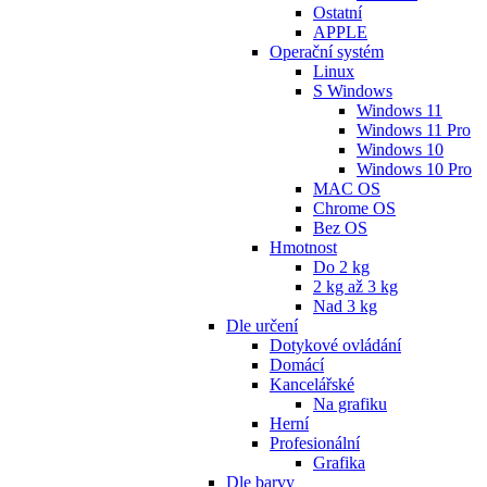
Ostatní
APPLE
Operační systém
Linux
S Windows
Windows 11
Windows 11 Pro
Windows 10
Windows 10 Pro
MAC OS
Chrome OS
Bez OS
Hmotnost
Do 2 kg
2 kg až 3 kg
Nad 3 kg
Dle určení
Dotykové ovládání
Domácí
Kancelářské
Na grafiku
Herní
Profesionální
Grafika
Dle barvy