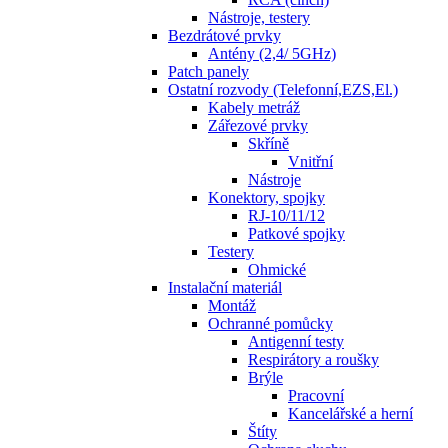
Nástroje, testery
Bezdrátové prvky
Antény (2,4/ 5GHz)
Patch panely
Ostatní rozvody (Telefonní,EZS,El.)
Kabely metráž
Zářezové prvky
Skříně
Vnitřní
Nástroje
Konektory, spojky
RJ-10/11/12
Patkové spojky
Testery
Ohmické
Instalační materiál
Montáž
Ochranné pomůcky
Antigenní testy
Respirátory a roušky
Brýle
Pracovní
Kancelářské a herní
Štíty