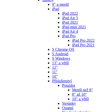
9" a menší
iPad
iPad 2022
iPad Air 5
iPad 2021
iPad mini 2021
iPad Air 4
iPad Pro
iPad Pro 2022
iPad Pro 2021
S Chrome OS
S Android
S Windows
13" a větší
12"
11"
10"
Příslušenství
Pouzdra
Menší než 8"
8" až 10"
10" a větší
Stojánky
Ostatní