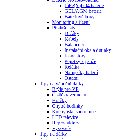
LiFe(Y)PO4 baterie
GEL/AGM baterie
Bateriové boxy
Monitoring a řízení
Příslušenství
Držáky
Kabely
Balancéry
Instalační oka a dutinky
Konektory
Pojistky a jističe
Relátka
Nabíječky baterií
Ostatní
Tipy na vánoční dárky
Brýle pro VR
Čističky vzduchu
Hračky
Chytré hodinky
Kuchyňské spotřebiče
LED televize
Reproduktory
Vysavače
Tipy na dárky