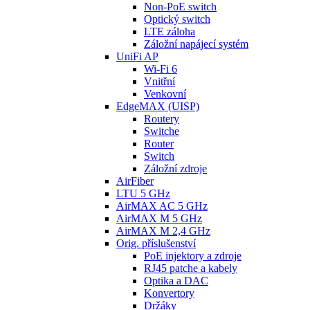
Non-PoE switch
Optický switch
LTE záloha
Záložní napájecí systém
UniFi AP
Wi-Fi 6
Vnitřní
Venkovní
EdgeMAX (UISP)
Routery
Switche
Router
Switch
Záložní zdroje
AirFiber
LTU 5 GHz
AirMAX AC 5 GHz
AirMAX M 5 GHz
AirMAX M 2,4 GHz
Orig. příslušenství
PoE injektory a zdroje
RJ45 patche a kabely
Optika a DAC
Konvertory
Držáky