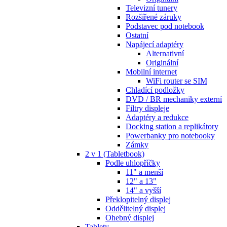
Televizní tunery
Rozšířené záruky
Podstavec pod notebook
Ostatní
Napájecí adaptéry
Alternativní
Originální
Mobilní internet
WiFi router se SIM
Chladící podložky
DVD / BR mechaniky externí
Filtry displeje
Adaptéry a redukce
Docking station a replikátory
Powerbanky pro notebooky
Zámky
2 v 1 (Tabletbook)
Podle uhlopříčky
11" a menší
12" a 13"
14" a vyšší
Překlopitelný displej
Oddělitelný displej
Ohebný displej
Tablety