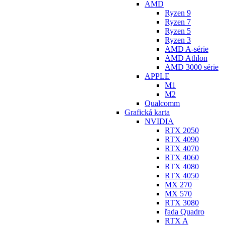
AMD
Ryzen 9
Ryzen 7
Ryzen 5
Ryzen 3
AMD A-série
AMD Athlon
AMD 3000 série
APPLE
M1
M2
Qualcomm
Grafická karta
NVIDIA
RTX 2050
RTX 4090
RTX 4070
RTX 4060
RTX 4080
RTX 4050
MX 270
MX 570
RTX 3080
řada Quadro
RTX A