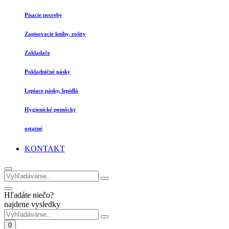
Písacie potreby
Zapisovacie knihy, zošity
Zakladače
Pokladničné pásky
Lepiace pásky, lepidlá
Hygienické pomôcky
ostatné
KONTAKT
Hľadáte niečo?
najdene vysledky
0