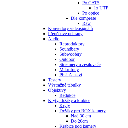
Po CAT5
1x UTP
Po optice
Dle komprese
Raw
Konvertory videosignálů
Přepěťové ochrany
Audio
Reproduktory
Soundbary
Subwoofery
Outdoor
Streamery a zesilovače
Mikrofony
Příslušenství
Testery
Výstražné tabulky
Objektivy
Redukce
Kryty, držáky a krabice
Kryty
Držáky pro BOX kamery
Nad 30 cm
Do 20cm
Krabice pod kamery