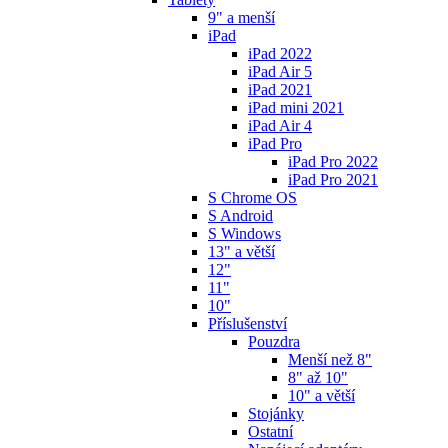
9" a menší
iPad
iPad 2022
iPad Air 5
iPad 2021
iPad mini 2021
iPad Air 4
iPad Pro
iPad Pro 2022
iPad Pro 2021
S Chrome OS
S Android
S Windows
13" a větší
12"
11"
10"
Příslušenství
Pouzdra
Menší než 8"
8" až 10"
10" a větší
Stojánky
Ostatní