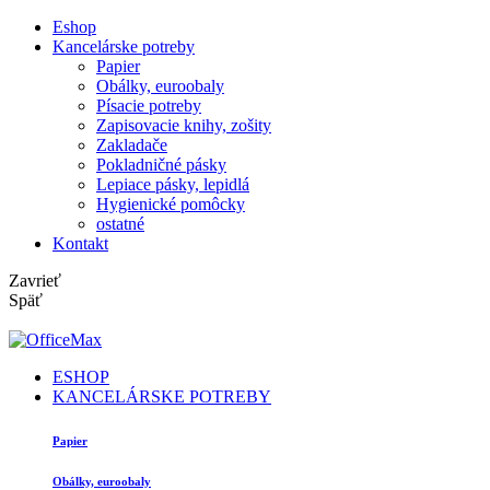
Eshop
Kancelárske potreby
Papier
Obálky, euroobaly
Písacie potreby
Zapisovacie knihy, zošity
Zakladače
Pokladničné pásky
Lepiace pásky, lepidlá
Hygienické pomôcky
ostatné
Kontakt
Zavrieť
Späť
ESHOP
KANCELÁRSKE POTREBY
Papier
Obálky, euroobaly