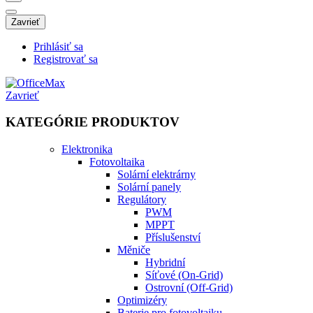
Zavrieť
Prihlásiť sa
Registrovať sa
Zavrieť
KATEGÓRIE PRODUKTOV
Elektronika
Fotovoltaika
Solární elektrárny
Solární panely
Regulátory
PWM
MPPT
Příslušenství
Měniče
Hybridní
Síťové (On-Grid)
Ostrovní (Off-Grid)
Optimizéry
Baterie pro fotovoltaiku