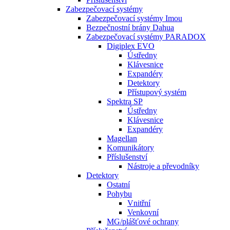
Zabezpečovací systémy
Zabezpečovací systémy Imou
Bezpečnostní brány Dahua
Zabezpečovací systémy PARADOX
Digiplex EVO
Ústředny
Klávesnice
Expandéry
Detektory
Přístupový systém
Spektra SP
Ústředny
Klávesnice
Expandéry
Magellan
Komunikátory
Příslušenství
Nástroje a převodníky
Detektory
Ostatní
Pohybu
Vnitřní
Venkovní
MG/plášťové ochrany