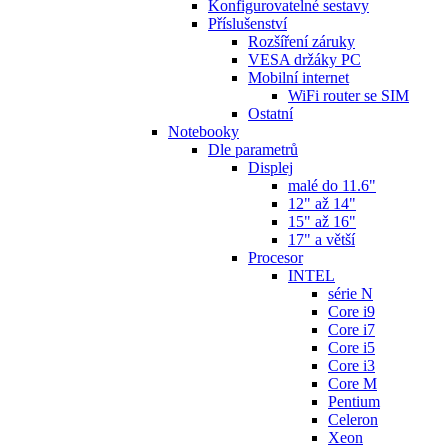
Konfigurovatelné sestavy
Příslušenství
Rozšíření záruky
VESA držáky PC
Mobilní internet
WiFi router se SIM
Ostatní
Notebooky
Dle parametrů
Displej
malé do 11.6"
12" až 14"
15" až 16"
17" a větší
Procesor
INTEL
série N
Core i9
Core i7
Core i5
Core i3
Core M
Pentium
Celeron
Xeon