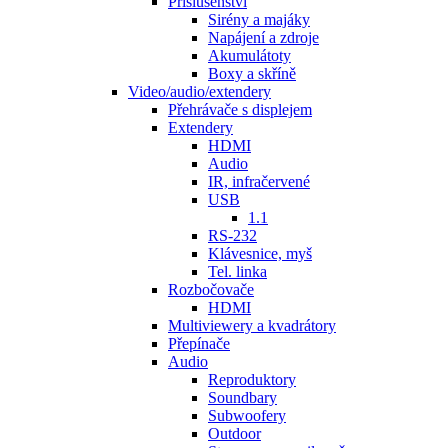
Příslušenství
Sirény a majáky
Napájení a zdroje
Akumulátoty
Boxy a skříně
Video/audio/extendery
Přehrávače s displejem
Extendery
HDMI
Audio
IR, infračervené
USB
1.1
RS-232
Klávesnice, myš
Tel. linka
Rozbočovače
HDMI
Multiviewery a kvadrátory
Přepínače
Audio
Reproduktory
Soundbary
Subwoofery
Outdoor