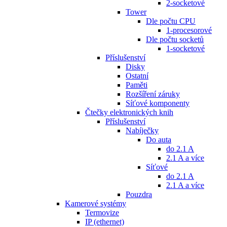
2-socketové
Tower
Dle počtu CPU
1-procesorové
Dle počtu socketů
1-socketové
Příslušenství
Disky
Ostatní
Paměti
Rozšíření záruky
Síťové komponenty
Čtečky elektronických knih
Příslušenství
Nabíječky
Do auta
do 2.1 A
2.1 A a více
Síťové
do 2.1 A
2.1 A a více
Pouzdra
Kamerové systémy
Termovize
IP (ethernet)