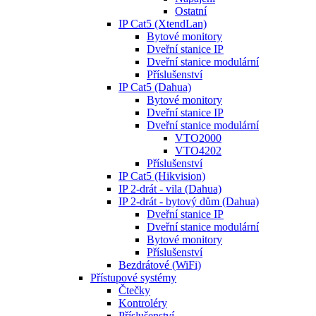
Ostatní
IP Cat5 (XtendLan)
Bytové monitory
Dveřní stanice IP
Dveřní stanice modulární
Příslušenství
IP Cat5 (Dahua)
Bytové monitory
Dveřní stanice IP
Dveřní stanice modulární
VTO2000
VTO4202
Příslušenství
IP Cat5 (Hikvision)
IP 2-drát - vila (Dahua)
IP 2-drát - bytový dům (Dahua)
Dveřní stanice IP
Dveřní stanice modulární
Bytové monitory
Příslušenství
Bezdrátové (WiFi)
Přístupové systémy
Čtečky
Kontroléry
Příslušenství