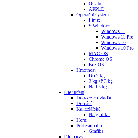
Ostatní
APPLE
Operační systém
Linux
S Windows
Windows 11
Windows 11 Pro
Windows 10
Windows 10 Pro
MAC OS
Chrome OS
Bez OS
Hmotnost
Do 2 kg
2 kg až 3 kg
Nad 3 kg
Dle určení
Dotykové ovládání
Domácí
Kancelářské
Na grafiku
Herní
Profesionální
Grafika
Dle barvy