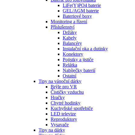
LiFe(Y)PO4 baterie
GEL/AGM baterie
Bateriové boxy
Monitoring a řízení
Příslušenství
Držáky
Kabely
Balancéry
Instalační oka a dutinky
Konektory
Pojistky a jističe
Relátka
Nabíječky baterií
Ostatní
Tipy na vánoční dárky
Brýle pro VR
Čističky vzduchu
Hračky
Chytré hodinky
Kuchyňské spotřebiče
LED televize
Reproduktory
Vysavače
Tipy na dárky