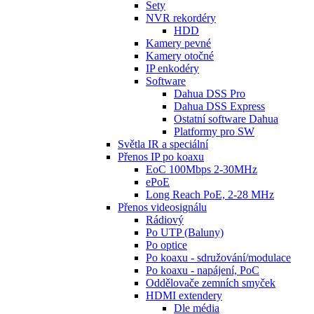
Sety
NVR rekordéry
HDD
Kamery pevné
Kamery otočné
IP enkodéry
Software
Dahua DSS Pro
Dahua DSS Express
Ostatní software Dahua
Platformy pro SW
Světla IR a speciální
Přenos IP po koaxu
EoC 100Mbps 2-30MHz
ePoE
Long Reach PoE, 2-28 MHz
Přenos videosignálu
Rádiový
Po UTP (Baluny)
Po optice
Po koaxu - sdružování/modulace
Po koaxu - napájení, PoC
Oddělovače zemních smyček
HDMI extendery
Dle média