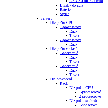
USB 2.0 micro a mini
Držáky do auta
Baterie
Stylus
Servery
Dle počtu CPU
1-procesorové
Rack
Tower
2-procesorové
Rack
Dle počtu socketů
1-socketové
Rack
Tower
2-socketové
Rack
Tower
Dle provedení
Rack
Dle počtu CPU
1-procesorové
2-procesorové
Dle počtu socketů
1-socketové