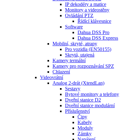
IP dekodéry a matice
Monitory a videostěny
Ovládání PTZ
Řídící klávesnice
Software
Dahua DSS Pro
Dahua DSS Express
Mobilní, skryté, atrapy
Pro vozidla (EN50155)
Skrytá, utajená
Kamery termální
Kamery pro rozpoznávání SPZ
Chlazení
Videovrátní
Analog 2-drát (XtendLan)
Sestavy
Bytové monitory a telefony
Dveřní stanice D2
Dveřní stanice modulární
Příslušenství
Čipy
Kabely
Moduly
Zámky
Napájení