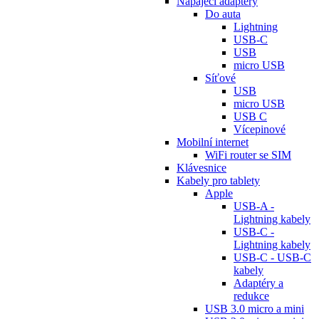
Napájecí adaptéry
Do auta
Lightning
USB-C
USB
micro USB
Síťové
USB
micro USB
USB C
Vícepinové
Mobilní internet
WiFi router se SIM
Klávesnice
Kabely pro tablety
Apple
USB-A -
Lightning kabely
USB-C -
Lightning kabely
USB-C - USB-C
kabely
Adaptéry a
redukce
USB 3.0 micro a mini