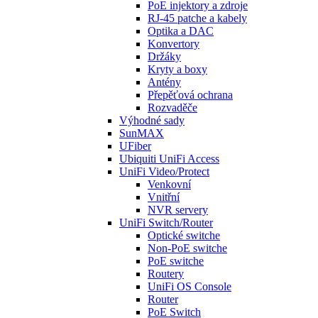
PoE injektory a zdroje
RJ-45 patche a kabely
Optika a DAC
Konvertory
Držáky
Kryty a boxy
Antény
Přepěťová ochrana
Rozvaděče
Výhodné sady
SunMAX
UFiber
Ubiquiti UniFi Access
UniFi Video/Protect
Venkovní
Vnitřní
NVR servery
UniFi Switch/Router
Optické switche
Non-PoE switche
PoE switche
Routery
UniFi OS Console
Router
PoE Switch