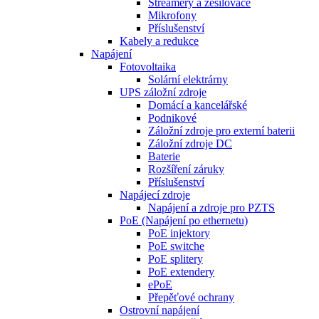
Streamery a zesilovače
Mikrofony
Příslušenství
Kabely a redukce
Napájení
Fotovoltaika
Solární elektrárny
UPS záložní zdroje
Domácí a kancelářské
Podnikové
Záložní zdroje pro externí baterii
Záložní zdroje DC
Baterie
Rozšíření záruky
Příslušenství
Napájecí zdroje
Napájení a zdroje pro PZTS
PoE (Napájení po ethernetu)
PoE injektory
PoE switche
PoE splitery
PoE extendery
ePoE
Přepěťové ochrany
Ostrovní napájení