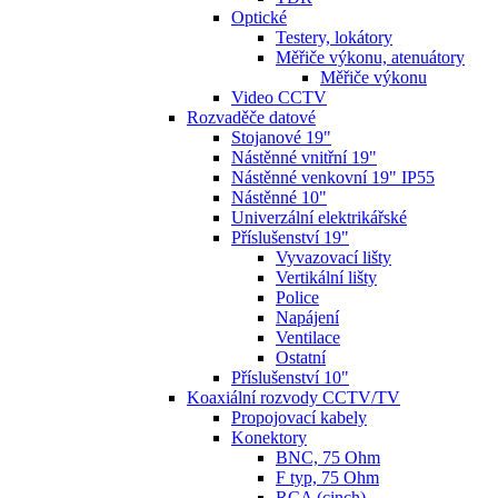
Optické
Testery, lokátory
Měřiče výkonu, atenuátory
Měřiče výkonu
Video CCTV
Rozvaděče datové
Stojanové 19"
Nástěnné vnitřní 19"
Nástěnné venkovní 19" IP55
Nástěnné 10"
Univerzální elektrikářské
Příslušenství 19"
Vyvazovací lišty
Vertikální lišty
Police
Napájení
Ventilace
Ostatní
Příslušenství 10"
Koaxiální rozvody CCTV/TV
Propojovací kabely
Konektory
BNC, 75 Ohm
F typ, 75 Ohm
RCA (cinch)