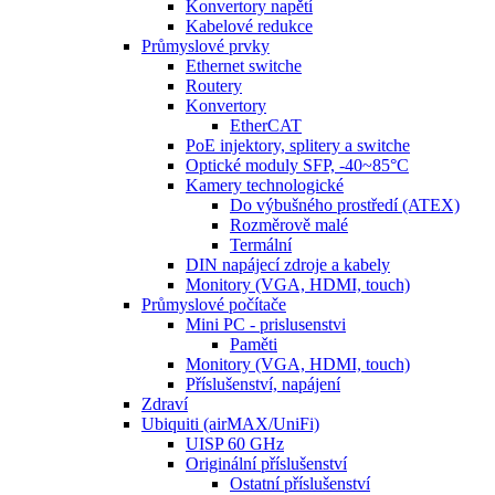
Konvertory napětí
Kabelové redukce
Průmyslové prvky
Ethernet switche
Routery
Konvertory
EtherCAT
PoE injektory, splitery a switche
Optické moduly SFP, -40~85°C
Kamery technologické
Do výbušného prostředí (ATEX)
Rozměrově malé
Termální
DIN napájecí zdroje a kabely
Monitory (VGA, HDMI, touch)
Průmyslové počítače
Mini PC - prislusenstvi
Paměti
Monitory (VGA, HDMI, touch)
Příslušenství, napájení
Zdraví
Ubiquiti (airMAX/UniFi)
UISP 60 GHz
Originální příslušenství
Ostatní příslušenství