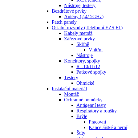
Nástroje, testery
Bezdrátové prvky
Antény (2,4/ 5GHz)
Patch panely
Ostatní rozvody (Telefonní,EZS,El.)
Kabely metráž
Zářezové prvky
Skříně
Vnitřní
Nástroje
Konektory, spojky
RJ-10/11/12
Patkové spojky
Testery
Ohmické
Instalační materiál
Montáž
Ochranné pomůcky
Antigenní testy
Respirátory a roušky
Brýle
Pracovní
Kancelářské a herní
Štíty