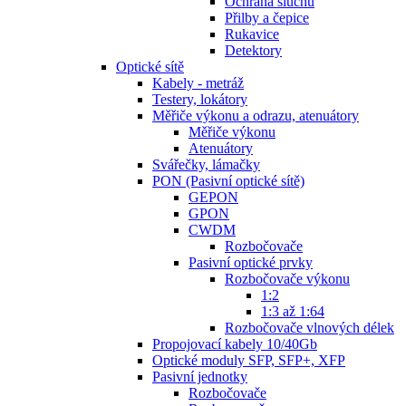
Ochrana sluchu
Přilby a čepice
Rukavice
Detektory
Optické sítě
Kabely - metráž
Testery, lokátory
Měřiče výkonu a odrazu, atenuátory
Měřiče výkonu
Atenuátory
Svářečky, lámačky
PON (Pasivní optické sítě)
GEPON
GPON
CWDM
Rozbočovače
Pasivní optické prvky
Rozbočovače výkonu
1:2
1:3 až 1:64
Rozbočovače vlnových délek
Propojovací kabely 10/40Gb
Optické moduly SFP, SFP+, XFP
Pasivní jednotky
Rozbočovače