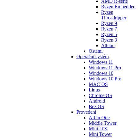
AMD R-série
Ryzen Embedded
Ryzen
Threadripper
Ryzen 9
Ryzen 7
Ryzen 5
Ryzen 3
Athlon
Ostatní
Operační systém
Windows 11
Windows 11 Pro
Windows 10
Windows 10 Pro
MAC OS
Linux
Chrome OS
Android
Bez OS
Provedení
All In One
Middle Tower
Mini ITX
Mini Tower