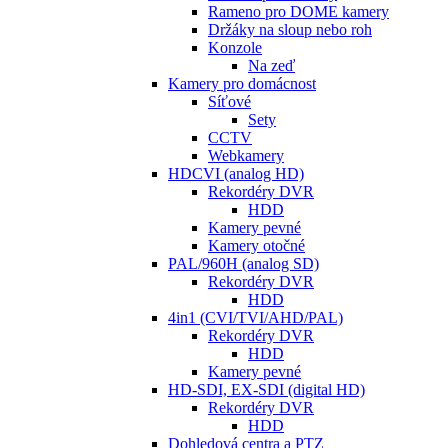
Rameno pro DOME kamery
Držáky na sloup nebo roh
Konzole
Na zeď
Kamery pro domácnost
Síťové
Sety
CCTV
Webkamery
HDCVI (analog HD)
Rekordéry DVR
HDD
Kamery pevné
Kamery otočné
PAL/960H (analog SD)
Rekordéry DVR
HDD
4in1 (CVI/TVI/AHD/PAL)
Rekordéry DVR
HDD
Kamery pevné
HD-SDI, EX-SDI (digital HD)
Rekordéry DVR
HDD
Dohledová centra a PTZ