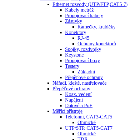
Ethernet rozvody (UTP/FTP,CAT5-7)
Kabely metráž
Propojovací kabely
Zásuvky
Rámečky, krabičky
Konektory
RJ-45
Ochrany konektorů
Spojky, rozdvojky
Keystone
Propojovací boxy
Testery
Základní
Přepěťové ochrany
Nářadí, kleště, nastřelovače
Přepěťové ochrany
Koax. vedení
Napájení
Datové a PoE
Měřící přístroje
Telefonní, CAT3-CAT5
Ohmické
UTP/STP, CAT5-CAT7
Ohmické
TDR