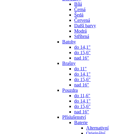
Bílá
Černá
Šedá
Červená
Další barvy
Modrá
Stříbrná
Batohy
do 14,1"
do 15,6"
nad 16"
Brašny
do 11"
do 14,1"
do 15,6"
nad 16"
Pouzdra
do 11,6"
do 14,1"
do 15,6"
nad 16"
Příslušenství
Baterie
Alternativní
Originální