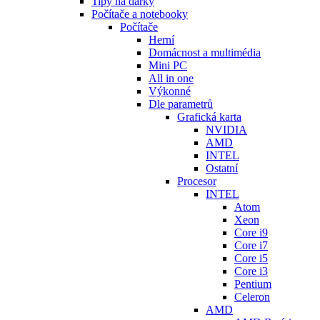
Tipy na dárky
Počítače a notebooky
Počítače
Herní
Domácnost a multimédia
Mini PC
All in one
Výkonné
Dle parametrů
Grafická karta
NVIDIA
AMD
INTEL
Ostatní
Procesor
INTEL
Atom
Xeon
Core i9
Core i7
Core i5
Core i3
Pentium
Celeron
AMD