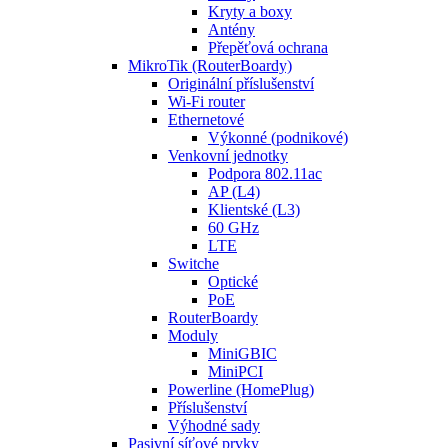
Kryty a boxy
Antény
Přepěťová ochrana
MikroTik (RouterBoardy)
Originální příslušenství
Wi-Fi router
Ethernetové
Výkonné (podnikové)
Venkovní jednotky
Podpora 802.11ac
AP (L4)
Klientské (L3)
60 GHz
LTE
Switche
Optické
PoE
RouterBoardy
Moduly
MiniGBIC
MiniPCI
Powerline (HomePlug)
Příslušenství
Výhodné sady
Pasivní síťové prvky