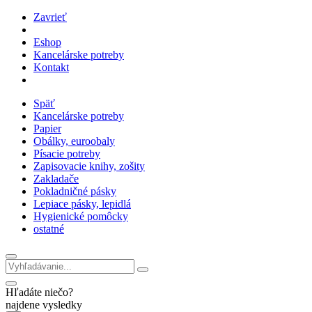
Zavrieť
Eshop
Kancelárske potreby
Kontakt
Späť
Kancelárske potreby
Papier
Obálky, euroobaly
Písacie potreby
Zapisovacie knihy, zošity
Zakladače
Pokladničné pásky
Lepiace pásky, lepidlá
Hygienické pomôcky
ostatné
Hľadáte niečo?
najdene vysledky