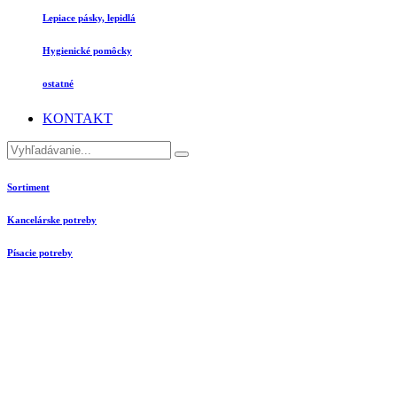
Lepiace pásky, lepidlá
Hygienické pomôcky
ostatné
KONTAKT
Sortiment
Kancelárske potreby
Písacie potreby