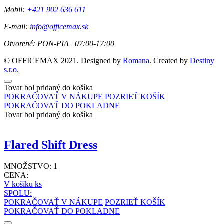
Mobil:
+421 902 636 611
E-mail:
info@officemax.sk
Otvorené:
PON-PIA | 07:00-17:00
© OFFICEMAX 2021. Designed by
Romana
. Created by
Destiny
s.r.o.
Tovar bol pridaný do košíka
POKRAČOVAŤ V NÁKUPE
POZRIEŤ KOŠÍK
POKRAČOVAŤ DO POKLADNE
Tovar bol pridaný do košíka
Flared Shift Dress
MNOŽSTVO:
1
CENA:
V košíku
ks
SPOLU:
POKRAČOVAŤ V NÁKUPE
POZRIEŤ KOŠÍK
POKRAČOVAŤ DO POKLADNE