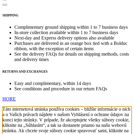
SHIPPING
Complimentary ground shipping within 1 to 7 business days
In-store collection available within 1 to 7 business days
Next-day and Express delivery options also available
Purchases are delivered in an orange box tied with a Bolduc
ribbon, with the exception of certain items
See the delivery FAQs for details on shipping methods, costs
and delivery times
RETURNS AND EXCHANGES
Easy and complimentary, within 14 days
See conditions and procedure in our return FAQs
HORE
Táto internetová stránka používa cookies – bližšie informácie o nich
a o Vašich právach nájdete v našom Vyhlásení o ochrane údajov na
konci tejto stránky. V prípade, že akceptujete všetky súbory cookie,
kliknite na „Súhlasím“, a tak sa dostanete priamo na našu webovú
stránku. Ak chcete svoje súbory cookie spravovať sami, kliknite na