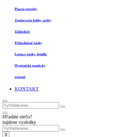
Písacie potreby
Zapisovacie knihy, zošity
Zakladače
Pokladničné pásky
Lepiace pásky, lepidlá
Hygienické pomôcky
ostatné
KONTAKT
Hľadáte niečo?
najdene vysledky
0