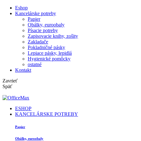
Eshop
Kancelárske potreby
Papier
Obálky, euroobaly
Písacie potreby
Zapisovacie knihy, zošity
Zakladače
Pokladničné pásky
Lepiace pásky, lepidlá
Hygienické pomôcky
ostatné
Kontakt
Zavrieť
Späť
ESHOP
KANCELÁRSKE POTREBY
Papier
Obálky, euroobaly