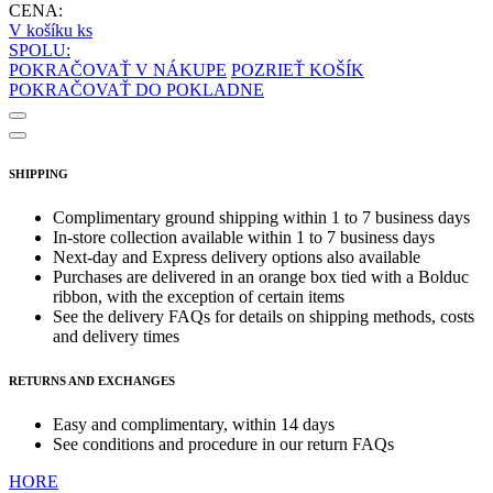
CENA:
V košíku
ks
SPOLU:
POKRAČOVAŤ V NÁKUPE
POZRIEŤ KOŠÍK
POKRAČOVAŤ DO POKLADNE
SHIPPING
Complimentary ground shipping within 1 to 7 business days
In-store collection available within 1 to 7 business days
Next-day and Express delivery options also available
Purchases are delivered in an orange box tied with a Bolduc
ribbon, with the exception of certain items
See the delivery FAQs for details on shipping methods, costs
and delivery times
RETURNS AND EXCHANGES
Easy and complimentary, within 14 days
See conditions and procedure in our return FAQs
HORE