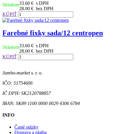
33.60 €
s DPH
Skladom
28.00 €
bez DPH
KÚPIŤ
Farebné fixky sada/12 centropen
33.60 €
s DPH
Skladom
28.00 €
bez DPH
KÚPIŤ
Jumbo-market s. r. o.
IČO: 51754606
IČ DPH: SK2120788857
IBAN: SK89 1100 0000 0029 4306 6784
INFO
Časté otázky
Doprava a platba