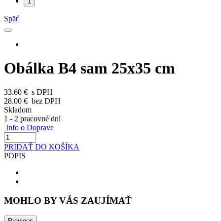
1
Späť
Obálka B4 sam 25x35 cm
33.60 €
s DPH
28.00 €
bez DPH
Skladom
1 - 2 pracovné dni
Info o Doprave
PRIDAŤ DO KOŠÍKA
POPIS
MOHLO BY VÁS ZAUJÍMAŤ
Previous