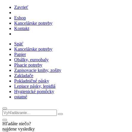
Zavrieť
Eshop
Kancelárske potreby
Kontakt
Späť
Kancelárske potreby
Papier
Obálky, euroobaly
Písacie potreby
Zapisovacie knihy, zošity
Zakladače
Pokladničné pásky
Lepiace pásky, lepidlá
Hygienické pomôcky
ostatné
Hľadáte niečo?
najdene vysledky