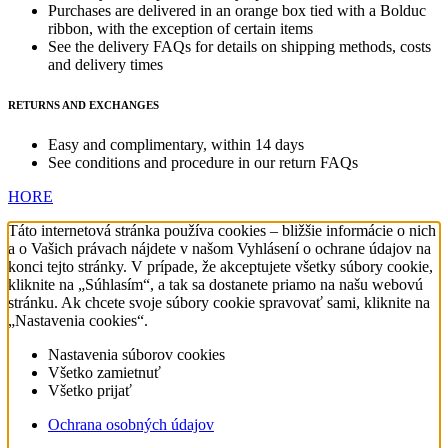
Purchases are delivered in an orange box tied with a Bolduc
ribbon, with the exception of certain items
See the delivery FAQs for details on shipping methods, costs
and delivery times
RETURNS AND EXCHANGES
Easy and complimentary, within 14 days
See conditions and procedure in our return FAQs
HORE
Táto internetová stránka používa cookies – bližšie informácie o nich
a o Vašich právach nájdete v našom Vyhlásení o ochrane údajov na
konci tejto stránky. V prípade, že akceptujete všetky súbory cookie,
kliknite na „Súhlasím“, a tak sa dostanete priamo na našu webovú
stránku. Ak chcete svoje súbory cookie spravovať sami, kliknite na
„Nastavenia cookies“.
Nastavenia súborov cookies
Všetko zamietnuť
Všetko prijať
Ochrana osobných údajov