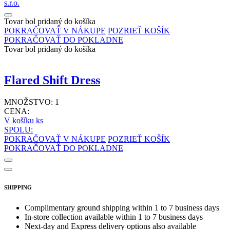
s.r.o.
Tovar bol pridaný do košíka
POKRAČOVAŤ V NÁKUPE
POZRIEŤ KOŠÍK
POKRAČOVAŤ DO POKLADNE
Tovar bol pridaný do košíka
Flared Shift Dress
MNOŽSTVO:
1
CENA:
V košíku
ks
SPOLU:
POKRAČOVAŤ V NÁKUPE
POZRIEŤ KOŠÍK
POKRAČOVAŤ DO POKLADNE
SHIPPING
Complimentary ground shipping within 1 to 7 business days
In-store collection available within 1 to 7 business days
Next-day and Express delivery options also available