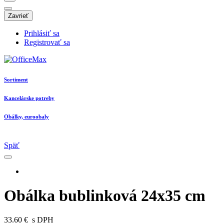
Zavrieť
Prihlásiť sa
Registrovať sa
Sortiment
Kancelárske potreby
Obálky, euroobaly
Späť
Obálka bublinková 24x35 cm
33.60 €
s DPH