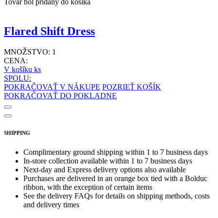
Tovar bol pridaný do košíka
Flared Shift Dress
MNOŽSTVO:
1
CENA:
V košíku
ks
SPOLU:
POKRAČOVAŤ V NÁKUPE
POZRIEŤ KOŠÍK
POKRAČOVAŤ DO POKLADNE
SHIPPING
Complimentary ground shipping within 1 to 7 business days
In-store collection available within 1 to 7 business days
Next-day and Express delivery options also available
Purchases are delivered in an orange box tied with a Bolduc
ribbon, with the exception of certain items
See the delivery FAQs for details on shipping methods, costs
and delivery times