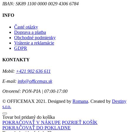
IBAN: SK89 1100 0000 0029 4306 6784
INFO
Časté otázky
Doprava a platba
Obchodné podmienky
Vrátenie a reklamácie
GDPR
KONTAKTY
Mobil:
+421 902 636 611
E-mail:
info@officemax.sk
Otvorené:
PON-PIA | 07:00-17:00
© OFFICEMAX 2021. Designed by
Romana
. Created by
Destiny
s.r.o.
Tovar bol pridaný do košíka
POKRAČOVAŤ V NÁKUPE
POZRIEŤ KOŠÍK
POKRAČOVAŤ DO POKLADNE