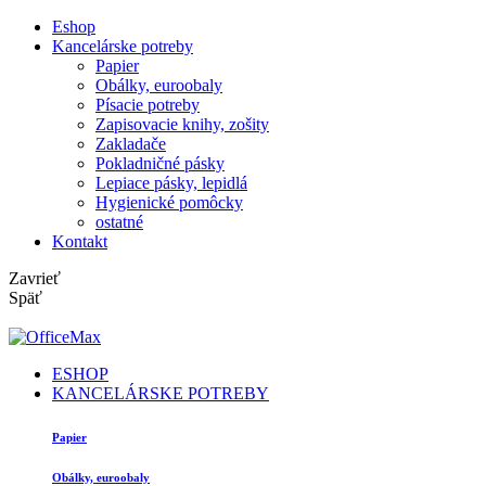
Eshop
Kancelárske potreby
Papier
Obálky, euroobaly
Písacie potreby
Zapisovacie knihy, zošity
Zakladače
Pokladničné pásky
Lepiace pásky, lepidlá
Hygienické pomôcky
ostatné
Kontakt
Zavrieť
Späť
ESHOP
KANCELÁRSKE POTREBY
Papier
Obálky, euroobaly