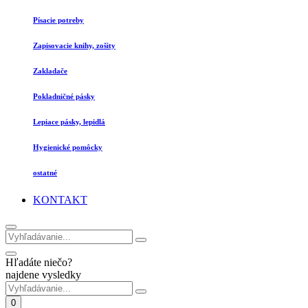
Písacie potreby
Zapisovacie knihy, zošity
Zakladače
Pokladničné pásky
Lepiace pásky, lepidlá
Hygienické pomôcky
ostatné
KONTAKT
Hľadáte niečo?
najdene vysledky
0