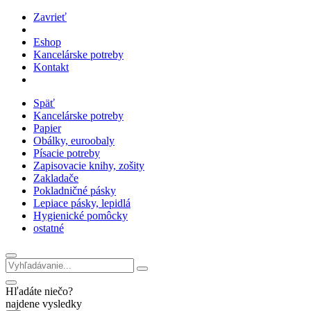
Zavrieť
Eshop
Kancelárske potreby
Kontakt
Späť
Kancelárske potreby
Papier
Obálky, euroobaly
Písacie potreby
Zapisovacie knihy, zošity
Zakladače
Pokladničné pásky
Lepiace pásky, lepidlá
Hygienické pomôcky
ostatné
Hľadáte niečo?
najdene vysledky