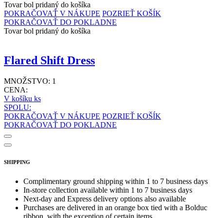
Tovar bol pridaný do košíka
POKRAČOVAŤ V NÁKUPE
POZRIEŤ KOŠÍK
POKRAČOVAŤ DO POKLADNE
Tovar bol pridaný do košíka
Flared Shift Dress
MNOŽSTVO:
1
CENA:
V košíku
ks
SPOLU:
POKRAČOVAŤ V NÁKUPE
POZRIEŤ KOŠÍK
POKRAČOVAŤ DO POKLADNE
SHIPPING
Complimentary ground shipping within 1 to 7 business days
In-store collection available within 1 to 7 business days
Next-day and Express delivery options also available
Purchases are delivered in an orange box tied with a Bolduc
ribbon, with the exception of certain items