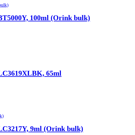
BT5000Y, 100ml (Orink bulk)
ň LC3619XLBK, 65ml
LC3217Y, 9ml (Orink bulk)