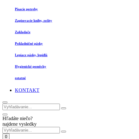
Písacie potreby
Zapisovacie knihy, zošity
Zakladače
Pokladničné pásky
Lepiace pásky, lepidlá
Hygienické pomôcky
ostatné
KONTAKT
Hľadáte niečo?
najdene vysledky
0