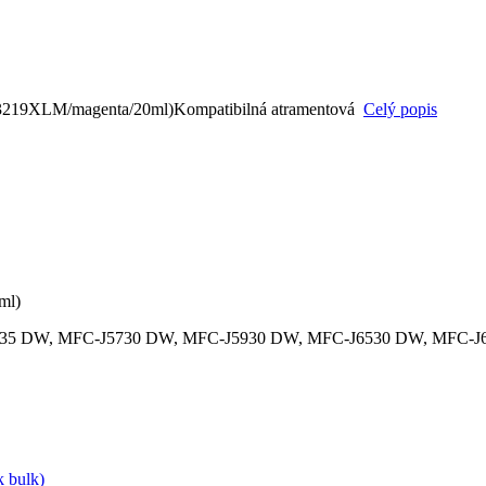
3219XLM/magenta/20ml)Kompatibilná atramentová
Celý popis
ml)
C-J5335 DW, MFC-J5730 DW, MFC-J5930 DW, MFC-J6530 DW, MFC