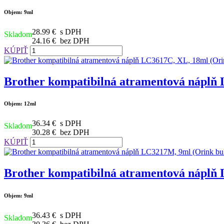
Objem: 9ml
28.99 €
s DPH
Skladom
24.16 €
bez DPH
KÚPIŤ
Brother kompatibilná atramentová náplň 
Objem: 12ml
36.34 €
s DPH
Skladom
30.28 €
bez DPH
KÚPIŤ
Brother kompatibilná atramentová náplň
Objem: 9ml
36.43 €
s DPH
Skladom