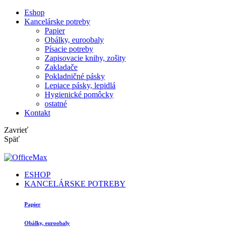
Eshop
Kancelárske potreby
Papier
Obálky, euroobaly
Písacie potreby
Zapisovacie knihy, zošity
Zakladače
Pokladničné pásky
Lepiace pásky, lepidlá
Hygienické pomôcky
ostatné
Kontakt
Zavrieť
Späť
ESHOP
KANCELÁRSKE POTREBY
Papier
Obálky, euroobaly