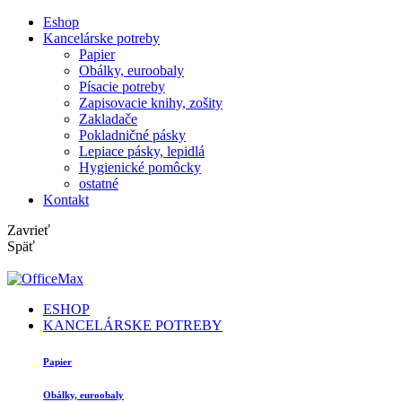
Eshop
Kancelárske potreby
Papier
Obálky, euroobaly
Písacie potreby
Zapisovacie knihy, zošity
Zakladače
Pokladničné pásky
Lepiace pásky, lepidlá
Hygienické pomôcky
ostatné
Kontakt
Zavrieť
Späť
ESHOP
KANCELÁRSKE POTREBY
Papier
Obálky, euroobaly