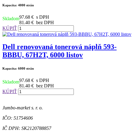
Kapacita: 4000 strán
97.68 €
s DPH
Skladom
81.40 €
bez DPH
KÚPIŤ
Dell renovovaná tonerová náplň 593-
BBBU, 67H2T, 6000 listov
Kapacita: 6000 strán
97.68 €
s DPH
Skladom
81.40 €
bez DPH
KÚPIŤ
Jumbo-market s. r. o.
IČO: 51754606
IČ DPH: SK2120788857