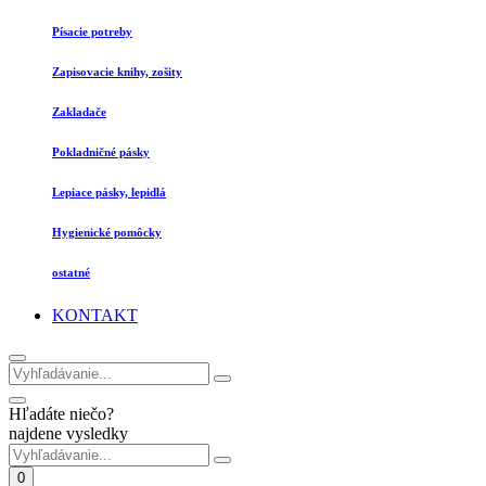
Písacie potreby
Zapisovacie knihy, zošity
Zakladače
Pokladničné pásky
Lepiace pásky, lepidlá
Hygienické pomôcky
ostatné
KONTAKT
Hľadáte niečo?
najdene vysledky
0