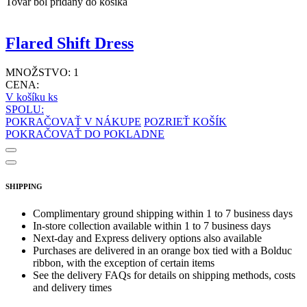
Tovar bol pridaný do košíka
Flared Shift Dress
MNOŽSTVO:
1
CENA:
V košíku
ks
SPOLU:
POKRAČOVAŤ V NÁKUPE
POZRIEŤ KOŠÍK
POKRAČOVAŤ DO POKLADNE
SHIPPING
Complimentary ground shipping within 1 to 7 business days
In-store collection available within 1 to 7 business days
Next-day and Express delivery options also available
Purchases are delivered in an orange box tied with a Bolduc
ribbon, with the exception of certain items
See the delivery FAQs for details on shipping methods, costs
and delivery times