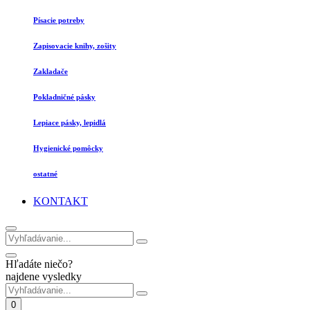
Písacie potreby
Zapisovacie knihy, zošity
Zakladače
Pokladničné pásky
Lepiace pásky, lepidlá
Hygienické pomôcky
ostatné
KONTAKT
Hľadáte niečo?
najdene vysledky
0