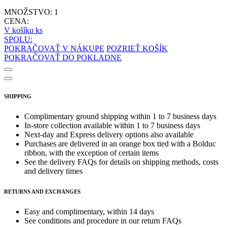
MNOŽSTVO:
1
CENA:
V košíku
ks
SPOLU:
POKRAČOVAŤ V NÁKUPE
POZRIEŤ KOŠÍK
POKRAČOVAŤ DO POKLADNE
SHIPPING
Complimentary ground shipping within 1 to 7 business days
In-store collection available within 1 to 7 business days
Next-day and Express delivery options also available
Purchases are delivered in an orange box tied with a Bolduc
ribbon, with the exception of certain items
See the delivery FAQs for details on shipping methods, costs
and delivery times
RETURNS AND EXCHANGES
Easy and complimentary, within 14 days
See conditions and procedure in our return FAQs