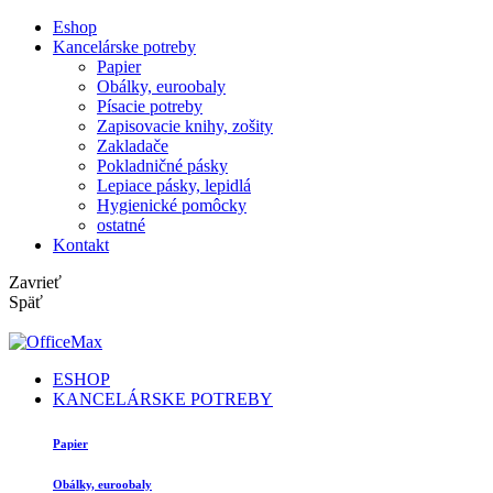
Eshop
Kancelárske potreby
Papier
Obálky, euroobaly
Písacie potreby
Zapisovacie knihy, zošity
Zakladače
Pokladničné pásky
Lepiace pásky, lepidlá
Hygienické pomôcky
ostatné
Kontakt
Zavrieť
Späť
ESHOP
KANCELÁRSKE POTREBY
Papier
Obálky, euroobaly