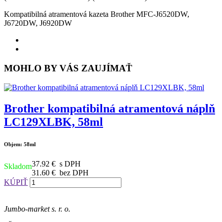
Kompatibilná atramentová kazeta Brother MFC-J6520DW,
J6720DW, J6920DW
MOHLO BY VÁS ZAUJÍMAŤ
Brother kompatibilná atramentová náplň
LC129XLBK, 58ml
Objem: 58ml
37.92 €
s DPH
Skladom
31.60 €
bez DPH
KÚPIŤ
Jumbo-market s. r. o.