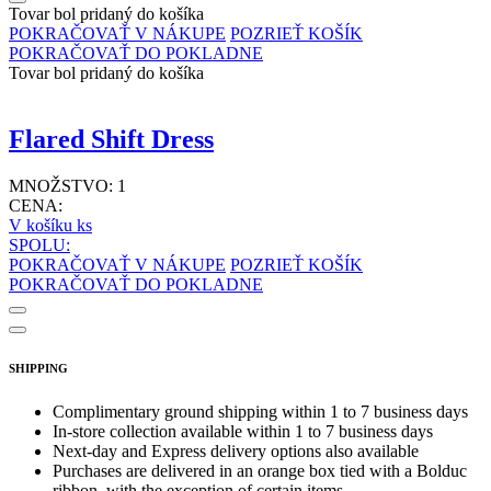
Tovar bol pridaný do košíka
POKRAČOVAŤ V NÁKUPE
POZRIEŤ KOŠÍK
POKRAČOVAŤ DO POKLADNE
Tovar bol pridaný do košíka
Flared Shift Dress
MNOŽSTVO:
1
CENA:
V košíku
ks
SPOLU:
POKRAČOVAŤ V NÁKUPE
POZRIEŤ KOŠÍK
POKRAČOVAŤ DO POKLADNE
SHIPPING
Complimentary ground shipping within 1 to 7 business days
In-store collection available within 1 to 7 business days
Next-day and Express delivery options also available
Purchases are delivered in an orange box tied with a Bolduc
ribbon, with the exception of certain items