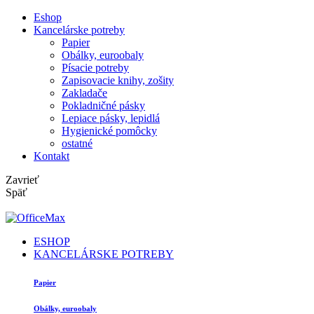
Eshop
Kancelárske potreby
Papier
Obálky, euroobaly
Písacie potreby
Zapisovacie knihy, zošity
Zakladače
Pokladničné pásky
Lepiace pásky, lepidlá
Hygienické pomôcky
ostatné
Kontakt
Zavrieť
Späť
ESHOP
KANCELÁRSKE POTREBY
Papier
Obálky, euroobaly