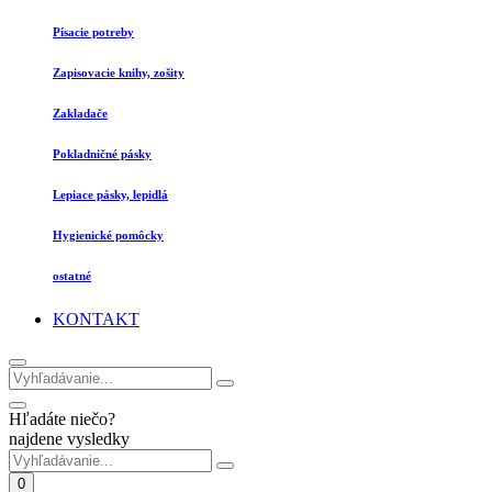
Písacie potreby
Zapisovacie knihy, zošity
Zakladače
Pokladničné pásky
Lepiace pásky, lepidlá
Hygienické pomôcky
ostatné
KONTAKT
Hľadáte niečo?
najdene vysledky
0