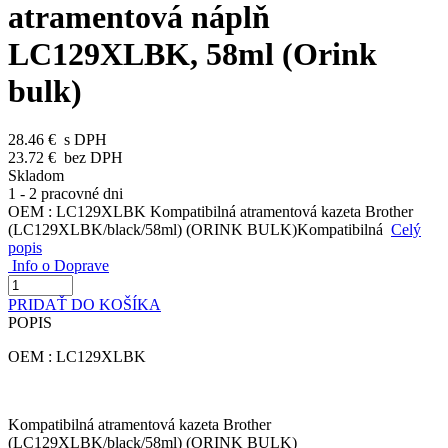
atramentová náplň
LC129XLBK, 58ml (Orink
bulk)
28.46 €
s DPH
23.72 €
bez DPH
Skladom
1 - 2 pracovné dni
OEM : LC129XLBK Kompatibilná atramentová kazeta Brother
(LC129XLBK/black/58ml) (ORINK BULK)Kompatibilná
Celý
popis
Info o Doprave
PRIDAŤ DO KOŠÍKA
POPIS
OEM : LC129XLBK
Kompatibilná atramentová kazeta Brother
(LC129XLBK/black/58ml) (ORINK BULK)