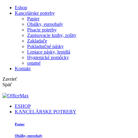
Eshop
Kancelárske potreby
Papier
Obálky, euroobaly
Písacie potreby
Zapisovacie knihy, zošity
Zakladače
Pokladničné pásky
Lepiace pásky, lepidlá
Hygienické pomôcky
ostatné
Kontakt
Zavrieť
Späť
ESHOP
KANCELÁRSKE POTREBY
Papier
Obálky, euroobaly