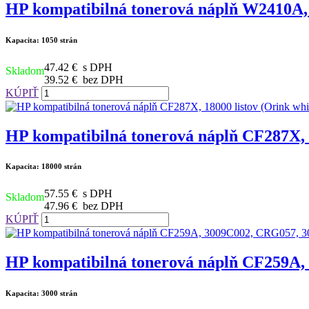
HP kompatibilná tonerová náplň W2410A, 2
Kapacita: 1050 strán
47.42 €
s DPH
Skladom
39.52 €
bez DPH
KÚPIŤ
HP kompatibilná tonerová náplň CF287X, 1
Kapacita: 18000 strán
57.55 €
s DPH
Skladom
47.96 €
bez DPH
KÚPIŤ
HP kompatibilná tonerová náplň CF259A, 
Kapacita: 3000 strán