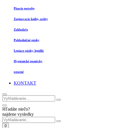
Písacie potreby
Zapisovacie knihy, zošity
Zakladače
Pokladničné pásky
Lepiace pásky, lepidlá
Hygienické pomôcky
ostatné
KONTAKT
Hľadáte niečo?
najdene vysledky
0